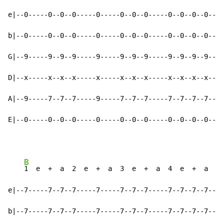
e|--0-----0--0--0-----0-----0--0--0-----0--0--0--0--|-
b|--0-----0--0--0-----0-----0--0--0-----0--0--0--0--|-
G|--9-----9--9--9-----9-----9--9--9-----9--9--9--9--|-
D|--x-----x--x--x-----x-----x--x--x-----x--x--x--x--|-
A|--9-----7--7--7-----9-----7--7--7-----7--7--7--7--|-
E|--0-----0--0--0-----0-----0--0--0-----0--0--0--0--|-
B
1  e  +  a  2  e  +  a  3  e  +  a  4  e  +  a    
e|--7-----7--7--7-----7-----7--7--7-----7--7--7--7--|-
b|--7-----7--7--7-----7-----7--7--7-----7--7--7--7--|-