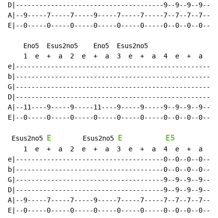
D|--------------------------------------9--9--9--9--|-
A|--9-----7-----7-----9-----7-----7-----7--7--7--7--|-
E|--0-----0-----0-----0-----0-----0-----0--0--0--0--|-
    Eno5  Esus2no5    Eno5  Esus2no5                  
    1  e  +  a  2  e  +  a  3  e  +  a  4  e  +  a    
e|--------------------------------------------------|-
b|--------------------------------------------------|-
G|--------------------------------------------------|-
D|--------------------------------------------------|-
A|--11----9-----9-----11----9-----9-----9--9--9--9--|-
E|--0-----0-----0-----0-----0-----0-----0--0--0--0--|-
E
E
E5
 Esus2no5 
        Esus2no5 
    1  e  +  a  2  e  +  a  3  e  +  a  4  e  +  a    
e|--------------------------------------0--0--0--0--|-
b|--------------------------------------0--0--0--0--|-
G|--------------------------------------9--9--9--9--|-
D|--------------------------------------9--9--9--9--|-
A|--9-----7-----7-----9-----7-----7-----7--7--7--7--|-
E|--0-----0-----0-----0-----0-----0-----0--0--0--0--|-