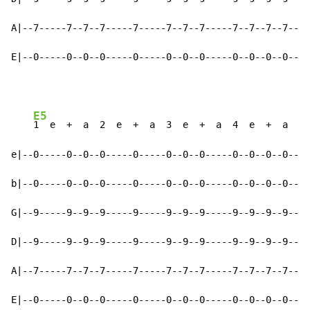
A|--7-----7--7--7-----7-----7--7--7-----7--7--7--7--|-
E|--0-----0--0--0-----0-----0--0--0-----0--0--0--0--|-
E5
1  e  +  a  2  e  +  a  3  e  +  a  4  e  +  a    
e|--0-----0--0--0-----0-----0--0--0-----0--0--0--0--|-
b|--0-----0--0--0-----0-----0--0--0-----0--0--0--0--|-
G|--9-----9--9--9-----9-----9--9--9-----9--9--9--9--|-
D|--9-----9--9--9-----9-----9--9--9-----9--9--9--9--|-
A|--7-----7--7--7-----7-----7--7--7-----7--7--7--7--|-
E|--0-----0--0--0-----0-----0--0--0-----0--0--0--0--|-