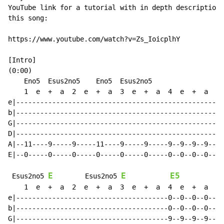
YouTube link for a tutorial with in depth descriptions
this song:

https://www.youtube.com/watch?v=Zs_IoicplhY

[Intro]

(0:00)

    Eno5  Esus2no5    Eno5  Esus2no5                  
    1  e  +  a  2  e  +  a  3  e  +  a  4  e  +  a    
e|--------------------------------------------------|-
b|--------------------------------------------------|-
G|--------------------------------------------------|-
D|--------------------------------------------------|-
A|--11----9-----9-----11----9-----9-----9--9--9--9--|-
E|--0-----0-----0-----0-----0-----0-----0--0--0--0--|-
E
E
E5
 Esus2no5 
        Esus2no5 
    1  e  +  a  2  e  +  a  3  e  +  a  4  e  +  a    
e|--------------------------------------0--0--0--0--|-
b|--------------------------------------0--0--0--0--|-
G|--------------------------------------9--9--9--9--|-