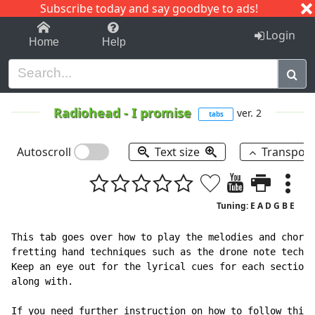
Subscribe today and say goodbye to ads!
1-9
A
B
C
D
E
F
G
H
I
J
K
Login
Home
Help
Radiohead
-
I promise
ver. 2
tabs
Autoscroll
Text size
Transpos
Tuning: E A D G B E
This tab goes over how to play the melodies and chords
fretting hand techniques such as the drone note techni
Keep an eye out for the lyrical cues for each section 
along with.

If you need further instruction on how to follow this 