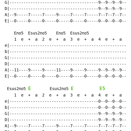
G|--------------------------------------9--9--9--9--|-
D|--------------------------------------9--9--9--9--|-
A|--9-----7-----7-----9-----7-----7-----7--7--7--7--|-
E|--0-----0-----0-----0-----0-----0-----0--0--0--0--|-
    Eno5  Esus2no5    Eno5  Esus2no5                  
    1  e  +  a  2  e  +  a  3  e  +  a  4  e  +  a    
e|--------------------------------------------------|-
b|--------------------------------------------------|-
G|--------------------------------------------------|-
D|--------------------------------------------------|-
A|--11----9-----9-----11----9-----9-----9--9--9--9--|-
E|--0-----0-----0-----0-----0-----0-----0--0--0--0--|-
E
E
E5
 Esus2no5 
        Esus2no5 
    1  e  +  a  2  e  +  a  3  e  +  a  4  e  +  a    
e|--------------------------------------0--0--0--0--|-
b|--------------------------------------0--0--0--0--|-
G|--------------------------------------9--9--9--9--|-
D|--------------------------------------9--9--9--9--|-
A|--9-----7-----7-----9-----7-----7-----7--7--7--7--|-