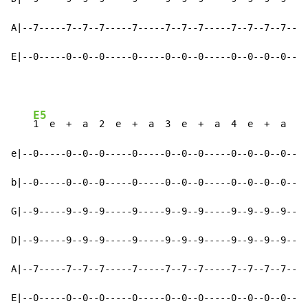
A|--7-----7--7--7-----7-----7--7--7-----7--7--7--7--|-
E|--0-----0--0--0-----0-----0--0--0-----0--0--0--0--|-
E5
1  e  +  a  2  e  +  a  3  e  +  a  4  e  +  a    
e|--0-----0--0--0-----0-----0--0--0-----0--0--0--0--|-
b|--0-----0--0--0-----0-----0--0--0-----0--0--0--0--|-
G|--9-----9--9--9-----9-----9--9--9-----9--9--9--9--|-
D|--9-----9--9--9-----9-----9--9--9-----9--9--9--9--|-
A|--7-----7--7--7-----7-----7--7--7-----7--7--7--7--|-
E|--0-----0--0--0-----0-----0--0--0-----0--0--0--0--|-