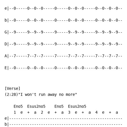
e|--0-----0--0--0-----0-----0--0--0-----0--0--0--0--|-
b|--0-----0--0--0-----0-----0--0--0-----0--0--0--0--|-
G|--9-----9--9--9-----9-----9--9--9-----9--9--9--9--|-
D|--9-----9--9--9-----9-----9--9--9-----9--9--9--9--|-
A|--7-----7--7--7-----7-----7--7--7-----7--7--7--7--|-
E|--0-----0--0--0-----0-----0--0--0-----0--0--0--0--|-
[Verse]

(2:28)"I won't run away no more"

    Eno5  Esus2no5    Eno5  Esus2no5                  
    1  e  +  a  2  e  +  a  3  e  +  a  4  e  +  a    
e|--------------------------------------------------|-
b|--------------------------------------------------|-