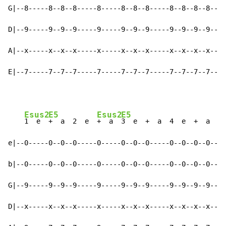
G|--8-----8--8--8-----8-----8--8--8-----8--8--8--8--|-
D|--9-----9--9--9-----9-----9--9--9-----9--9--9--9--|-
A|--x-----x--x--x-----x-----x--x--x-----x--x--x--x--|-
E|--7-----7--7--7-----7-----7--7--7-----7--7--7--7--|-
Esus2
E5
Esus2
E5
1  e  
+  a  2  e  
+  a  
3  e  +  a  4  e  +  a    
e|--0-----0--0--0-----0-----0--0--0-----0--0--0--0--|-
b|--0-----0--0--0-----0-----0--0--0-----0--0--0--0--|-
G|--9-----9--9--9-----9-----9--9--9-----9--9--9--9--|-
D|--x-----x--x--x-----x-----x--x--x-----x--x--x--x--|-