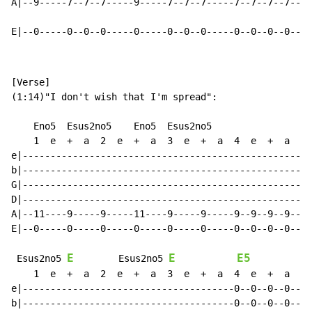
A|--9-----7--7--7-----9-----7--7--7-----7--7--7--7--|-
E|--0-----0--0--0-----0-----0--0--0-----0--0--0--0--|-
[Verse]

(1:14)"I don't wish that I'm spread":

    Eno5  Esus2no5    Eno5  Esus2no5                  
    1  e  +  a  2  e  +  a  3  e  +  a  4  e  +  a    
e|--------------------------------------------------|-
b|--------------------------------------------------|-
G|--------------------------------------------------|-
D|--------------------------------------------------|-
A|--11----9-----9-----11----9-----9-----9--9--9--9--|-
E|--0-----0-----0-----0-----0-----0-----0--0--0--0--|-
E
E
E5
 Esus2no5 
        Esus2no5 
    1  e  +  a  2  e  +  a  3  e  +  a  4  e  +  a    
e|--------------------------------------0--0--0--0--|-
b|--------------------------------------0--0--0--0--|-