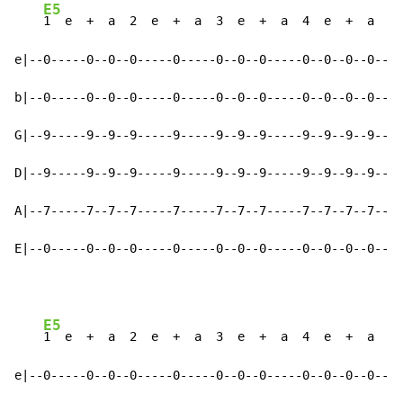
E5
1  e  +  a  2  e  +  a  3  e  +  a  4  e  +  a    
e|--0-----0--0--0-----0-----0--0--0-----0--0--0--0--|-
b|--0-----0--0--0-----0-----0--0--0-----0--0--0--0--|-
G|--9-----9--9--9-----9-----9--9--9-----9--9--9--9--|-
D|--9-----9--9--9-----9-----9--9--9-----9--9--9--9--|-
A|--7-----7--7--7-----7-----7--7--7-----7--7--7--7--|-
E|--0-----0--0--0-----0-----0--0--0-----0--0--0--0--|-
E5
1  e  +  a  2  e  +  a  3  e  +  a  4  e  +  a    
e|--0-----0--0--0-----0-----0--0--0-----0--0--0--0--|-