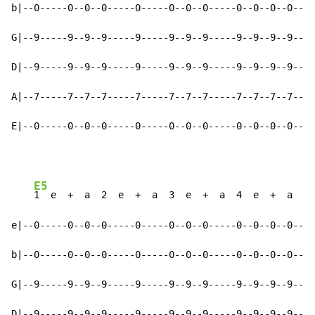
b|--0-----0--0--0-----0-----0--0--0-----0--0--0--0--|-
G|--9-----9--9--9-----9-----9--9--9-----9--9--9--9--|-
D|--9-----9--9--9-----9-----9--9--9-----9--9--9--9--|-
A|--7-----7--7--7-----7-----7--7--7-----7--7--7--7--|-
E|--0-----0--0--0-----0-----0--0--0-----0--0--0--0--|-
E5
1  e  +  a  2  e  +  a  3  e  +  a  4  e  +  a    
e|--0-----0--0--0-----0-----0--0--0-----0--0--0--0--|-
b|--0-----0--0--0-----0-----0--0--0-----0--0--0--0--|-
G|--9-----9--9--9-----9-----9--9--9-----9--9--9--9--|-
D|--9-----9--9--9-----9-----9--9--9-----9--9--9--9--|-