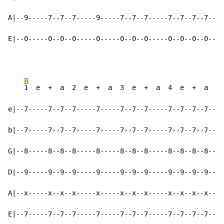
A|--9-----7--7--7-----9-----7--7--7-----7--7--7--7--|-
E|--0-----0--0--0-----0-----0--0--0-----0--0--0--0--|-
B
1  e  +  a  2  e  +  a  3  e  +  a  4  e  +  a    
e|--7-----7--7--7-----7-----7--7--7-----7--7--7--7--|-
b|--7-----7--7--7-----7-----7--7--7-----7--7--7--7--|-
G|--8-----8--8--8-----8-----8--8--8-----8--8--8--8--|-
D|--9-----9--9--9-----9-----9--9--9-----9--9--9--9--|-
A|--x-----x--x--x-----x-----x--x--x-----x--x--x--x--|-
E|--7-----7--7--7-----7-----7--7--7-----7--7--7--7--|-