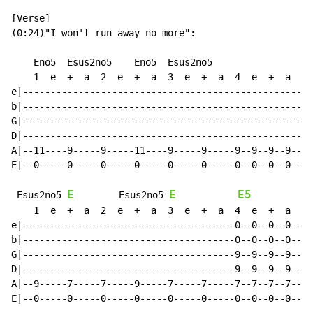
[Verse]

(0:24)"I won't run away no more":

    Eno5  Esus2no5    Eno5  Esus2no5                  
    1  e  +  a  2  e  +  a  3  e  +  a  4  e  +  a    
e|--------------------------------------------------|-
b|--------------------------------------------------|-
G|--------------------------------------------------|-
D|--------------------------------------------------|-
A|--11----9-----9-----11----9-----9-----9--9--9--9--|-
E|--0-----0-----0-----0-----0-----0-----0--0--0--0--|-
E
E
E5
 Esus2no5 
        Esus2no5 
    1  e  +  a  2  e  +  a  3  e  +  a  4  e  +  a    
e|--------------------------------------0--0--0--0--|-
b|--------------------------------------0--0--0--0--|-
G|--------------------------------------9--9--9--9--|-
D|--------------------------------------9--9--9--9--|-
A|--9-----7-----7-----9-----7-----7-----7--7--7--7--|-
E|--0-----0-----0-----0-----0-----0-----0--0--0--0--|-