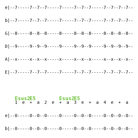
e|--7-----7--7--7-----7-----7--7--7-----7--7--7--7--|-
b|--7-----7--7--7-----7-----7--7--7-----7--7--7--7--|-
G|--8-----8--8--8-----8-----8--8--8-----8--8--8--8--|-
D|--9-----9--9--9-----9-----9--9--9-----9--9--9--9--|-
A|--x-----x--x--x-----x-----x--x--x-----x--x--x--x--|-
E|--7-----7--7--7-----7-----7--7--7-----7--7--7--7--|-
Esus2
E5
Esus2
E5
1  e  
+  a  2  e  
+  a  
3  e  +  a  4  e  +  a    
e|--0-----0--0--0-----0-----0--0--0-----0--0--0--0--|-
b|--0-----0--0--0-----0-----0--0--0-----0--0--0--0--|-