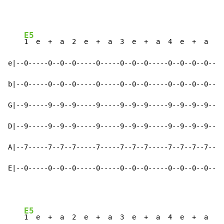
E5
1  e  +  a  2  e  +  a  3  e  +  a  4  e  +  a    
e|--0-----0--0--0-----0-----0--0--0-----0--0--0--0--|-
b|--0-----0--0--0-----0-----0--0--0-----0--0--0--0--|-
G|--9-----9--9--9-----9-----9--9--9-----9--9--9--9--|-
D|--9-----9--9--9-----9-----9--9--9-----9--9--9--9--|-
A|--7-----7--7--7-----7-----7--7--7-----7--7--7--7--|-
E|--0-----0--0--0-----0-----0--0--0-----0--0--0--0--|-
E5
1  e  +  a  2  e  +  a  3  e  +  a  4  e  +  a    