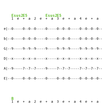
Esus2
E5
Esus2
E5
1  e  
+  a  2  e  
+  a  
3  e  +  a  4  e  +  a    
e|--0-----0--0--0-----0-----0--0--0-----0--0--0--0--|-
b|--0-----0--0--0-----0-----0--0--0-----0--0--0--0--|-
G|--9-----9--9--9-----9-----9--9--9-----9--9--9--9--|-
D|--x-----x--x--x-----x-----x--x--x-----x--x--x--x--|-
A|--9-----7--7--7-----9-----7--7--7-----7--7--7--7--|-
E|--0-----0--0--0-----0-----0--0--0-----0--0--0--0--|-
B
1  e  +  a  2  e  +  a  3  e  +  a  4  e  +  a    