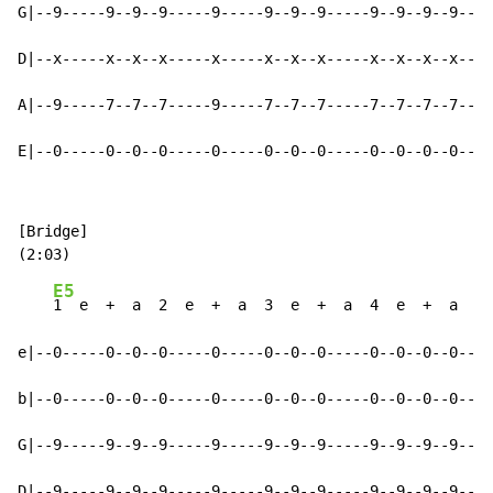
G|--9-----9--9--9-----9-----9--9--9-----9--9--9--9--|-
D|--x-----x--x--x-----x-----x--x--x-----x--x--x--x--|-
A|--9-----7--7--7-----9-----7--7--7-----7--7--7--7--|-
E|--0-----0--0--0-----0-----0--0--0-----0--0--0--0--|-
[Bridge]

E5
1  e  +  a  2  e  +  a  3  e  +  a  4  e  +  a    
e|--0-----0--0--0-----0-----0--0--0-----0--0--0--0--|-
b|--0-----0--0--0-----0-----0--0--0-----0--0--0--0--|-
G|--9-----9--9--9-----9-----9--9--9-----9--9--9--9--|-
D|--9-----9--9--9-----9-----9--9--9-----9--9--9--9--|-