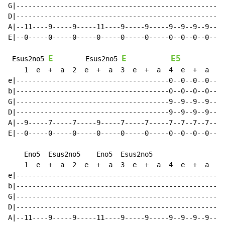
G|--------------------------------------------------|-
D|--------------------------------------------------|-
A|--11----9-----9-----11----9-----9-----9--9--9--9--|-
E|--0-----0-----0-----0-----0-----0-----0--0--0--0--|-
E
E
E5
 Esus2no5 
        Esus2no5 
    1  e  +  a  2  e  +  a  3  e  +  a  4  e  +  a    
e|--------------------------------------0--0--0--0--|-
b|--------------------------------------0--0--0--0--|-
G|--------------------------------------9--9--9--9--|-
D|--------------------------------------9--9--9--9--|-
A|--9-----7-----7-----9-----7-----7-----7--7--7--7--|-
E|--0-----0-----0-----0-----0-----0-----0--0--0--0--|-
    Eno5  Esus2no5    Eno5  Esus2no5                  
    1  e  +  a  2  e  +  a  3  e  +  a  4  e  +  a    
e|--------------------------------------------------|-
b|--------------------------------------------------|-
G|--------------------------------------------------|-
D|--------------------------------------------------|-
A|--11----9-----9-----11----9-----9-----9--9--9--9--|-