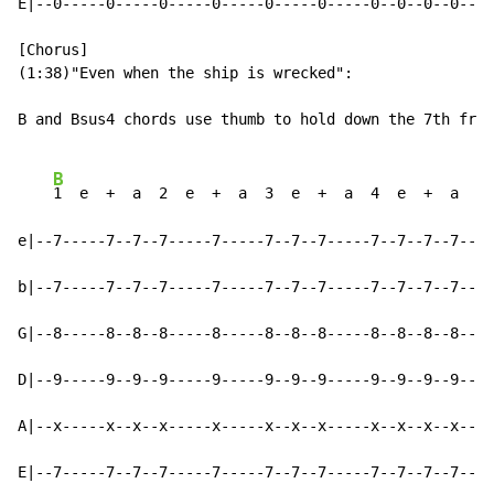
E|--0-----0-----0-----0-----0-----0-----0--0--0--0--|-
[Chorus]

(1:38)"Even when the ship is wrecked":

B and Bsus4 chords use thumb to hold down the 7th fret
B
1  e  +  a  2  e  +  a  3  e  +  a  4  e  +  a    
e|--7-----7--7--7-----7-----7--7--7-----7--7--7--7--|-
b|--7-----7--7--7-----7-----7--7--7-----7--7--7--7--|-
G|--8-----8--8--8-----8-----8--8--8-----8--8--8--8--|-
D|--9-----9--9--9-----9-----9--9--9-----9--9--9--9--|-
A|--x-----x--x--x-----x-----x--x--x-----x--x--x--x--|-
E|--7-----7--7--7-----7-----7--7--7-----7--7--7--7--|-