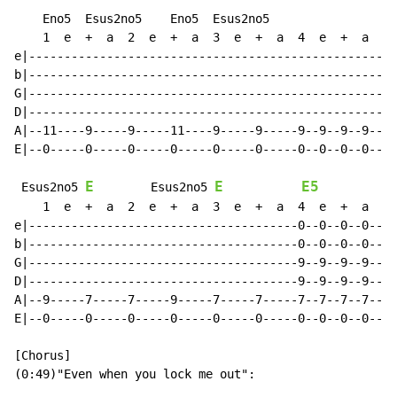
    Eno5  Esus2no5    Eno5  Esus2no5                  
    1  e  +  a  2  e  +  a  3  e  +  a  4  e  +  a    
e|--------------------------------------------------|-
b|--------------------------------------------------|-
G|--------------------------------------------------|-
D|--------------------------------------------------|-
A|--11----9-----9-----11----9-----9-----9--9--9--9--|-
E|--0-----0-----0-----0-----0-----0-----0--0--0--0--|-
E
E
E5
 Esus2no5 
        Esus2no5 
    1  e  +  a  2  e  +  a  3  e  +  a  4  e  +  a    
e|--------------------------------------0--0--0--0--|-
b|--------------------------------------0--0--0--0--|-
G|--------------------------------------9--9--9--9--|-
D|--------------------------------------9--9--9--9--|-
A|--9-----7-----7-----9-----7-----7-----7--7--7--7--|-
E|--0-----0-----0-----0-----0-----0-----0--0--0--0--|-
[Chorus]

(0:49)"Even when you lock me out":
