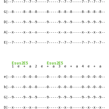
b|--7-----7--7--7-----7-----7--7--7-----7--7--7--7--|-
G|--8-----8--8--8-----8-----8--8--8-----8--8--8--8--|-
D|--9-----9--9--9-----9-----9--9--9-----9--9--9--9--|-
A|--x-----x--x--x-----x-----x--x--x-----x--x--x--x--|-
E|--7-----7--7--7-----7-----7--7--7-----7--7--7--7--|-
Esus2
E5
Esus2
E5
1  e  
+  a  2  e  
+  a  
3  e  +  a  4  e  +  a    
e|--0-----0--0--0-----0-----0--0--0-----0--0--0--0--|-
b|--0-----0--0--0-----0-----0--0--0-----0--0--0--0--|-
G|--9-----9--9--9-----9-----9--9--9-----9--9--9--9--|-
D|--x-----x--x--x-----x-----x--x--x-----x--x--x--x--|-