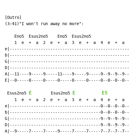
[Outro]

(3:41)"I won't run away no more":

    Eno5  Esus2no5    Eno5  Esus2no5                  
    1  e  +  a  2  e  +  a  3  e  +  a  4  e  +  a    
e|--------------------------------------------------|-
b|--------------------------------------------------|-
G|--------------------------------------------------|-
D|--------------------------------------------------|-
A|--11----9-----9-----11----9-----9-----9--9--9--9--|-
E|--0-----0-----0-----0-----0-----0-----0--0--0--0--|-
E
E
E5
 Esus2no5 
        Esus2no5 
    1  e  +  a  2  e  +  a  3  e  +  a  4  e  +  a    
e|--------------------------------------0--0--0--0--|-
b|--------------------------------------0--0--0--0--|-
G|--------------------------------------9--9--9--9--|-
D|--------------------------------------9--9--9--9--|-
A|--9-----7-----7-----9-----7-----7-----7--7--7--7--|-