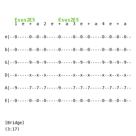
Esus2
E5
Esus2
E5
1  e  
+  a  2  e  
+  a  
3  e  +  a  4  e  +  a    
e|--0-----0--0--0-----0-----0--0--0-----0--0--0--0--|-
b|--0-----0--0--0-----0-----0--0--0-----0--0--0--0--|-
G|--9-----9--9--9-----9-----9--9--9-----9--9--9--9--|-
D|--x-----x--x--x-----x-----x--x--x-----x--x--x--x--|-
A|--9-----7--7--7-----9-----7--7--7-----7--7--7--7--|-
E|--0-----0--0--0-----0-----0--0--0-----0--0--0--0--|-
[Bridge]
