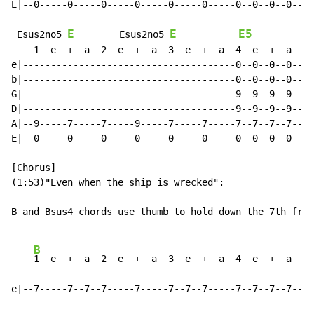
E|--0-----0-----0-----0-----0-----0-----0--0--0--0--|-
E
E
E5
 Esus2no5 
        Esus2no5 
    1  e  +  a  2  e  +  a  3  e  +  a  4  e  +  a    
e|--------------------------------------0--0--0--0--|-
b|--------------------------------------0--0--0--0--|-
G|--------------------------------------9--9--9--9--|-
D|--------------------------------------9--9--9--9--|-
A|--9-----7-----7-----9-----7-----7-----7--7--7--7--|-
E|--0-----0-----0-----0-----0-----0-----0--0--0--0--|-
[Chorus]

(1:53)"Even when the ship is wrecked":

B and Bsus4 chords use thumb to hold down the 7th fret
B
1  e  +  a  2  e  +  a  3  e  +  a  4  e  +  a    
e|--7-----7--7--7-----7-----7--7--7-----7--7--7--7--|-