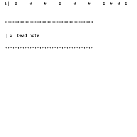
E|--0-----0-----0-----0-----0-----0-----0--0--0--0--|-
************************************

| x  Dead note

************************************