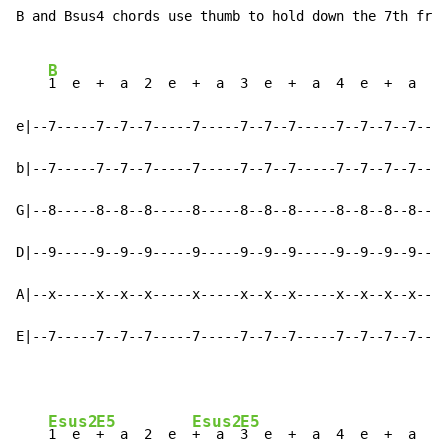
B and Bsus4 chords use thumb to hold down the 7th fret
B
1  e  +  a  2  e  +  a  3  e  +  a  4  e  +  a    
e|--7-----7--7--7-----7-----7--7--7-----7--7--7--7--|-
b|--7-----7--7--7-----7-----7--7--7-----7--7--7--7--|-
G|--8-----8--8--8-----8-----8--8--8-----8--8--8--8--|-
D|--9-----9--9--9-----9-----9--9--9-----9--9--9--9--|-
A|--x-----x--x--x-----x-----x--x--x-----x--x--x--x--|-
E|--7-----7--7--7-----7-----7--7--7-----7--7--7--7--|-
Esus2
E5
Esus2
E5
1  e  
+  a  2  e  
+  a  
3  e  +  a  4  e  +  a    