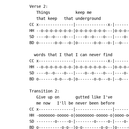
Verse 2:

   Things           keep me

   that keep   that underground            
CC x---------------|--------------x-|------
HH --o-o-o-o-o-o-o-|o-o-o-o-o-o-o---|o-o-o-
SD ----o--o----o---|----o--o----o---|----o-
BD o-------o-o---o-|o-------o-o---o-|--o---
  words that I that I can never find       
CC x---------------|--------------x-|------
HH --o-o-o-o-o-o-o-|o-o-o-o-o-o-o---|o-o-o-
SD ----o--o----o---|----o--o----o---|----o-
BD o-------o-o---o-|o-------o-o---o-|--o---
Transition 2:

   Give up on       gutted like I've

   me now   I'll be never been before

CC x---------------|----------------|------
HH -ooooooo-ooooo-o|oooooooo-ooooo-o|oooo-o
SD --------o-----o-|--------o-----o-|----o-
BD o----------o-o--|o-o--------o-o--|o-----