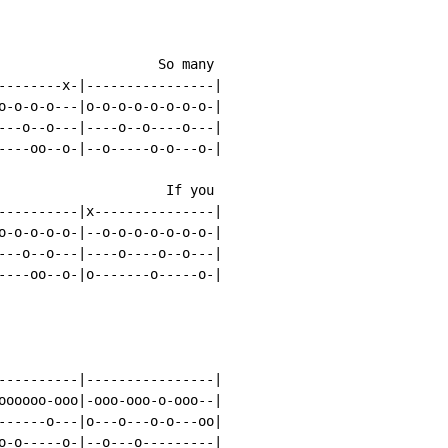
                    So many

--------x-|----------------|

o-o-o-o---|o-o-o-o-o-o-o-o-|

---o--o---|----o--o----o---|

----oo--o-|--o-----o-o---o-|

                     If you

----------|x---------------|

o-o-o-o-o-|--o-o-o-o-o-o-o-|

---o--o---|----o----o--o---|

----oo--o-|o-------o-----o-|

----------|----------------|

oooooo-ooo|-ooo-ooo-o-ooo--|

------o---|o---o---o-o---oo|

o-o-----o-|--o---o---------|
