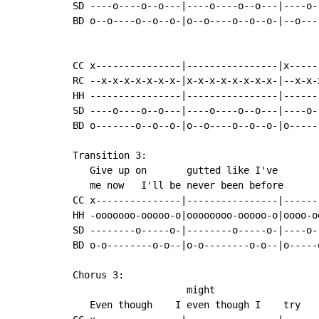
SD ----o----o--o---|----o----o--o---|----o-
BD o--o----o--o--o-|o--o----o--o--o-|--o---
                                           
CC x---------------|----------------|x-----
RC --x-x-x-x-x-x-x-|x-x-x-x-x-x-x-x-|--x-x-
HH ----------------|----------------|------
SD ----o----o--o---|----o----o--o---|----o-
BD o-------o--o--o-|o--o----o--o--o-|o-----
Transition 3:

   Give up on       gutted like I've

   me now   I'll be never been before

CC x---------------|----------------|------
HH -ooooooo-ooooo-o|oooooooo-ooooo-o|oooo-o
SD --------o-----o-|--------o-----o-|----o-
BD o-o--------o-o--|o-o--------o-o--|o-----
Chorus 3:

                    might

   Even though    I even though I    try   