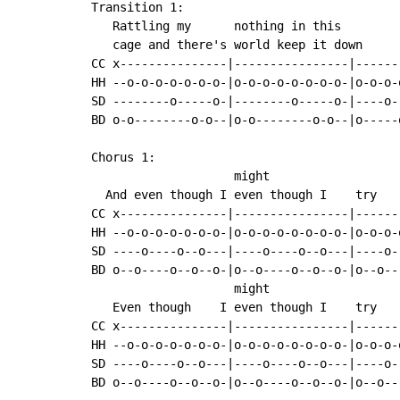
Transition 1:

   Rattling my      nothing in this

   cage and there's world keep it down

CC x---------------|----------------|------
HH --o-o-o-o-o-o-o-|o-o-o-o-o-o-o-o-|o-o-o-
SD --------o-----o-|--------o-----o-|----o-
BD o-o--------o-o--|o-o--------o-o--|o-----
Chorus 1:

                    might

  And even though I even though I    try   
CC x---------------|----------------|------
HH --o-o-o-o-o-o-o-|o-o-o-o-o-o-o-o-|o-o-o-
SD ----o----o--o---|----o----o--o---|----o-
BD o--o----o--o--o-|o--o----o--o--o-|o--o--
                    might

   Even though    I even though I    try   
CC x---------------|----------------|------
HH --o-o-o-o-o-o-o-|o-o-o-o-o-o-o-o-|o-o-o-
SD ----o----o--o---|----o----o--o---|----o-
BD o--o----o--o--o-|o--o----o--o--o-|o--o--