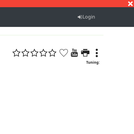
S
T
U
V
W
X
Y
Z
Login
Tuning: