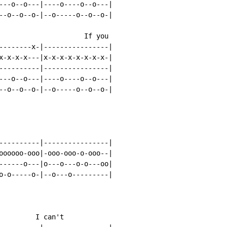
---o--o---|----o----o--o---|

--o--o--o-|--o-----o--o--o-|

                     If you

--------x-|----------------|

x-x-x-x---|x-x-x-x-x-x-x-x-|

----------|----------------|

---o--o---|----o----o--o---|

--o--o--o-|--o-----o--o--o-|

----------|----------------|

oooooo-ooo|-ooo-ooo-o-ooo--|

------o---|o---o---o-o---oo|

o-o-----o-|--o---o---------|

         I can't
