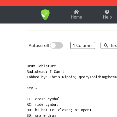
1-9
A
B
C
D
E
F
Home
Help
Autoscroll
1 Column
Tex
Drum Tablature

Radiohead: I Can't

Tabbed by: Chris Rippin; gearysbalding@hotma
Key:-

CC: crash cymbal

RC: ride cymbal

HH: hi hat (x: closed; o: open)

SD: snare drum
