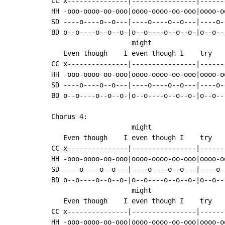
CC x---------------|----------------|------
HH -ooo-oooo-oo-ooo|oooo-oooo-oo-ooo|oooo-o
SD ----o----o--o---|----o----o--o---|----o-
BD o--o----o--o--o-|o--o----o--o--o-|o--o--
                    might

   Even though    I even though I    try   
CC x---------------|----------------|------
HH -ooo-oooo-oo-ooo|oooo-oooo-oo-ooo|oooo-o
SD ----o----o--o---|----o----o--o---|----o-
BD o--o----o--o--o-|o--o----o--o--o-|o--o--
Chorus 4:

                    might

   Even though    I even though I    try   
CC x---------------|----------------|------
HH -ooo-oooo-oo-ooo|oooo-oooo-oo-ooo|oooo-o
SD ----o----o--o---|----o----o--o---|----o-
BD o--o----o--o--o-|o--o----o--o--o-|o--o--
                    might

   Even though    I even though I    try   
CC x---------------|----------------|------
HH -ooo-oooo-oo-ooo|oooo-oooo-oo-ooo|oooo-o