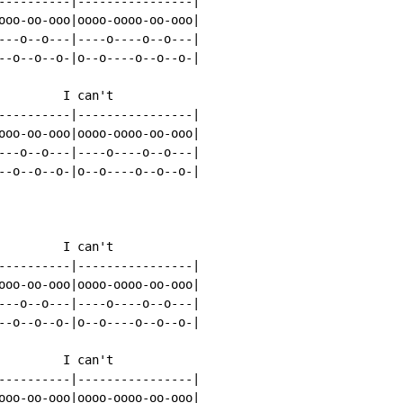
----------|----------------|

ooo-oo-ooo|oooo-oooo-oo-ooo|

---o--o---|----o----o--o---|

--o--o--o-|o--o----o--o--o-|

         I can't

----------|----------------|

ooo-oo-ooo|oooo-oooo-oo-ooo|

---o--o---|----o----o--o---|

--o--o--o-|o--o----o--o--o-|

         I can't

----------|----------------|

ooo-oo-ooo|oooo-oooo-oo-ooo|

---o--o---|----o----o--o---|

--o--o--o-|o--o----o--o--o-|

         I can't

----------|----------------|

ooo-oo-ooo|oooo-oooo-oo-ooo|
