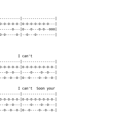
----------|----------------|

o-o-o-o-o-|o-o-o-o-o-o-o---|

------o---|o---o---o-o--ooo|

o-o-----o-|--o---o---------|

         I can't

----------|----------------|

o-o-o-o-o-|o-o-o-o-o-o-o-o-|

---o--o---|----o----o--o---|

--o--o--o-|o--o----o--o--o-|

         I can't  Soon your

----------|----------------|

o-o-o-o-o-|o-o-o-o-o-o-o-o-|

---o--o---|----o----o--o---|

--o--o--o-|o--o----o--o--o-|
