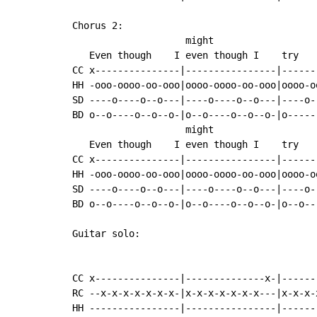
Chorus 2:

                    might

   Even though    I even though I    try   
CC x---------------|----------------|------
HH -ooo-oooo-oo-ooo|oooo-oooo-oo-ooo|oooo-o
SD ----o----o--o---|----o----o--o---|----o-
BD o--o----o--o--o-|o--o----o--o--o-|o-----
                    might

   Even though    I even though I    try   
CC x---------------|----------------|------
HH -ooo-oooo-oo-ooo|oooo-oooo-oo-ooo|oooo-o
SD ----o----o--o---|----o----o--o---|----o-
BD o--o----o--o--o-|o--o----o--o--o-|o--o--
Guitar solo:

CC x---------------|--------------x-|------
RC --x-x-x-x-x-x-x-|x-x-x-x-x-x-x---|x-x-x-
HH ----------------|----------------|------