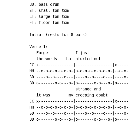
BD: bass drum

ST: small tom tom

LT: large tom tom

FT: floor tom tom

Intro: (rests for 8 bars)

Verse 1:

   Forget           I just

   the words   that blurted out            
CC x---------------|----------------|x-----
HH --o-o-o-o-o-o-o-|o-o-o-o-o-o-o-o-|--o-o-
SD ----o--o----o---|----o--o----o---|----o-
BD o-------o-o---o-|o-------o-o---o-|o-----
                    strange and

   it was        my creeping doubt         
CC x---------------|----------------|x-----
HH --o-o-o-o-o-o-o-|o-o-o-o-o-o-o-o-|--o-o-
SD ----o--o----o---|----o--o----o---|----o-
BD o-------o-o---o-|o-------o-o---o-|o-----