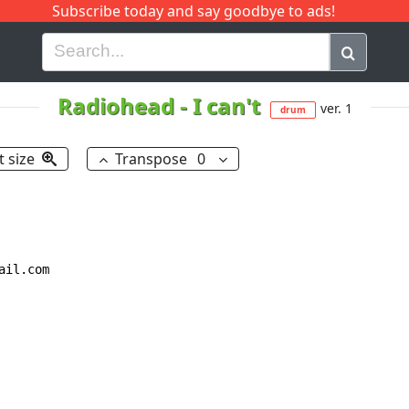
Subscribe today and say goodbye to ads!
G
H
I
J
K
L
M
N
O
P
Q
R
Radiohead
-
I can't
ver. 1
drum
t size
Transpose
0
il.com
