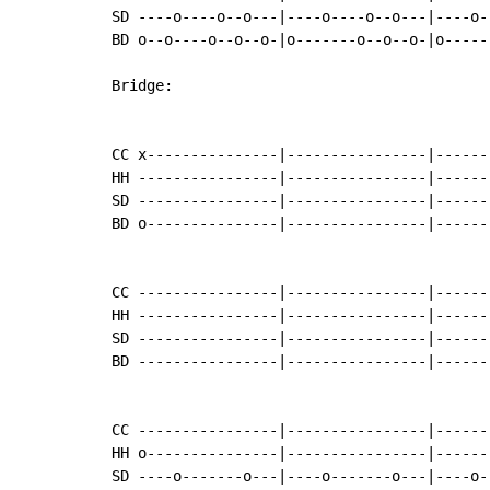
SD ----o----o--o---|----o----o--o---|----o-
BD o--o----o--o--o-|o-------o--o--o-|o-----
Bridge:

CC x---------------|----------------|------
HH ----------------|----------------|------
SD ----------------|----------------|------
BD o---------------|----------------|------
CC ----------------|----------------|------
HH ----------------|----------------|------
SD ----------------|----------------|------
BD ----------------|----------------|------
CC ----------------|----------------|------
HH o---------------|----------------|------
SD ----o-------o---|----o-------o---|----o-