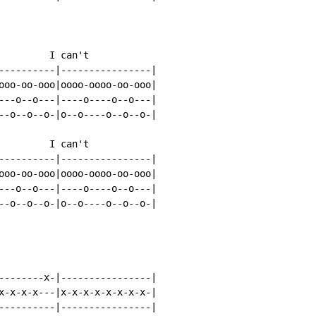
         I can't

----------|----------------|

ooo-oo-ooo|oooo-oooo-oo-ooo|

---o--o---|----o----o--o---|

--o--o--o-|o--o----o--o--o-|

         I can't

----------|----------------|

ooo-oo-ooo|oooo-oooo-oo-ooo|

---o--o---|----o----o--o---|

--o--o--o-|o--o----o--o--o-|

--------x-|----------------|

x-x-x-x---|x-x-x-x-x-x-x-x-|

----------|----------------|
