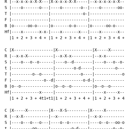
R |--x-x-x-x-X-X---|X-x-x-x-X-X-----|--x-x-x-x-x-X---|
S |----o-------o---|----o--------o--|----o-------oo-o|
T |----------------|--------------o-|----------------|
F |----------------|----------------|----------------|
B |o------oo-o-----|o-------o-o-----|o------oo-o-----|
Hf|----x-------x-x-|----x-------x---|----x-------x---|
  |1 + 2 + 3 + 4 + |1 + 2 + 3 + 4 + |1 + 2 + 3 + 4 + |
C |X-----------------|X---------------|X-----X--------
R |--x-x-X-----------|--x-X-x---------|--x-x----------
S |----o---o--o------|----o--d--------|----o---o--o---
t |------------------|--------o-d-----|---------o-----
T |---------o--o-----|-----------o----|------------oo-
F |--------------o--d|------------o-d-|---------------
B |o--o--------------|o--o--o---------|o--o--o--------
Hf|------------x-----|----------------|----x-----x---x
  |1 + 2 + 3 + 4t1+t1|1 + 2 + 3 + 4 + |1 + 2 + 3 + 4 +
C |X-----X---------|X---X-S---------|X-----X----------
R |--x-X-----------|--x-------------|--x-x------------
S |----o---o---o---|----o--o--------|----o--o---oo-o-o
t |---------oo-----|---------o-d----|----------o--o---