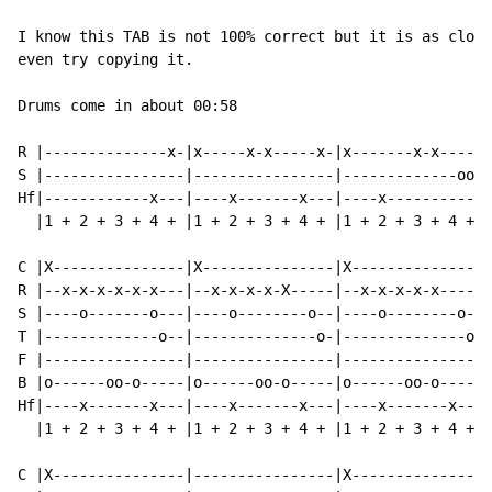
I know this TAB is not 100% correct but it is as close
even try copying it.

Drums come in about 00:58

R |--------------x-|x-----x-x-----x-|x-------x-x-----|

S |----------------|----------------|-------------oo-|

Hf|------------x---|----x-------x---|----x-----------|

  |1 + 2 + 3 + 4 + |1 + 2 + 3 + 4 + |1 + 2 + 3 + 4 + |

C |X---------------|X---------------|X---------------|
R |--x-x-x-x-x-x---|--x-x-x-x-X-----|--x-x-x-x-x-----|
S |----o-------o---|----o--------o--|----o--------o--|
T |-------------o--|--------------o-|--------------o-|
F |----------------|----------------|---------------o|
B |o------oo-o-----|o------oo-o-----|o------oo-o-----|
Hf|----x-------x---|----x-------x---|----x-------x---|
  |1 + 2 + 3 + 4 + |1 + 2 + 3 + 4 + |1 + 2 + 3 + 4 + |
C |X---------------|----------------|X---------------|