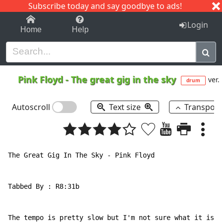
Subscribe today and say goodbye to ads!
1-9
A
B
C
D
E
F
G
H
I
J
K
Login
Home
Help
Pink Floyd
-
The great gig in the sky
ver.
drum
Autoscroll
Text size
Transpos
The Great Gig In The Sky - Pink Floyd

Tabbed By : R8:31b

The tempo is pretty slow but I'm not sure what it is e