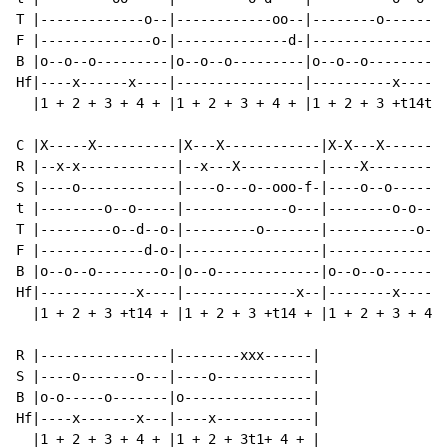
T |-------------o--|------------oo--|--------o------o-
F |--------------o-|--------------d-|-----------------
B |o--o--o---------|o--o--o---------|o--o--o----------
Hf|----x------x----|----------------|----------x------
  |1 + 2 + 3 + 4 + |1 + 2 + 3 + 4 + |1 + 2 + 3 +t14t1+
C |X-----X----------|X---X------------|X-X---X--------
R |--x-x------------|--x---X----------|----X----------
S |----o------------|----o---o--ooo-f-|----o--o-------
t |--------o--o-----|-------------o---|--------o-o----
T |---------o--d--o-|---------o-------|-----------o---
F |-------------d-o-|-----------------|--------------o
B |o--o--o--------o-|o--o-------------|o--o--o--------
Hf|------------x----|--------------x--|--------x------
  |1 + 2 + 3 +t14 + |1 + 2 + 3 +t14 + |1 + 2 + 3 + 4 +
R |----------------|--------xxx------|

S |----o-------o---|----o------------|

B |o-o-----o-------|o----------------|

Hf|----x-------x---|----x------------|

  |1 + 2 + 3 + 4 + |1 + 2 + 3t1+ 4 + |
