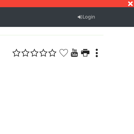
S
T
U
V
W
X
Y
Z
Login