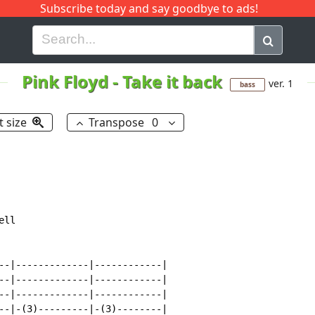
Subscribe today and say goodbye to ads!
G
H
I
J
K
L
M
N
O
P
Q
R
Pink Floyd
-
Take it back
ver. 1
bass
t size
Transpose
0