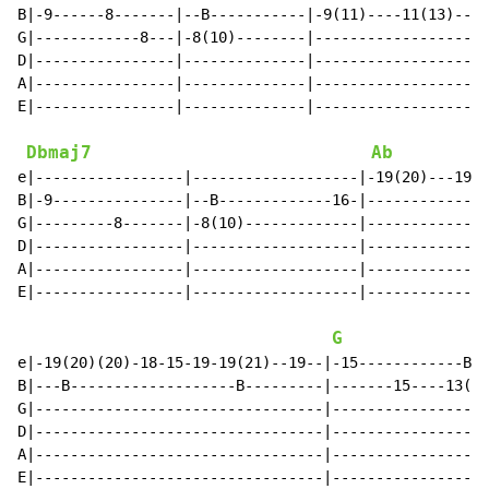
B|-9------8-------|--B-----------|-9(11)----11(13)--9-
G|------------8---|-8(10)--------|--------------------
D|----------------|--------------|--------------------
A|----------------|--------------|--------------------
E|----------------|--------------|--------------------
Dbmaj7
Ab
e|-----------------|-------------------|-19(20)---19-1
B|-9---------------|--B-------------16-|--------------
G|---------8-------|-8(10)-------------|--------------
D|-----------------|-------------------|--------------
A|-----------------|-------------------|--------------
E|-----------------|-------------------|--------------
G
e|-19(20)(20)-18-15-19-19(21)--19--|-15------------B--
B|---B-------------------B---------|-------15----13(15
G|---------------------------------|------------------
D|---------------------------------|------------------
A|---------------------------------|------------------
E|---------------------------------|------------------