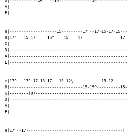
D|------------14^^^--14--------------14---------------
A|----------------------------------------------------
E|----------------------------------------------------
e|--------------------15---------17^--17-15-17-15---|

B|17^---15-17-----15^----15----17----------------17-|

G|--------------------------------------------------|

D|--------------------------------------------------|

A|--------------------------------------------------|

E|--------------------------------------------------|

e|17^---17^-17-15-17---15-12\------------15-12--------
B|-------------------------------15-15^----------15-15
G|--------(0)-----------------------------------------
D|----------------------------------------------------
A|----------------------------------------------------
E|----------------------------------------------------
e|17^--17-----------------------------------------|
