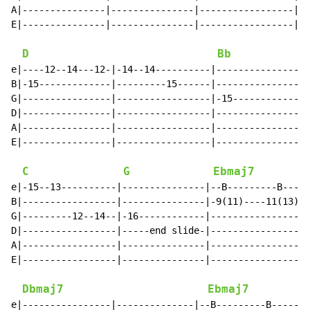
A|---------------|---------------|-----------------|--
E|---------------|---------------|-----------------|--
D
Bb
e|----12--14---12-|-14--14----------|----------------|
B|-15-------------|---------15------|----------------|
G|----------------|-----------------|-15-------------|
D|----------------|-----------------|----------------|
A|----------------|-----------------|----------------|
E|----------------|-----------------|----------------|
C
G
Ebmaj7
e|-15--13----------|---------------|--B---------B-----
B|-----------------|---------------|-9(11)----11(13)--
G|---------12--14--|-16------------|------------------
D|-----------------|-----end slide-|------------------
A|-----------------|---------------|------------------
E|-----------------|---------------|------------------
Dbmaj7
Ebmaj7
e|----------------|--------------|--B---------B-------