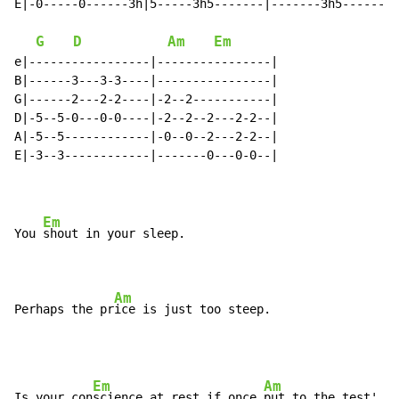
E|-0-----0------3h|5-----3h5-------|-------3h5-------|
G
D
Am
Em
e|-----------------|----------------|

B|------3---3-3----|----------------|

G|------2---2-2----|-2--2-----------|

D|-5--5-0---0-0----|-2--2--2---2-2--|

A|-5--5------------|-0--0--2---2-2--|

E|-3--3------------|-------0---0-0--|

Em
You 
shout in your sleep.

Am
Perhaps the pr
ice is just too steep.
Em
Am
Is your con
science at rest if once 
put to the test'
