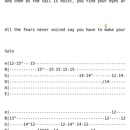
And then 
as the sail is hoist, you find your e
yes are 
G
All the fears never voiced say you have to 
make your 
f
Solo

e|12-15^---15-----------------------------------------
B|------------15^--15-15-15-15------------------------
G|------------------------------14-14^--------12-14-(^
D|----------------------------------------/14---------
A|----------------------------------------------------
E|----------------------------------------------------
e|--------------------------------------------12------
B|13^--------------------------------------12-----12-1
G|------14^12-----------12-14^-14-12------------------