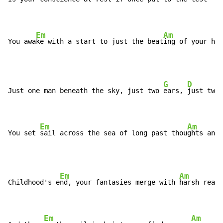
Em
Am
You awa
ke with a start to just the beat
ing of your hea
G
D
Just one man beneath the sky, just two 
ears, 
just two 
Em
Am
You set 
sail across the sea of long past thou
ghts and 
Em
Am
Childhood's e
nd, your fantasies merge with 
harsh reali
Em
Am