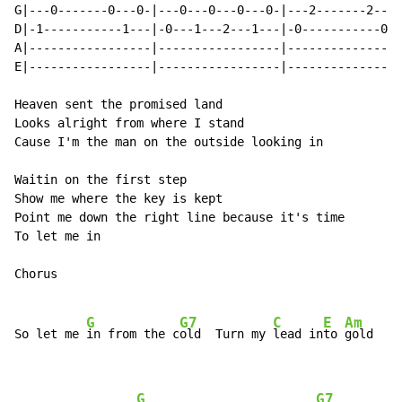
G|---0-------0---0-|---0---0---0---0-|---2-------2---2
D|-1-----------1---|-0---1---2---1---|-0-----------0--
A|-----------------|-----------------|----------------
E|-----------------|-----------------|----------------
Heaven sent the promised land

Looks alright from where I stand

Cause I'm the man on the outside looking in

Waitin on the first step

Show me where the key is kept

Point me down the right line because it's time

To let me in

Chorus

G
G7
C
E
Am
So let me 
in from the c
old  Turn my 
lead in
to 
gold

G
G7