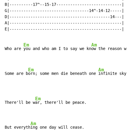
B|----------17^--15-17----------------------------|

G|----------------------------------14^-14-12-----|

D|-------------------------------------------14---|

A|------------------------------------------------|

E|------------------------------------------------|

Em
Am
Who are 
you and who am I to say we kn
ow the reason why
Em
Am
Some are b
orn; some men die beneath one 
infinite sky.
Em
There'll be w
ar, there'll be peace.

Am
But everyth
ing one day will cease.