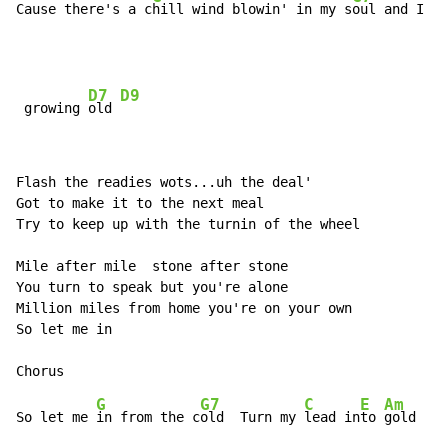
Cause there's a c
hill wind blowin' in my s
oul and I th
D7
D9
 growing 
old 
Flash the readies wots...uh the deal'

Got to make it to the next meal

Try to keep up with the turnin of the wheel

Mile after mile  stone after stone

You turn to speak but you're alone

Million miles from home you're on your own

So let me in

G
G7
C
E
Am
So let me 
in from the c
old  Turn my 
lead in
to 
gold
