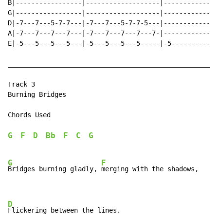
G
F
D
Bb
F
C
G
G
F
Bridges burning gladly, 
merging with the shadows,

D
Flickering between the lines.