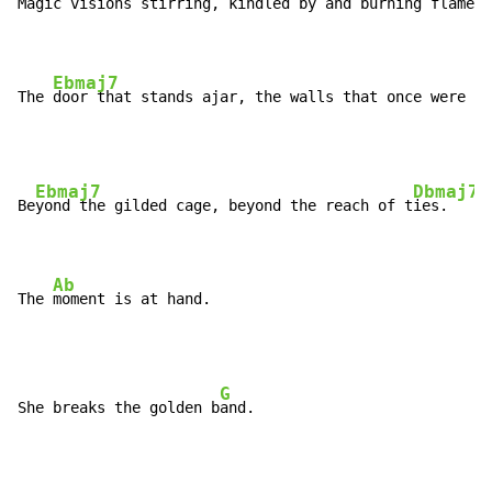
Magic visions stirring, kindled by and burning 
flames 
Ebmaj7
The 
door that stands ajar, the walls that once were h
i
Ebmaj7
Dbmaj7
Be
yond the gilded cage, beyond the reach of t
ies.

Ab
The 
moment is at hand.
G
She breaks the golden b
and.
