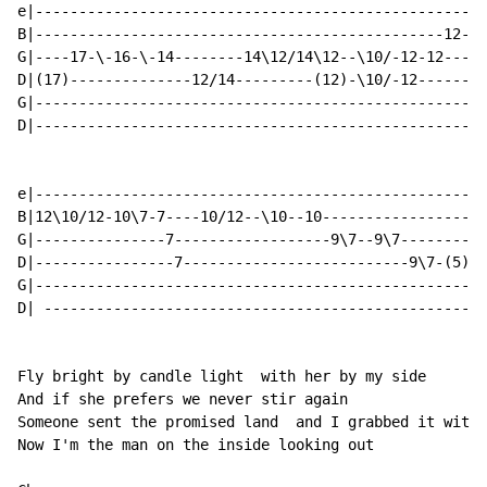
e|----------------------------------------------------
B|-----------------------------------------------12-13
G|----17-\-16-\-14--------14\12/14\12--\10/-12-12-----
D|(17)--------------12/14---------(12)-\10/-12--------
G|----------------------------------------------------
D|----------------------------------------------------
e|----------------------------------------------------
B|12\10/12-10\7-7----10/12--\10--10-------------------
G|---------------7------------------9\7--9\7----------
D|----------------7--------------------------9\7-(5)--
G|----------------------------------------------------
D| ---------------------------------------------------
Fly bright by candle light  with her by my side

And if she prefers we never stir again

Someone sent the promised land  and I grabbed it with 
Now I'm the man on the inside looking out
