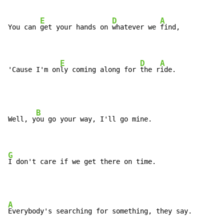
E
D
A
You can 
get your hands on 
whatever we 
find,

E
D
A
'Cause I'm on
ly coming along for 
the r
ide.
B
Well, y
ou go your way, I'll go mine.

G
I don't care if we get there on time.
A
Everybody's searching for something, they say.
