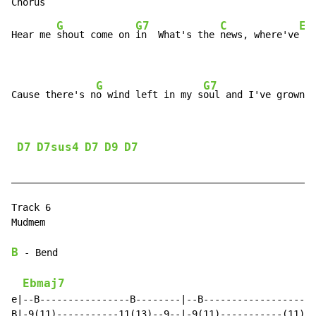
G
G7
C
Em
Hear me 
shout come on 
in  What's the 
news, where've
 yo
G
G7
Cause there's n
o wind left in my s
oul and I've grown o
D7
D7sus4
D7
D9
D7
______________________________________________________
Track 6

Mudmem

B
 - Bend

Ebmaj7
e|--B----------------B--------|--B--------------------
B|-9(11)-----------11(13)--9--|-9(11)-----------(11)--