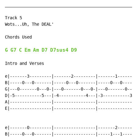
______________________________________________________
Track 5

Wots...Uh, The DEAL'

Chords Used

G
G7
C
Em
Am
D7
D7sus4
D9
Intro and Verses

e|-------3---------|-------2---------|-------1--------
B|-----0---0-------|-----0---0-------|-----0---0------
G|---0-------0---0-|---0-------0---0-|---0-------0---0
D|-5-----------5---|-4-----------4---|-3-----------3--
A|-----------------|-----------------|----------------
E|-----------------|-----------------|----------------
e|-------0---------|-----------------|-------2--------
B|-----0---0-------|-----------------|-----1---1------