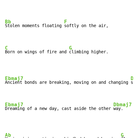
Bb
F
Stolen moments floating 
softly on the air,

C
G
Born on wings of fire and 
climbing higher.
Ebmaj7
Db
Ancient bonds are breaking, moving on and changing 
sid
Ebmaj7
Dbmaj7
Dreaming of a new day, cast aside the other 
way.
Ab
G