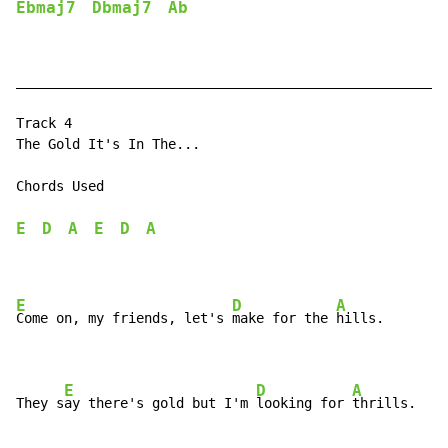
Ebmaj7
Dbmaj7
Ab
______________________________________________________
Track 4

The Gold It's In The...

Chords Used

E
D
A
E
D
A
E
D
A
Come on, my friends, let's 
make for the 
hills.

E
D
A
They s
ay there's gold but I'm 
looking for 
thrills.