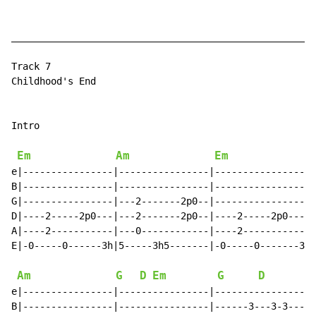
______________________________________________________
Track 7

Childhood's End

Intro

Em
Am
Em
e|----------------|----------------|-----------------|
B|----------------|----------------|-----------------|
G|----------------|---2-------2p0--|-----------------|
D|----2-----2p0---|---2-------2p0--|----2-----2p0----|
A|----2-----------|---0------------|----2------------|
E|-0-----0------3h|5-----3h5-------|-0-----0-------3h|
Am
G
D
Em
G
D
e|----------------|----------------|-----------------|
B|----------------|----------------|------3---3-3----|