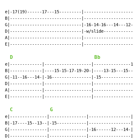
e|-17(19)------17---15---------|--------------------|-
B|-----------------------------|--------------------|-
G|-----------------------------|-16-14-16---14---12-|-
D|-----------------------------|-w/slide------------|-
A|-----------------------------|--------------------|-
E|-----------------------------|--------------------|-
D
Bb
e|-------------|-------------------|---------------13-
B|-------------|----15-15-17-19-20-|----13-15---15----
G|-11--16---14-|-16----------------|-15---------------
D|-------------|-------------------|------------------
A|-------------|-------------------|------------------
E|-------------|-------------------|------------------
C
G
F
e|---------------|---------------|-----------------|--
B|-17----15--13--|-15------------|-----------------|--
G|---------------|---------------|-16------12---14-|-1
D|---------------|---------------|-----------------|--