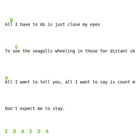
B
Al
l I have to do is just close my eyes

G
To s
ee the seagulls wheeling in those far distant skie
A
All I want to tell you, all I want to say is count me 
Don't expect me to stay.
E
D
A
E
D
A