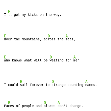
F
I'
ll get my kicks on the way.
E
D
A
Over the mountains, ac
ross the 
seas,

E
D
A
Who knows what will be 
waiting for 
me'
E
D
A
I could 
sail forever to 
strange sounding 
names.

E
D
A
Fa
ces of people and 
places 
don't change.