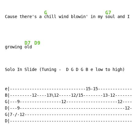
G
G7
Cause there's a 
chill wind blowin' in my 
soul and I th
D7
D9
growing 
old 
Solo In Slide (Tuning -  D G D G B e low to high)

e|-------------------------------15-15----------------
B|---------12----13\12-----12/15--------13-12---------
G|---9-----------------12---------------------12----12
D|---9-------------------------------------------12-12
G|7-/-12----------------------------------------------
D|----------------------------------------------------