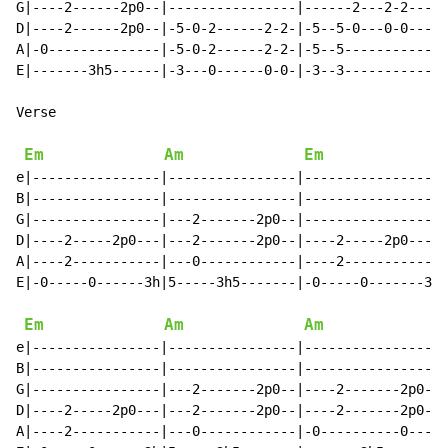
G|----2------2p0--|----------------|------2---2-2----|
D|----2------2p0--|-5-0-2------2-2-|-5--5-0---0-0----|
A|-0--------------|-5-0-2------2-2-|-5--5------------|
E|-------3h5------|-3---0------0-0-|-3--3------------|
Verse

Em
Am
Em
e|----------------|----------------|-----------------|
B|----------------|----------------|-----------------|
G|----------------|---2-------2p0--|-----------------|
D|----2-----2p0---|---2-------2p0--|----2-----2p0----|
A|----2-----------|---0------------|----2------------|
E|-0-----0------3h|5-----3h5-------|-0-----0-------3h|
Em
Am
Am
e|----------------|----------------|-----------------|
B|----------------|----------------|-----------------|
G|----------------|---2-------2p0--|----2-------2p0--|
D|----2-----2p0---|---2-------2p0--|----2-------2p0--|
A|----2-----------|---0------------|-0----------0----|