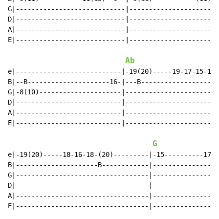
G|----------------------------|-----------------------
D|----------------------------|-----------------------
A|----------------------------|-----------------------
E|----------------------------|-----------------------
Ab
e|---------------------------|-19(20)-----19-17-15-19(
B|--B---------------------16-|---B-------------------B
G|-8(10)---------------------|------------------------
D|---------------------------|------------------------
A|---------------------------|------------------------
E|---------------------------|------------------------
G
e|-19(20)-----18-16-18-(20)---------|-15----------17(1
B|---------------------B------------|---------------B-
G|----------------------------------|-----------------
D|----------------------------------|-----------------
A|----------------------------------|-----------------
E|----------------------------------|-----------------