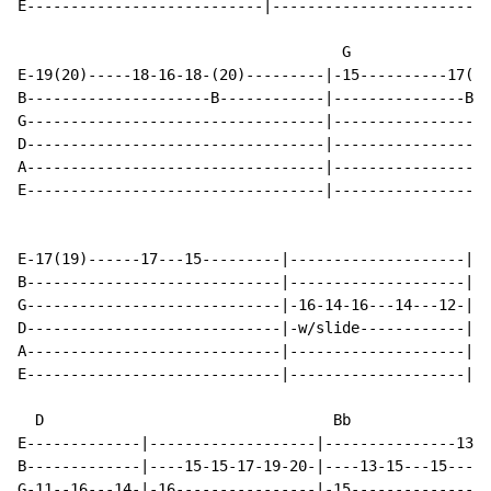
E---------------------------|-------------------------
                                     G

E-19(20)-----18-16-18-(20)---------|-15----------17(19
B---------------------B------------|---------------B--
G----------------------------------|------------------
D----------------------------------|------------------
A----------------------------------|------------------
E----------------------------------|------------------
                                                     F

E-17(19)------17---15---------|--------------------|--
B-----------------------------|--------------------|--
G-----------------------------|-16-14-16---14---12-|-1
D-----------------------------|-w/slide------------|--
A-----------------------------|--------------------|--
E-----------------------------|--------------------|--
  D                                 Bb                
E-------------|-------------------|---------------13-|
B-------------|----15-15-17-19-20-|----13-15---15----|
G-11--16---14-|-16----------------|-15---------------|