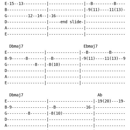
E-15--13----------|---------------|--B---------B------
B-----------------|---------------|-9(11)----11(13)--9
G---------12--14--|-16------------|-------------------
D-----------------|-----end slide-|-------------------
A-----------------|---------------|-------------------
E-----------------|---------------|-------------------
  Dbmaj7                          Ebmaj7

E----------------|--------------|--B---------B-------|
B-9------8-------|--B-----------|-9(11)----11(13)--9-|
G------------8---|-8(10)--------|--------------------|
D----------------|--------------|--------------------|
A----------------|--------------|--------------------|
E----------------|--------------|--------------------|
  Dbmaj7                                Ab

E-----------------|-------------------|-19(20)---19-17
B-9---------------|--B-------------16-|---------------
G---------8-------|-8(10)-------------|---------------
D-----------------|-------------------|---------------
A-----------------|-------------------|---------------