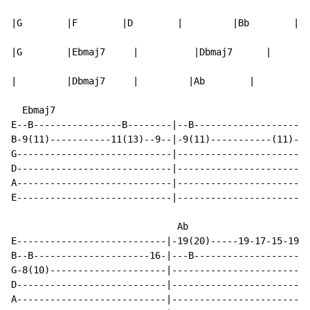
|G        |F        |D        |         |Bb        |F 
|G        |Ebmaj7     |          |Dbmaj7      |       
|         |Dbmaj7     |         |Ab        |         |
  Ebmaj7                                              
E--B----------------B--------|--B--------------------|
B-9(11)-----------11(13)--9--|-9(11)-----------(11)--|
G----------------------------|-----------------------|
D----------------------------|-----------------------|
A----------------------------|-----------------------|
E----------------------------|-----------------------|
                              Ab

E---------------------------|-19(20)-----19-17-15-19(2
B--B---------------------16-|---B-------------------B-
G-8(10)---------------------|-------------------------
D---------------------------|-------------------------
A---------------------------|-------------------------