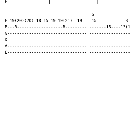
E-----------------|-------------------|---------------
                                    G

E-19(20)(20)-18-15-19-19(21)--19--|-15------------B---
B---B-------------------B---------|-------15----13(15)
G---------------------------------|-------------------
D---------------------------------|-------------------
A---------------------------------|-------------------
E---------------------------------|-------------------