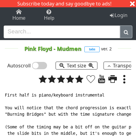
Subscribe today and say goodbye to ads!
1-9
A
B
C
D
E
F
G
H
I
J
K
Login
Home
Help
Pink Floyd
-
Mudmen
ver. 2
tabs
Autoscroll
Text size
Transpos
First half is piano/keyboard instrumental

You will notice that the chord progression is exactly 
"Burning Bridges" but with the time signature changed 
(Some of the timing may be a bit off on the guitar par
 the slide bits in the middle, but it's enough to get 