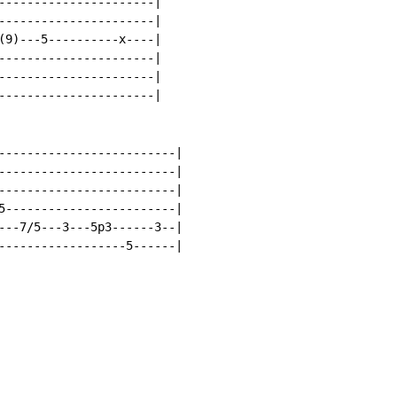
----------------------|

----------------------|

(9)---5----------x----|

----------------------|

----------------------|

----------------------|

-------------------------|

-------------------------|

-------------------------|

5------------------------|

---7/5---3---5p3------3--|

------------------5------|
