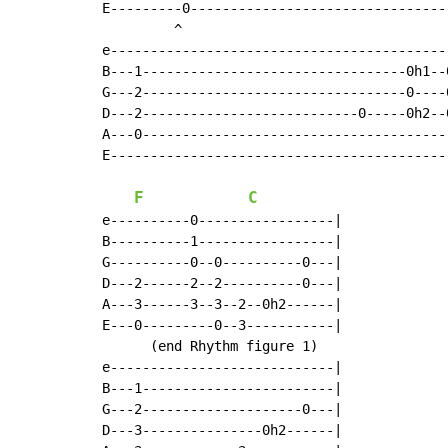
E---------0--------------------------------
         ^

e------------------------------------------
B---1---------------------------------0h1--
G---2---------------------------------0----
D---2---------------------------0-----0h2--
A---0--------------------------------------
E------------------------------------------
F
C
e----------0-----------------|

B----------1-----------------|

G----------0--0----------0---|

D---2------2--2----------0---|

A---3------3--3--2--0h2------|

E---0---------0--3-----------|

      (end Rhythm figure 1)

e----------------------------|

B---1------------------------|

G---2--------------------0---|

D---3---------------0h2------|
