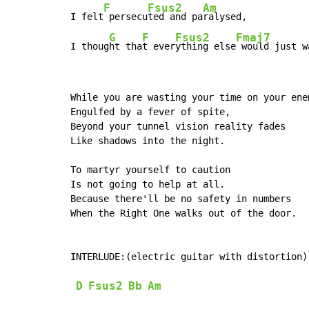
F
Fsus2
Am
I felt
 persecu
ted and pa
ralysed,

G
F
Fsus2
Fmaj7
I thoug
ht tha
t ever
ything else
 would just w
While you are wasting your time on your enem
Engulfed by a fever of spite,

Beyond your tunnel vision reality fades

Like shadows into the night.

To martyr yourself to caution

Is not going to help at all.

Because there'll be no safety in numbers

When the Right One walks out of the door.

INTERLUDE:(electric guitar with distortion)

D
Fsus2
Bb
Am