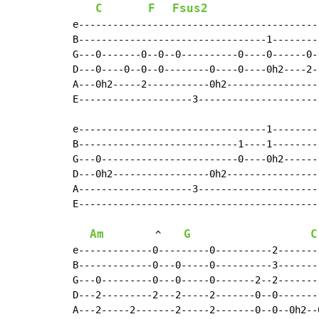
C
F
Fsus2
e------------------------------------------
B---------------------------------1--------
G---0-------0--0--0----------0----0------0-
D---0----0--0--0--------0----0----0h2----2-
A---0h2-----2-----------0h2----------------
E--------------------3---------------------
e---------------------------------1--------
B----------------------------1----1--------
G---0------------------------0----0h2------
D---0h2-----------------0h2----------------
A--------------------3---------------------
E------------------------------------------
Am
G
C
         ^    
e-------------0---------0----------2-------
B-------------0---0-----0----------3-------
G---0---------0---0-----0-------2--2-------
D---2---------2---2-----2-------0--0-------
A---2-----2-------2-----2-------0--0--0h2--