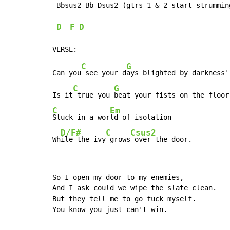
 Bbsus2 Bb Dsus2 (gtrs 1 & 2 start strumming
D
F
D
C
G
Can you
 see your d
ays blighted by darkness'

C
G
Is it
 true you 
C
Em
Stuck in a wor
ld of isolation

D/F#
C
Csus2
Wh
ile the ivy
 grows
 over the door.
So I open my door to my enemies,

And I ask could we wipe the slate clean.

But they tell me to go fuck myself.

You know you just can't win.
