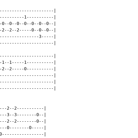
----------------------|

----------1-----------|

-0--0--0--0--0--0--0--|

-2--2--2-----0--0--0--|

----------------3-----|

----------------------|

----------------------|

-1--1-----1-----------|

-2--2-----0-----------|

----------------------|

----------------------|

----------------------|

---2--2-----------|

---3--3--------0--|

---2--2--------0--|

---0--------0-----|

0-----------------|
