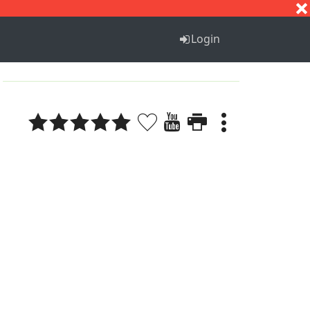
S
T
U
V
W
X
Y
Z
Login