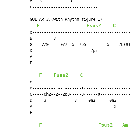
A---3------------3-----------|

E----------------------------|

GUITAR 3:(with Rhythm figure 1)

F
Fsus2
C
e------------------------------------------
B---------8--------------------------------
G----7/9-----9/7--5--7p5---------5----7b(9)
D-------------------------7p5--------------
A------------------------------------------
E------------------------------------------
F
Fsus2
C
e------------------------------------------
B----------1--1-------1------1-------------
G-----0h2--2--2p0-----0------0-------------
D-----3------------3-----0h2------0h2------
A-----------------------------------3------
E------------------------------------------
F
Fsus2
Am