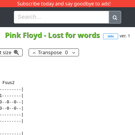
Subscribe today and say goodbye to ads!
G
H
I
J
K
L
M
N
O
P
Q
R
Pink Floyd
-
Lost for words
ver. 1
tabs
t size
Transpose
0
 Fsus2

--------|

--------|

--0--0--|

--0--0--|

--------|

--------|

--------|
