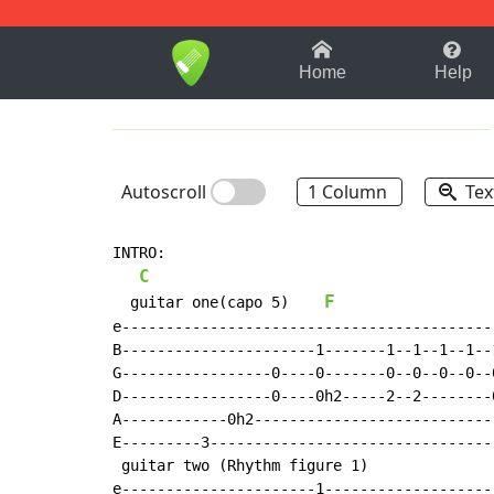
1-9
A
B
C
D
E
F
Home
Help
Autoscroll
1 Column
Tex
INTRO:

C
F
  guitar one(capo 5)    
                  
e-------------------------------------------
B----------------------1-------1--1--1--1--1
G-----------------0----0-------0--0--0--0--0
D-----------------0----0h2-----2--2--------0
A------------0h2----------------------------
E---------3---------------------------------
 guitar two (Rhythm figure 1)

e----------------------1--------------------