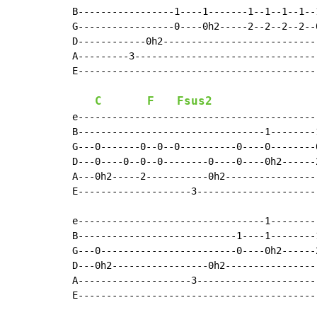
B-----------------1----1-------1--1--1--1--1
G-----------------0----0h2-----2--2--2--2--0
D------------0h2----------------------------
A---------3---------------------------------
E-------------------------------------------
C
F
Fsus2
e------------------------------------------
B---------------------------------1--------
G---0-------0--0--0----------0----0--------
D---0----0--0--0--------0----0----0h2------
A---0h2-----2-----------0h2----------------
E--------------------3---------------------
e---------------------------------1--------
B----------------------------1----1--------
G---0------------------------0----0h2------
D---0h2-----------------0h2----------------
A--------------------3---------------------
E------------------------------------------