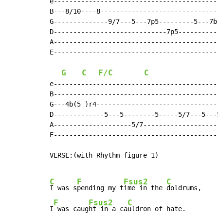
e------------------------------------------
B---8/10----8------------------------------
G--------------9/7---5---7p5---------5---7b
D-----------------------------7p5----------
A------------------------------------------
E------------------------------------------
G
C
F/C
C
e------------------------------------------
B------------------------------------------
G---4b(5 )r4-------------------------------
D-------------5---5--------5-----5/7---5---
A--------------------5/7-------------------
E------------------------------------------
VERSE:(with Rhythm figure 1)

C
F
Fsus2
C
I was s
pending my t
ime in the 
doldrums,

F
Fsus2
C
I
 was caug
ht in a ca
uldron of hate.
