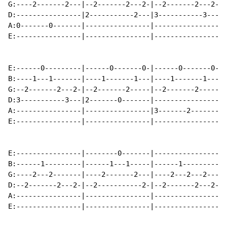
G:----2-------2---|--2-------2---2-|--2-------2---2-|-
D:----------------|2-----------2---|3-----------3---|4
A:0-------0-------|----------------|----------------|-
E:----------------|----------------|----------------|-
E:------0---------|------0-------0-|------0-------0-|-
B:----1---1-------|----1-------1---|----1-------1---|-
G:--2-------2---2-|--2-------2-----|--2-------2-----|-
D:3-----------3---|2-------0-------|----------------|-
A:----------------|----------------|3-------2-------|0
E:----------------|----------------|----------------|-
E:----------------|--------0-------|----------------|-
B:------1---------|------1---1-----|------1---------|-
G:----2---2-------|----2-------2---|----2---2---2---|-
D:--2-------2---2-|--2-----------2-|--2-------2---2-|2
A:----------------|----------------|----------------|-
E:----------------|----------------|----------------|-