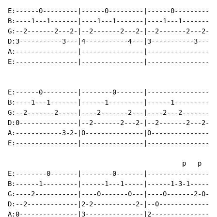
E:------0---------|------0---------|------0---------|-
B:----1---1-------|----1---1-------|----1---1-------|-
G:--2-------2---2-|--2-------2---2-|--2-------2---2-|-
D:3-----------3---|4-----------4---|3-----------3---|3
A:----------------|----------------|----------------|-
E:----------------|----------------|----------------|-
E:------0---------|--------0-------|----------------|-
B:----1---1-------|------1---------|------1---------|-
G:--2-------2-----|----2-------2---|----2---2-------|-
D:0---------------|--2-------2---2-|--2-------2---2-|-
A:------------3-2-|0---------------|0---------------|0
E:----------------|----------------|----------------|-
                                             p   p

E:--------0-------|--------0-------|----------------|-
B:------1---------|------1---1-----|------1-3-1-----|-
G:----2-----------|----0-------0---|----0-------2-0-|-
D:--2-------------|2-2-----------2-|--0-------------|-
A:0---------------|3---------------|2---------------|0