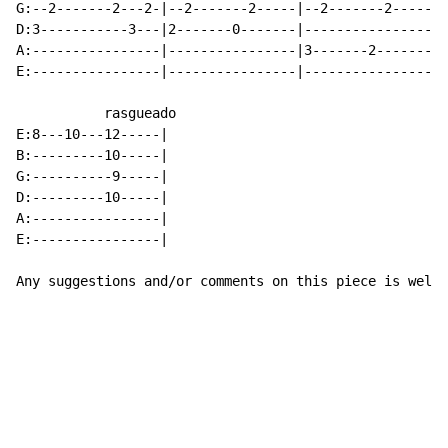
G:--2-------2---2-|--2-------2-----|--2-------2-----|-
D:3-----------3---|2-------0-------|----------------|-
A:----------------|----------------|3-------2-------|0
E:----------------|----------------|----------------|-
           rasgueado

E:8---10---12-----|

B:---------10-----|

G:----------9-----|

D:---------10-----|

A:----------------|

E:----------------|

Any suggestions and/or comments on this piece is welco