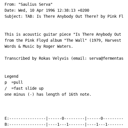
From: "Saulius Serva"

Date: Wed, 10 Apr 1996 12:38:13 +0200

Subject: TAB: Is There Anybody Out There? by Pink Floy
This is acoustic guitar piece "Is There Anybody Out Th
from the Pink Floyd album "The Wall" (1979, Harvest re
Words & Music by Roger Waters.

Transcribed by Rokas Velyvis (email: serva@fermentas.l
Legend

p  =pull

/  =fast slide up

one minus (-) has length of 16th note.

E:----------------|------0---------|------0---------|-
B:----------------|----1---1-------|----1---1-------|-