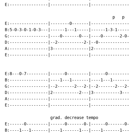
E:----------------|----------------|----------------|-
                                             p   p

E:----------------|--------0-------|----------------|-
B:5-0-3-0-1-0-3---|------1---1-----|------1-3-1-----|-
G:----------------|----0-------0---|----0-------2-0-|-
D:----------------|--2-----------2-|--0-------------|-
A:----------------|3---------------|2---------------|0
E:----------------|----------------|----------------|-
E:8---0-7---------|------0---------|------0---------|-
B:----------------|----1---1-------|----1---1-------|-
G:----------------|--2-------2---2-|--2-------2---2-|-
D:----------------|2-----------2---|3-----------3---|4
A:----------------|----------------|----------------|-
E:----------------|----------------|----------------|-
                   grad. decrease tempo

E:------0---------|------0-------0-|------0-------0-|-
B:----1---1-------|----1-------1---|----1-------1---|-