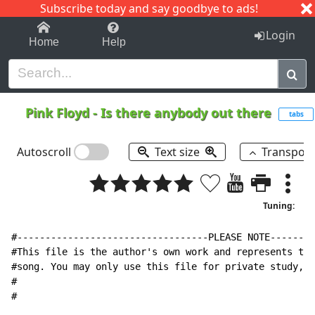
Subscribe today and say goodbye to ads!
1-9
A
B
C
D
E
F
G
H
I
J
K
Login
Home
Help
Pink Floyd
-
Is there anybody out there
tabs
Autoscroll
Text size
Transpos
Tuning:
#----------------------------------PLEASE NOTE--------
#This file is the author's own work and represents the
#song. You may only use this file for private study, s
#

#
