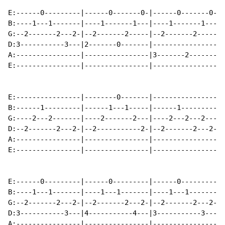
E:------0---------|------0-------0-|------0-------0-|-
B:----1---1-------|----1-------1---|----1-------1---|-
G:--2-------2---2-|--2-------2-----|--2-------2-----|-
D:3-----------3---|2-------0-------|----------------|-
A:----------------|----------------|3-------2-------|0
E:----------------|----------------|----------------|-
E:----------------|--------0-------|----------------|-
B:------1---------|------1---1-----|------1---------|-
G:----2---2-------|----2-------2---|----2---2---2---|-
D:--2-------2---2-|--2-----------2-|--2-------2---2-|2
A:----------------|----------------|----------------|-
E:----------------|----------------|----------------|-
E:------0---------|------0---------|------0---------|-
B:----1---1-------|----1---1-------|----1---1-------|-
G:--2-------2---2-|--2-------2---2-|--2-------2---2-|-
D:3-----------3---|4-----------4---|3-----------3---|3
A:----------------|----------------|----------------|-