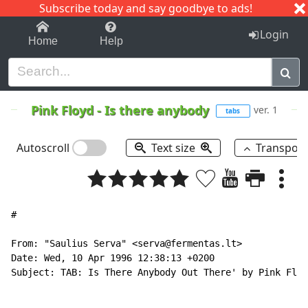
Subscribe today and say goodbye to ads!
1-9
A
B
C
D
E
F
G
H
I
J
K
Login
Home
Help
Pink Floyd
-
Is there anybody
ver. 1
tabs
Autoscroll
Text size
Transpos
#

From: "Saulius Serva" <serva@fermentas.lt>

Date: Wed, 10 Apr 1996 12:38:13 +0200

Subject: TAB: Is There Anybody Out There' by Pink Floy