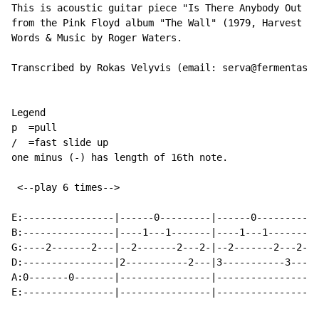
This is acoustic guitar piece "Is There Anybody Out Th
from the Pink Floyd album "The Wall" (1979, Harvest re
Words & Music by Roger Waters.

Transcribed by Rokas Velyvis (email: serva@fermentas.l
Legend

p  =pull

/  =fast slide up

one minus (-) has length of 16th note.

 <--play 6 times-->

E:----------------|------0---------|------0---------|-
B:----------------|----1---1-------|----1---1-------|-
G:----2-------2---|--2-------2---2-|--2-------2---2-|-
D:----------------|2-----------2---|3-----------3---|4
A:0-------0-------|----------------|----------------|-
E:----------------|----------------|----------------|-