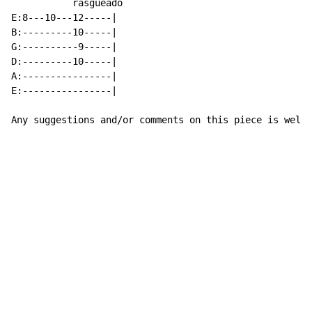
           rasgueado

E:8---10---12-----|

B:---------10-----|

G:----------9-----|

D:---------10-----|

A:----------------|

E:----------------|

Any suggestions and/or comments on this piece is welco