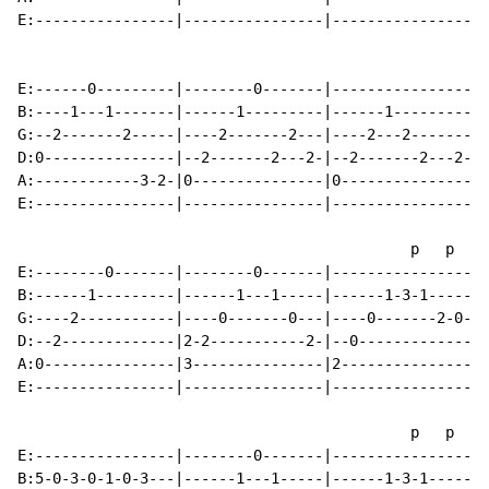
E:----------------|----------------|----------------|-
E:------0---------|--------0-------|----------------|-
B:----1---1-------|------1---------|------1---------|-
G:--2-------2-----|----2-------2---|----2---2-------|-
D:0---------------|--2-------2---2-|--2-------2---2-|-
A:------------3-2-|0---------------|0---------------|0
E:----------------|----------------|----------------|-
                                             p   p

E:--------0-------|--------0-------|----------------|-
B:------1---------|------1---1-----|------1-3-1-----|-
G:----2-----------|----0-------0---|----0-------2-0-|-
D:--2-------------|2-2-----------2-|--0-------------|-
A:0---------------|3---------------|2---------------|0
E:----------------|----------------|----------------|-
                                             p   p

E:----------------|--------0-------|----------------|-
B:5-0-3-0-1-0-3---|------1---1-----|------1-3-1-----|-