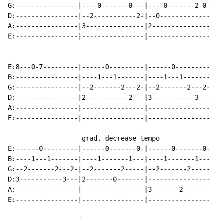
G:----------------|----0-------0---|----0-------2-0-|-
D:----------------|--2-----------2-|--0-------------|-
A:----------------|3---------------|2---------------|0
E:----------------|----------------|----------------|-
E:8---0-7---------|------0---------|------0---------|-
B:----------------|----1---1-------|----1---1-------|-
G:----------------|--2-------2---2-|--2-------2---2-|-
D:----------------|2-----------2---|3-----------3---|4
A:----------------|----------------|----------------|-
E:----------------|----------------|----------------|-
                   grad. decrease tempo

E:------0---------|------0-------0-|------0-------0-|-
B:----1---1-------|----1-------1---|----1-------1---|-
G:--2-------2---2-|--2-------2-----|--2-------2-----|-
D:3-----------3---|2-------0-------|----------------|-
A:----------------|----------------|3-------2-------|0
E:----------------|----------------|----------------|-