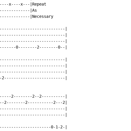
----x----x---|Repeat

-------------|As

-------------|Necessary

----------------------------|

----------------------------|

----------------------------|

-------0--------2--------0--|

----------------------------|

----------------------------|

----------------------------|

-2--------------------------|

-----2--------2--2----------|

--2--------2-----------2---2|

----------------------------|

----------------------------|

----------------------0-1-2-|
