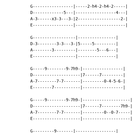
G-----------------|-----2-h4-2-h4-2-----|

D-------------5---|-----------------4---|

A-3------x3-3---3-|2------------------2-|

E-----------------|---------------------|

G------------------|----------------|

D-3--------3-3---3-|5-----5---------|

A--------3---------|--------5---6---|

E------------------|----------------|

G-----9--------9-7h9-|-----------------|

D--------------------|7------7---------|

A-7--------7-7-------|---------0-4-5-6-|

E--------7-----------|-----------------|

G-----9--------9-7h9-|--------------------|

D--------------------|7------7--------7h9-|

A-7--------7-7-------|---------0--0-7-----|

E--------------------|--------------------|

G---------9-------|-----------------|
