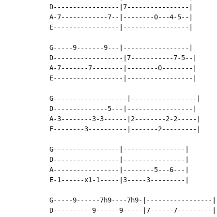
D-----------------|7----------------|

A-7------------7--|--------0---4-5--|

E-----------------|-----------------|

G-----9-------9---|-----------------|

D------------------|7-----------7-5--|

A-7-------7--------|--------0--------|

E------------------|-----------------|

G-------------------|-----------------|

D--------------5---|-----------------|

A-3--------3-3------|2--------2-2-----|

E--------3----------|-------2---------|

G-----------------|----------------|

D-----------------|----------------|

A-----------------|--------5---6---|

E-1------x1-1-----|3-----3---------|

G-----9------7h9----7h9-|-----------------|

D----------9------9-----|7------7---------|
