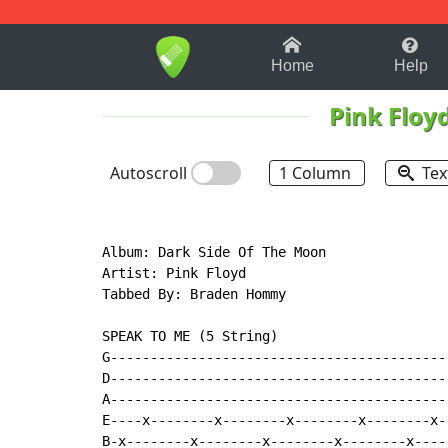
1-9
A
B
C
D
E
F
Home
Help
Pink Floy
Autoscroll
1 Column
Tex
Album: Dark Side Of The Moon

Artist: Pink Floyd

Tabbed By: Braden Hommy

SPEAK TO ME (5 String)

G------------------------------------------
D------------------------------------------
A------------------------------------------
E----x--------x--------x--------x--------x-
B-x--------x--------x--------x--------x----