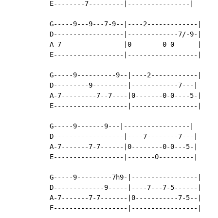
E--------7---------|----------------|

G-----9---9---7-9--|----2-------------|

D------------------|-------------7/-9-|

A-7----------------|0--------0-0------|

E------------------|------------------|

G-----9----------9--|----2------------|

D---------9---------|------------7---|

A-7---------7--7----|0-------0-0----5-|

E-------------------|-----------------|

G-----9-------9---|-----------------|

D------------------|----7--------7---|

A-7-------7-7------|0--------0-0---5-|

E------------------|-------0---------|

G-----9---------7h9-|-----------------|

D-------------9-----|----7---7-5------|

A-7-------7-7-------|0-----------7-5--|

E-------------------|-----------------|
