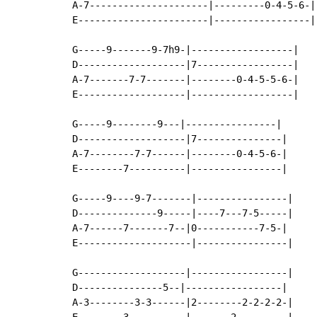
A-7---------------------|---------0-4-5-6-|

E-----------------------|-----------------|

G-----9-------9-7h9-|------------------|

D-------------------|7-----------------|

A-7-------7-7-------|--------0-4-5-5-6-|

E-------------------|------------------|

G-----9--------9---|----------------|

D-------------------|7---------------|

A-7--------7-7------|--------0-4-5-6-|

E--------7----------|----------------|

G-----9----9-7-------|----------------|

D--------------9-----|----7---7-5-----|

A-7------7-------7--|0-----------7-5-|

E--------------------|----------------|

G-------------------|-----------------|

D---------------5--|-----------------|

A-3--------3-3------|2--------2-2-2-2-|

E--------3----------|-------2---------|
