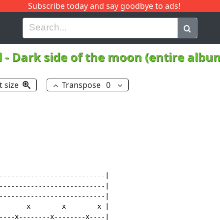
Subscribe today and say goodbye to ads!
G
H
I
J
K
L
M
N
O
P
Q
R
d
-
Dark side of the moon (entire albu
t size
Transpose
0
---------------------------|

---------------------------|

---------------------------|

-------x--------x--------x-|

----x--------x--------x----|
