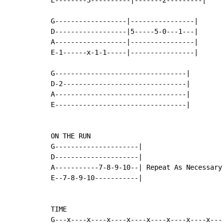
G------------------|----------------|

D------------------|5-----5-0---1---|

A------------------|----------------|

E-1------x-1-1-----|----------------|

G---------------------------------|

D-2-------------------------------|

A---------------------------------|

E---------------------------------|

ON THE RUN

G---------------------|

D---------------------|

A-----------7-8-9-10--| Repeat As Necessary

E--7-8-9-10-----------|

TIME

G---x----x----x----x----x----x----x----x----