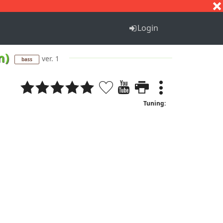
S
T
U
V
W
X
Y
Z
Login
m)
ver. 1
bass
Tuning: