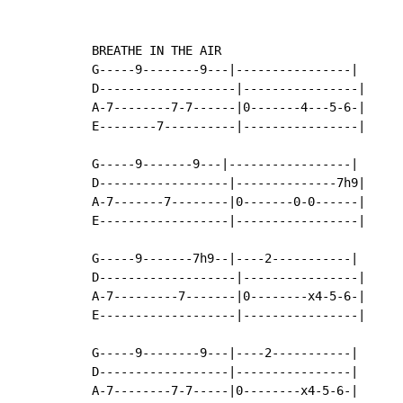
BREATHE IN THE AIR

G-----9--------9---|----------------|

D-------------------|----------------|

A-7--------7-7------|0-------4---5-6-|

E--------7----------|----------------|

G-----9-------9---|-----------------|

D------------------|--------------7h9|

A-7-------7--------|0-------0-0------|

E------------------|-----------------|

G-----9-------7h9--|----2-----------|

D-------------------|----------------|

A-7---------7-------|0--------x4-5-6-|

E-------------------|----------------|

G-----9--------9---|----2-----------|

D------------------|----------------|

A-7--------7-7-----|0--------x4-5-6-|
