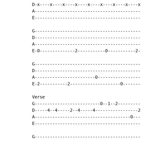
D-x----x----x----x----x----x----x----x----x
A------------------------------------------
E------------------------------------------
G------------------------------------------
D------------------------------------------
A------------------------------------------
E-0--------------2-----------0-----------2-
G------------------------------------------
D------------------------------------------
A------------------------0-----------------
E-2-----------2--------------------0-------
Verse

G--------------------------0--1--2---------
D-----4--4-----2--4-----4-----------------2
A--------------------------------------0---
E------------------------------------------
G------------------------------------------