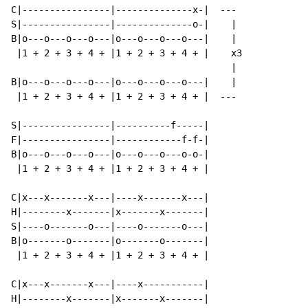
C|----------------|--------------x-|  ---

S|----------------|--------------o-|    |

B|o---o---o---o---|o---o---o---o---|    |

 |1 + 2 + 3 + 4 + |1 + 2 + 3 + 4 + |    x3

                                        |

B|o---o---o---o---|o---o---o---o---|    |

 |1 + 2 + 3 + 4 + |1 + 2 + 3 + 4 + |  ---

S|----------------|----------f-----|

F|----------------|------------f-f-|

B|o---o---o---o---|o---o---o---o-o-|

 |1 + 2 + 3 + 4 + |1 + 2 + 3 + 4 + |

C|x---x-------x---|----x-------x---|

H|--------x-------|x-------x-------|

S|----o-------o---|----o-------o---|

B|o-------o-------|o-------o-------|

 |1 + 2 + 3 + 4 + |1 + 2 + 3 + 4 + |

C|x---x-------x---|----x-----------|

H|--------x-------|x-------x-------|
