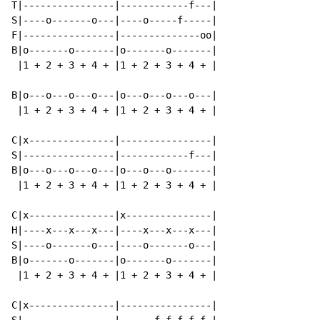
T|----------------|------------f---|

S|----o-------o---|----o-----f-----|

F|----------------|--------------oo|

B|o-------o-------|o-------o-------|

 |1 + 2 + 3 + 4 + |1 + 2 + 3 + 4 + |

B|o---o---o---o---|o---o---o---o---|

 |1 + 2 + 3 + 4 + |1 + 2 + 3 + 4 + |

C|x---------------|----------------|

S|----------------|------------f---|

B|o---o---o---o---|o---o---o-------|

 |1 + 2 + 3 + 4 + |1 + 2 + 3 + 4 + |

C|x---------------|x---------------|

H|----x---x---x---|----x---x---x---|

S|----o-------o---|----o-------o---|

B|o-------o-------|o-------o-------|

 |1 + 2 + 3 + 4 + |1 + 2 + 3 + 4 + |

C|x---------------|----------------|
