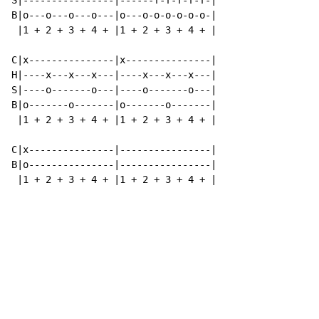
S|----------------|------f-f-f-f-f-|

B|o---o---o---o---|o---o-o-o-o-o-o-|

 |1 + 2 + 3 + 4 + |1 + 2 + 3 + 4 + |

C|x---------------|x---------------|

H|----x---x---x---|----x---x---x---|

S|----o-------o---|----o-------o---|

B|o-------o-------|o-------o-------|

 |1 + 2 + 3 + 4 + |1 + 2 + 3 + 4 + |

C|x---------------|----------------|

B|o---------------|----------------|

 |1 + 2 + 3 + 4 + |1 + 2 + 3 + 4 + |