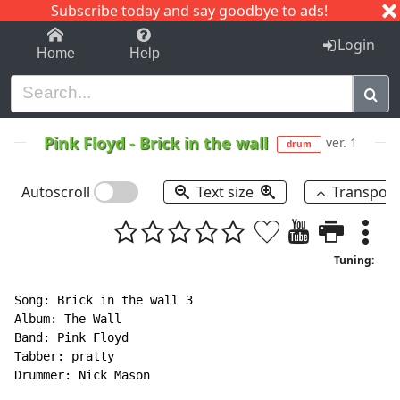
Subscribe today and say goodbye to ads!
1-9
A
B
C
D
E
F
G
H
I
J
K
Login
Home
Help
Pink Floyd
-
Brick in the wall
ver. 1
drum
Autoscroll
Text size
Transpos
Tuning:
Song: Brick in the wall 3

Album: The Wall

Band: Pink Floyd

Tabber: pratty

Drummer: Nick Mason
