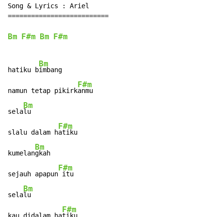
Song & Lyrics : Ariel

==========================

Bm
F#m
Bm
F#m
Bm
hatiku b
imbang

F#m
namun tetap pikirk
anmu

Bm
sela
lu

F#m
slalu dalam h
atiku

Bm
kumelan
gkah

F#m
sejauh apapun
 itu

Bm
sela
lu

F#m
kau didalam ha
tiku