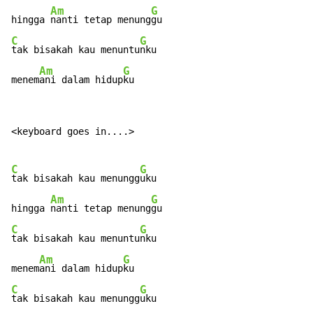
Am
G
hingga 
nanti tetap menung
C
G
tak bisakah kau menuntu
nku

Am
G
menem
ani dalam hidup
ku
<keyboard goes in....>

C
G
tak bisakah kau menungg
uku

Am
G
hingga 
nanti tetap menung
C
G
tak bisakah kau menuntu
nku

Am
G
menem
ani dalam hidup
C
G
tak bisakah kau menungg
uku
