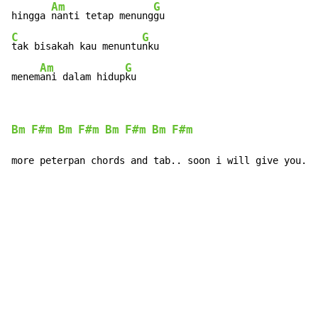
Am
G
hingga 
nanti tetap menung
C
G
tak bisakah kau menuntu
nku

Am
G
menem
ani dalam hidup
ku
Bm
F#m
Bm
F#m
Bm
F#m
Bm
F#m
more peterpan chords and tab.. soon i will give you...