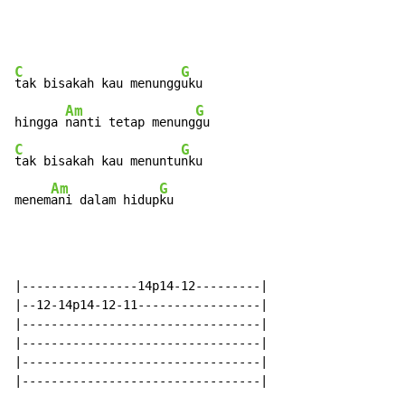
C
G
tak bisakah kau menungg
uku

Am
G
hingga 
nanti tetap menung
C
G
tak bisakah kau menuntu
nku

Am
G
menem
ani dalam hidup
ku
|----------------14p14-12---------|

|--12-14p14-12-11-----------------|

|---------------------------------|

|---------------------------------|

|---------------------------------|

|---------------------------------|
