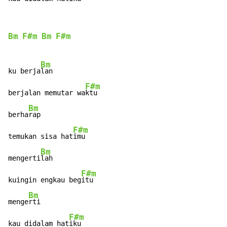
Bm
F#m
Bm
F#m
Bm
ku berja
lan

F#m
berjalan memutar wa
ktu

Bm
berha
rap

F#m
temukan sisa hat
imu

Bm
mengerti
lah

F#m
kuingin engkau beg
itu

Bm
menge
rti

F#m
kau didalam hat
iku