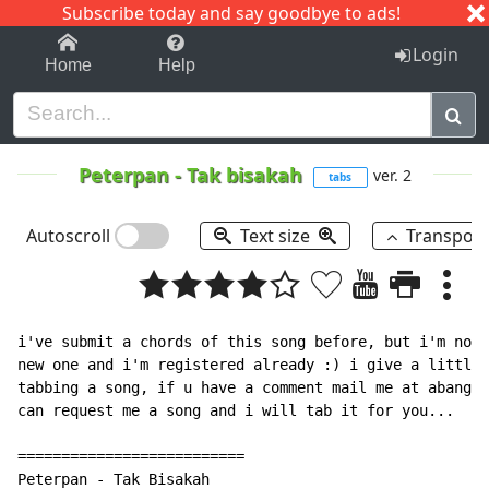
Subscribe today and say goodbye to ads!
1-9
A
B
C
D
E
F
G
H
I
J
K
Login
Home
Help
Peterpan
-
Tak bisakah
ver. 2
tabs
Autoscroll
Text size
Transpos
i've submit a chords of this song before, but i'm not 
new one and i'm registered already :) i give a little 
tabbing a song, if u have a comment mail me at abang_b
can request me a song and i will tab it for you...

==========================

Peterpan - Tak Bisakah
