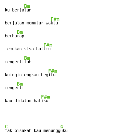
Bm
ku berja
lan

F#m
berjalan memutar wa
ktu

Bm
berha
rap

F#m
temukan sisa hat
imu

Bm
mengerti
lah

F#m
kuingin engkau beg
itu

Bm
menge
rti

F#m
kau didalam hat
iku
C
G
tak bisakah kau menungg
uku
