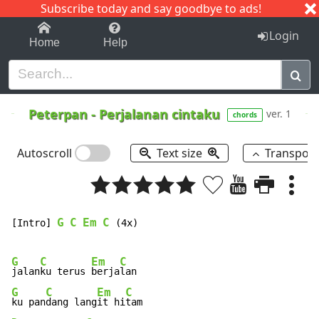
Subscribe today and say goodbye to ads!
1-9
A
B
C
D
E
F
G
H
I
J
K
Login
Home
Help
Peterpan
-
Perjalanan cintaku
ver. 1
chords
Autoscroll
Text size
Transpos
G
C
Em
C
[Intro] 
 (4x)

G
C
Em
C
jalan
ku terus 
berja
G
C
Em
C
ku pan
dang lang
it hi