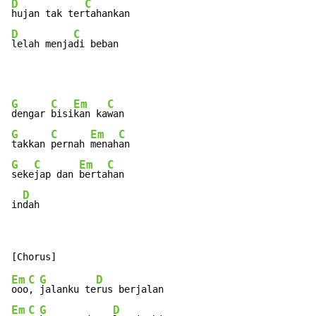
D
C
hujan tak ter
D
C
lelah menja
di beban
G
C
Em
C
dengar 
bisi
kan ka
G
C
Em
C
takkan 
pernah 
menah
G
C
Em
C
seke
jap dan 
berta
han

D
in
dah
Em
C
G
D
ooo
, 
jalanku te
Em
C
G
D