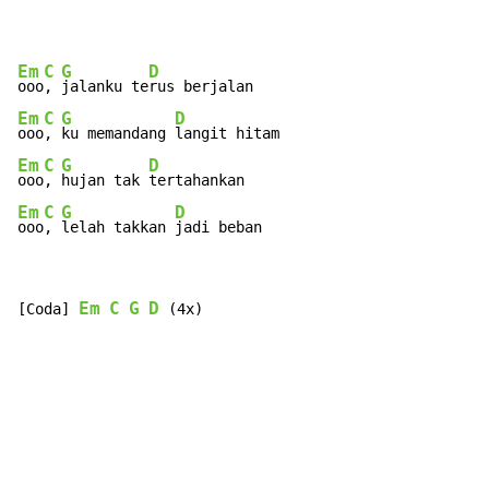
Em
C
G
D
ooo
, 
jalanku te
Em
C
G
D
ooo
, 
ku memandang 
Em
C
G
D
ooo
, 
hujan tak 
Em
C
G
D
ooo
, 
lelah takkan 
jadi beban
Em
C
G
D
[Coda] 
 (4x)