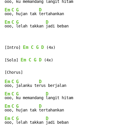
ooo
, 
ku memandang 
Em
C
G
D
ooo
, 
hujan tak 
Em
C
G
D
ooo
, 
lelah takkan 
jadi beban
Em
C
G
D
[Intro] 
 (4x)

Em
C
G
D
[Solo] 
 (4x)

Em
C
G
D
ooo
, 
jalanku te
Em
C
G
D
ooo
, 
ku memandang 
Em
C
G
D
ooo
, 
hujan tak 
Em
C
G
D
ooo
, 
lelah takkan 
jadi beban