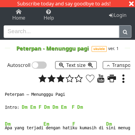
Subscribe today and say goodbye to ads!
1-9
A
B
C
D
E
F
G
H
I
J
K
Login
Home
Help
Peterpan
-
Menunggu pagi
ver. 1
ukulele
Autoscroll
Text size
Transpos
Peterpan – Menungggu Pagi

Dm
Em
F
Dm
Dm
Em
F
Dm
Intro: 
Dm
Em
F
Dm
Apa yang terjadi
 dengan hati
ku kumasih di 
sini menuggu