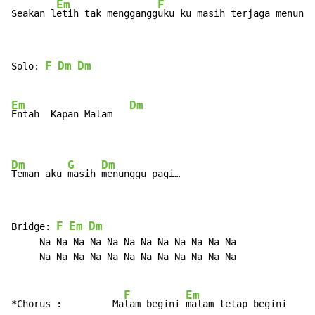
Em
F
Seakan l
etih tak menggangg
uku ku masih terjaga menungg
F
Dm
Dm
Solo: 
Em
Dm
Entah  Kapan Malam   
Dm
G
Dm
Teman aku 
masih 
menunggu pagi…
F
Em
Dm
Bridge: 
     Na Na Na Na Na Na Na Na Na Na Na Na

     Na Na Na Na Na Na Na Na Na Na Na Na

F
Em
*Chorus :         Ma
lam begini 
malam tetap begini
