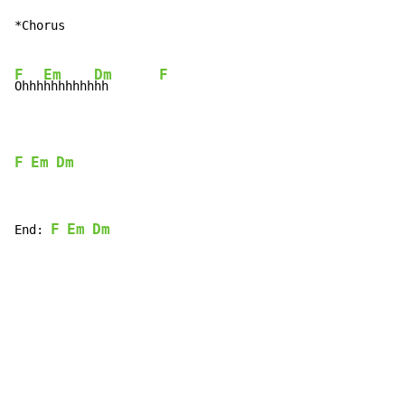
*Chorus

F
Em
Dm
F
Ohhh
hhhhhhh
hh       
F
Em
Dm
F
Em
Dm
End: 