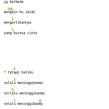
yg berbeda

Am
mu
ngkin ku salah

F
meng
artikannya

C
yang
 kurasa cinta
F
* tet
api hatiku

C
selal
u meninggikanmu

F
terl
alu meninggikanmu

C
G
selal
u meninggikan
mu