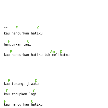
F
C
**    
F
C
ha
ncurkan la
gi

F
Am
G
kau
 hancurkan hatiku tuk
 meli
hatmu
F
C
ka
u terangi jiwa
ku

F
C
k
au redupkan la
F
C
kau hancurkan 