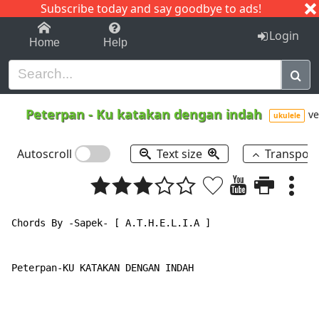
Subscribe today and say goodbye to ads!
1-9
A
B
C
D
E
F
G
H
I
J
K
Login
Home
Help
Peterpan
-
Ku katakan dengan indah
ve
ukulele
Autoscroll
Text size
Transpos
Chords By -Sapek- [ A.T.H.E.L.I.A ]

Peterpan-KU KATAKAN DENGAN INDAH
