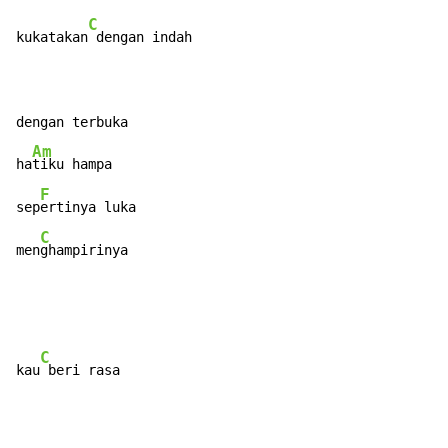
C
kukatakan
 dengan indah

dengan terbuka

Am
ha
tiku hampa

F
sep
ertinya luka

C
men
ghampirinya
C
kau
 beri rasa
