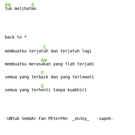
Am
G
tuk melihat
mu
C
membuatku terjat
uh dan terjatuh lagi

Am
membuatku meras
akan yang tlah terjadi

F
semua yang terb
aik dan yang terlewati

G
semua yang terh
enti tanpa kuakhiri
-UNtuk SemUAr Fan PEterPAn  _enJoy_   -sapek-