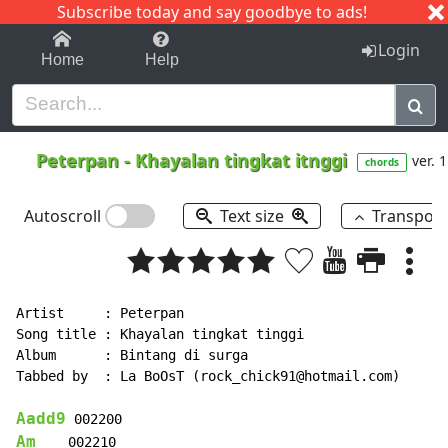
Subscribe today and say goodbye to ads!
1-9
A
B
C
D
E
F
G
H
I
J
K
Login
Home
Help
Peterpan
-
Khayalan tingkat itnggi
ver. 1
chords
Autoscroll
Text size
Transpos
Artist     : Peterpan

Song title : Khayalan tingkat tinggi

Album      : Bintang di surga

Tabbed by  : La BoOsT (rock_chick91@hotmail.com)

Aadd9
Am