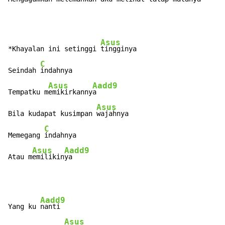
Asus
*Khayalan ini setinggi 
tingginya

C
Seindah 
indahnya

Asus
Aadd9
Tempatku m
emikirkanny
a

Asus
Bila kudapat kusimpan 
wajahnya

C
Memegang 
indahnya

Asus
Aadd9
Atau m
emilikin
ya
Aadd9
Yang ku 
nanti

Asus