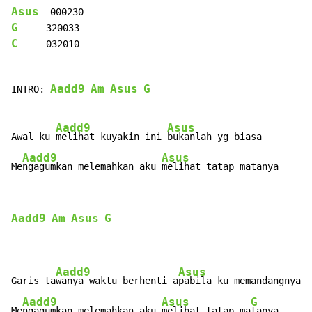
Asus
G
C
     032010

Aadd9
Am
Asus
G
INTRO: 
Aadd9
Asus
Awal ku 
melihat kuyakin ini 
bukanlah yg biasa

Aadd9
Asus
Me
ngagumkan melemahkan aku 
melihat tatap matanya
Aadd9
Am
Asus
G
Aadd9
Asus
Garis ta
wanya waktu berhenti a
pabila ku memandangnya

Aadd9
Asus
G
Me
ngagumkan melemahkan aku 
melihat tatap ma
tanya