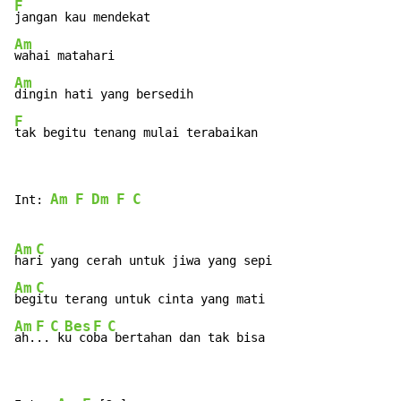
F
Am
Am
F
tak begitu tenang mulai terabaikan
Am
F
Dm
F
C
Int: 
Am
C
har
Am
C
beg
Am
F
C
Bes
F
C
ah.
..
 k
u co
ba
 bertahan dan tak bisa