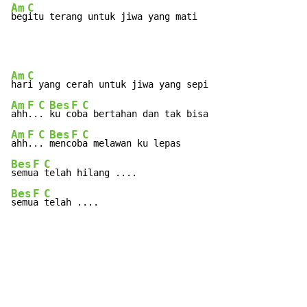
Am
C
beg
itu terang untuk jiwa yang mati
Am
C
har
Am
F
C
Bes
F
C
ahh
..
. 
ku c
ob
Am
F
C
Bes
F
C
ahh
..
. 
menc
ob
Bes
F
C
semu
a 
Bes
F
C
semu
a 
telah ....