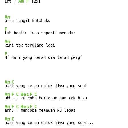
Am
F
Int : 
 [2x]

Am
F
Am
F
di hari yang cerah dia telah pergi
Am
C
har
Am
F
C
Bes
F
C
ahh
..
. 
ku c
ob
Am
F
C
Bes
F
C
ahh
..
. 
menc
ob
Am
C
har