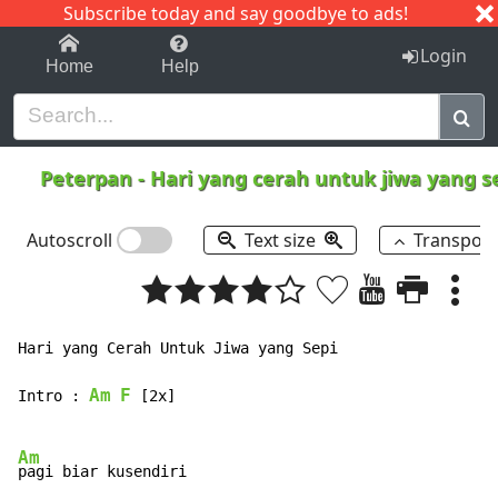
Subscribe today and say goodbye to ads!
1-9
A
B
C
D
E
F
G
H
I
J
K
Login
Home
Help
Peterpan
-
Hari yang cerah untuk jiwa yang s
Autoscroll
Text size
Transpos
Hari yang Cerah Untuk Jiwa yang Sepi

Am
F
Intro : 
 [2x]

Am