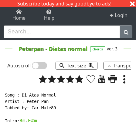
Subscribe today and say goodbye to ads!
1-9
A
B
C
D
E
F
G
H
I
J
K
Login
Home
Help
Peterpan
-
Diatas normal
ver. 3
chords
Autoscroll
Text size
Transpos
Song : Di Atas Normal

Artist : Peter Pan

Tabbed by: Car_Male89

Bm
F#m
Intro:
-