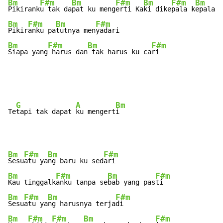
Bm
F#m
Bm
F#m
Bm
F#m
Bm
Pikirank
u tak da
pat ku meng
erti Ka
ki dike
pala k
epala d
Bm
F#m
Bm
F#m
Pikir
anku pa
tutnya men
Bm
F#m
Bm
F#m
Siapa yang
 harus dan
 tak harus ku ca
ri
G
A
Bm
Te
tapi tak dapat 
ku mengert
Bm
F#m
Bm
F#m
Sesu
atu ya
ng baru ku sed
Bm
F#m
Bm
F#m
Kau tinggalk
anku tanpa se
bab yang pas
Bm
F#m
Bm
F#m
Sesu
atu ya
ng harusnya terja
Bm
F#m
F#m
Bm
F#m