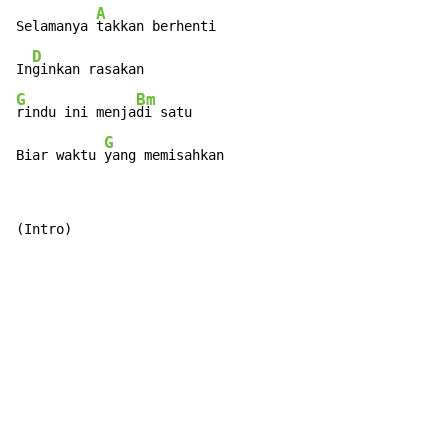
A
Selamanya 
takkan berhenti

D
In
G
Bm
rindu ini menja
di satu

G
Biar waktu 
yang memisahkan
(Intro)