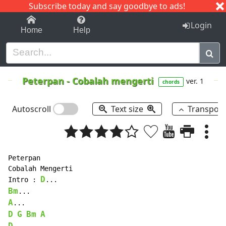
Subscribe today and say goodbye to ads!
1-9
A
B
C
D
E
F
G
H
I
J
K
Login
Home
Help
Peterpan
-
Cobalah mengerti
ver. 1
chords
Autoscroll
Text size
Transpos
Peterpan

Cobalah Mengerti

D
Intro : 
Bm
A
D
G
Bm
A