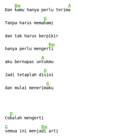
Bm
A
Dan 
kamu hanya perlu terim
a

D
Tanpa harus mema
hami

dan tak harus berpikir

Bm
hanya perlu menger
ti

A
aku bernapas un
tukmu

D
Jadi tetaplah di
sini

G
dan mulai menerim
aku
D
Co
G
Bm
semua ini menja
di arti
