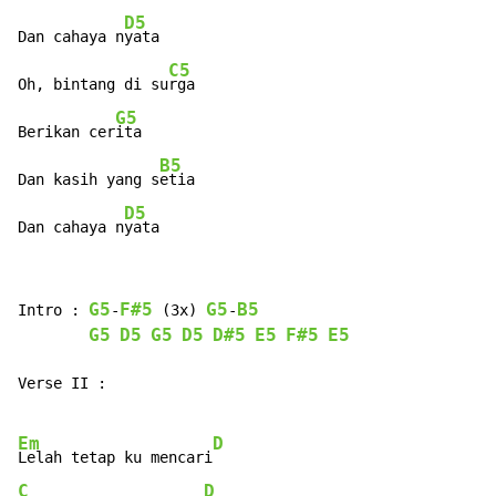
D5
Dan cahaya n
yata

C5
Oh, bintang di su
rga

G5
Berikan cer
ita

B5
Dan kasih yang s
etia

D5
Dan cahaya n
yata
G5
F#5
G5
B5
Intro : 
-
 (3x) 
-
G5
D5
G5
D5
D#5
E5
F#5
E5
Verse II :

Em
D
Lelah tetap ku mencari
C
D