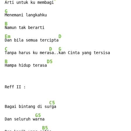
Arti untuk ku membagi
G
B
Em
D
Dan bila semua tercipta
C
D
G
Tanpa harus ku mera
sa..
B
D5
Hampa hidup terasa
Reff II :

C5
Bagai bintang di su
rga

G5
Dan seluruh w
arna

B5