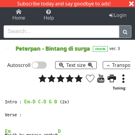
Subscribe today and say goodbye to ads!
1-9
A
B
C
D
E
F
G
H
I
J
K
Login
Home
Help
Peterpan
-
Bintang di surga
ver. 3
chords
Autoscroll
Text size
Transpos
Tuning:
Em
D
C
D
G
B
Intro : 
-
-
 (2x)

Verse :

Em
D