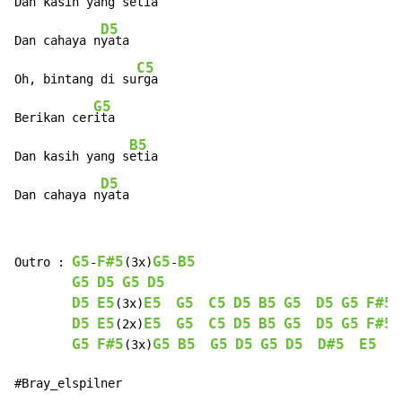
Dan kasih yang s
etia

D5
Dan cahaya n
yata

C5
Oh, bintang di su
rga

G5
Berikan cer
ita

B5
Dan kasih yang s
etia

D5
Dan cahaya n
yata
G5
F#5
G5
B5
Outro : 
-
(3x)
-
G5
D5
G5
D5
D5
E5
E5
G5
C5
D5
B5
G5
D5
G5
F#5
(3x)
D5
E5
E5
G5
C5
D5
B5
G5
D5
G5
F#5
(2x)
G5
F#5
G5
B5
G5
D5
G5
D5
D#5
E5
F
(3x)
#Bray_elspilner