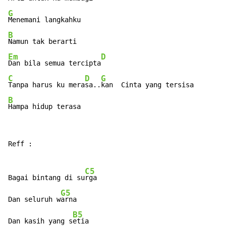
G
B
Em
D
Dan bila semua tercipta
C
D
G
Tanpa harus ku mera
sa..
B
Hampa hidup terasa
Reff :

C5
Bagai bintang di su
rga

G5
Dan seluruh w
arna

B5
Dan kasih yang s
etia
