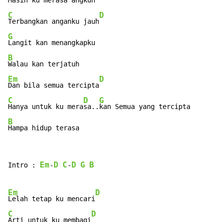
Masih ku merasa angkuh
C
D
Terbangkan anganku jauh
G
B
Em
D
Dan bila semua tercipta
C
D
G
Hanya untuk ku mera
sa..
B
Hampa hidup terasa
Em
D
C
D
G
B
Intro : 
-
-
Em
D
Lelah tetap ku mencari
C
D
Arti untuk ku membagi