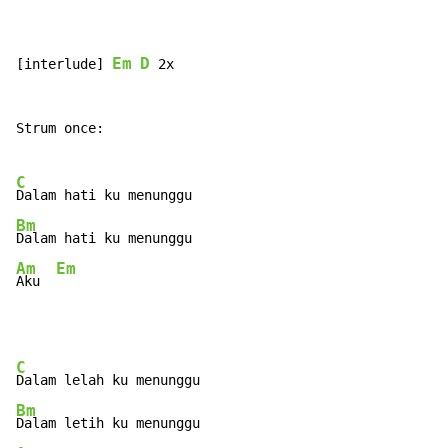
Em
D
[interlude] 
 2x

Strum once:

C
Bm
Am
Em
Aku  
C
Bm