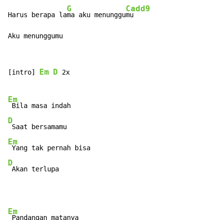
G
Cadd9
Harus berapa la
ma aku menunggu
mu

Aku menunggumu
Em
D
[intro] 
 2x

Em
D
Em
D
 Akan terlupa
Em