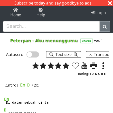
Subscribe today and say goodbye to ads!
1-9
A
B
C
D
E
F
G
H
I
J
K
Login
Home
Help
Peterpan
-
Aku menunggumu
ver. 1
chords
Autoscroll
Text size
Transpos
Tuning: E A D G B E
Em
D
[intro] 
 (2x)

Em
D