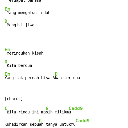
Em
D
 Mengisi jiwa
Em
D
Em
D
Yang tak pernah bisa A
kan terlupa
C
G
Cadd9
 Bila rindu ini ma
sih milikm
u

G
Cadd9
Kuhadirkan sebu
ah tanya untukmu