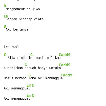
D
Em
D
 Aku bertanya
C
G
Cadd9
  Bila rindu i
ni masih milikm
u

G
Cadd9
Kuhadirkan 
sebuah hanya untuk
mu

G
Cadd9
Harus berapa 
lama aku menunggu
mu

Em
D
Aku menunggu
mu 
Em
D
Aku menunggu
mu 