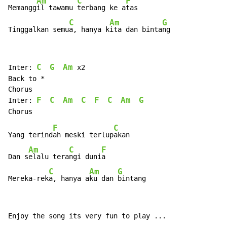
Am
C
F
Memangg
il tawamu 
terbang ke a
tas

C
Am
G
Tinggalkan semu
a, hanya k
ita dan binta
ng
C
G
Am
Inter: 
 x2

Back to *

Chorus

F
C
Am
C
F
C
Am
G
Inter: 
F
C
Yang terind
ah meski terlup
akan

Am
C
F
Dan s
elalu tera
ngi duni
a

C
Am
G
Mereka-rek
a, hanya a
ku dan 
bintang
Enjoy the song its very fun to play ...