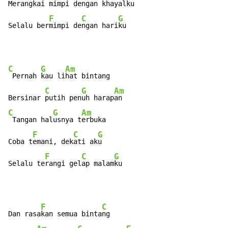
Merangkai 
mimpi de
ngan khaya
lku

F
C
G
Selalu ber
mimpi de
ngan hari
ku
C
G
Am
 Pernah 
kau li
hat bintang

C
G
Am
Bersinar 
putih pen
uh harap
C
G
Am
 Tangan hal
usnya t
erbuka

F
C
G
Coba t
emani, dek
ati ak
u

F
C
G
Selalu te
rangi gel
ap malam
ku
F
C
Dan rasa
kan semua binta
ng
