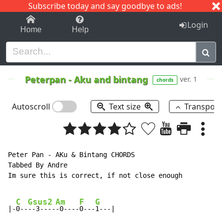
Subscribe today and say goodbye to ads!
1-9
A
B
C
D
E
F
G
H
I
J
K
Login
Home
Help
Peterpan
-
Aku and bintang
ver. 1
chords
Autoscroll
Text size
Transpos
Peter Pan - AKu & Bintang CHORDS

Tabbed By Andre

Im sure this is correct, if not close enough

C
Gsus2
Am
F
G
|-
0--
--3----
-0----
0---
1---|
