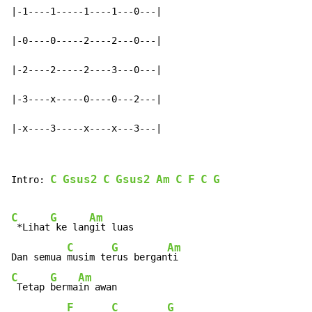
|-1----1-----1----1---0---|

|-0----0-----2----2---0---|

|-2----2-----2----3---0---|

|-3----x-----0----0---2---|

|-x----3-----x----x---3---|
C
Gsus2
C
Gsus2
Am
C
F
C
G
Intro: 
C
G
Am
 *Lihat
 ke lan
git luas

C
G
Am
Dan semua 
musim te
rus bergan
C
G
Am
 Tetap 
berma
in awan

F
C
G