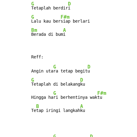
G
D
Tetaplah berdir
G
F#m
Lalu kau ber
Bm
A
Berada di bum
i
G
D
Angin uta
ra tetap begit
G
D
Tetaplah di belakang
ku

G
F#m
Hingga ha
ri berhentinya wak
tu

B
A
Te
tap iringi langkah
ku
G
D