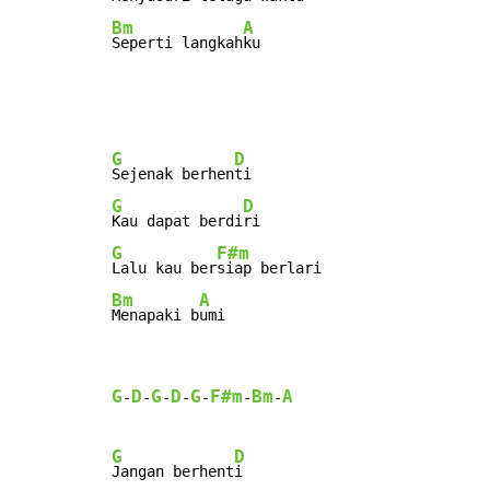
Bm
A
Seperti langkah
ku
G
D
Sejenak berhen
G
D
Kau dapat berdi
G
F#m
Lalu kau ber
Bm
A
Menapaki b
umi
G
D
G
D
G
F#m
Bm
A
-
-
-
-
-
-
-
G
D
Jangan berhent