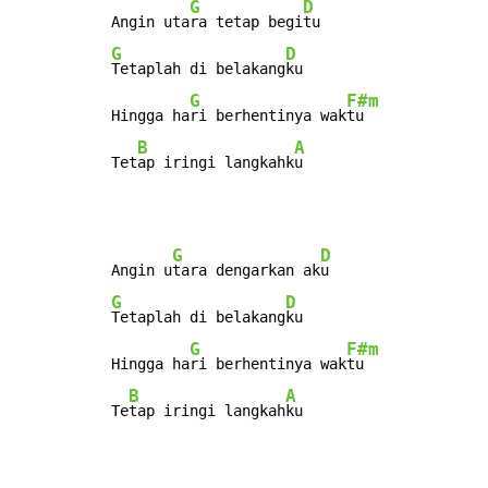
G
D
Angin uta
ra tetap begi
G
D
Tetaplah di belakang
ku

G
F#m
Hingga ha
ri berhentinya wak
tu

B
A
Tet
ap iringi langkahk
u
G
D
Angin u
tara dengarkan ak
G
D
Tetaplah di belakang
ku

G
F#m
Hingga ha
ri berhentinya wak
tu

B
A
Te
tap iringi langkah
ku