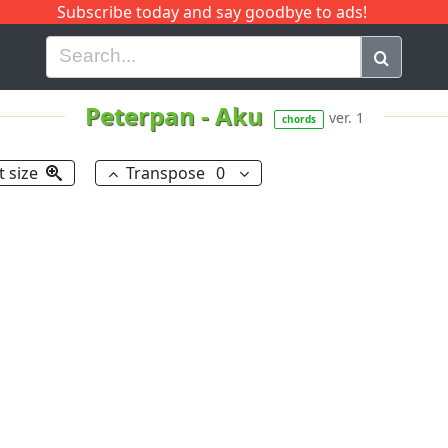
Subscribe today and say goodbye to ads!
G
H
I
J
K
L
M
N
O
P
Q
R
Peterpan
-
Aku
ver. 1
chords
t size
Transpose
0