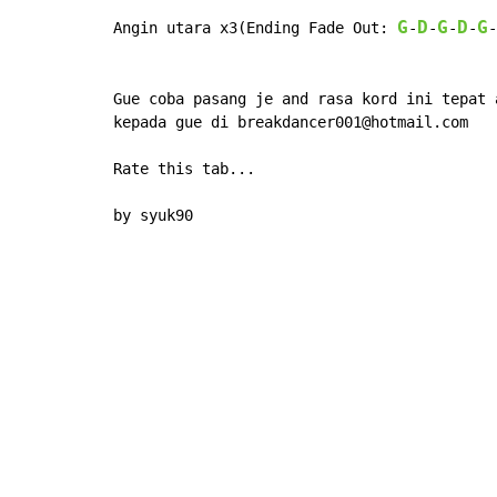
G
D
G
D
G
Angin utara x3(Ending Fade Out: 
-
-
-
-
-
Gue coba pasang je and rasa kord ini tepat 
kepada gue di breakdancer001@hotmail.com

Rate this tab...

by syuk90