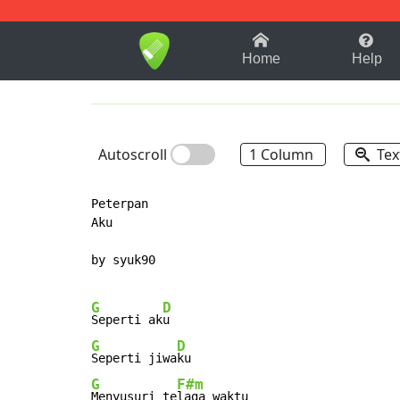
1-9
A
B
C
D
E
F
Home
Help
Autoscroll
1 Column
Tex
Peterpan

Aku

by syuk90

G
D
Seperti ak
G
D
Seperti jiwa
G
F#m
Menyusuri te