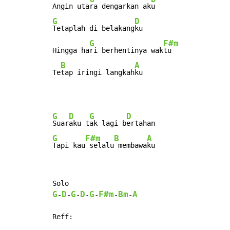
Angin uta
ra dengarkan ak
G
D
Tetaplah di belakang
ku

G
F#m
Hingga ha
ri berhentinya wak
tu

B
A
Te
tap iringi langkah
ku
G
D
G
D
Suar
aku t
ak lagi b
G
F#m
B
A
Tapi kau
 selalu
 membawa
ku
G
D
G
D
G
F#m
Bm
A
-
-
-
-
-
-
-