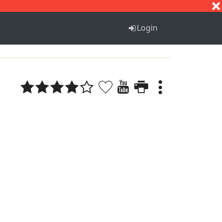
S
T
U
V
W
X
Y
Z
Login