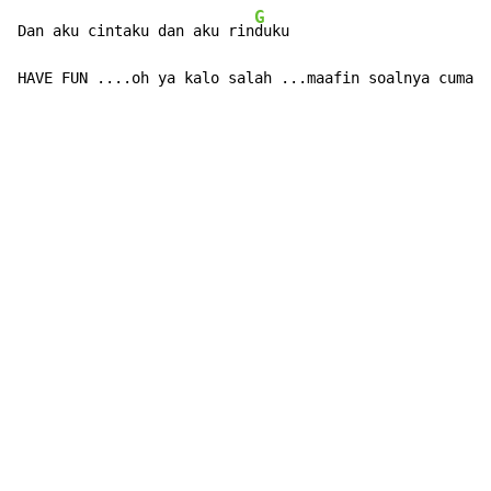
G
Dan aku cintaku dan aku rin
duku

HAVE FUN ....oh ya kalo salah ...maafin soalnya cuman 