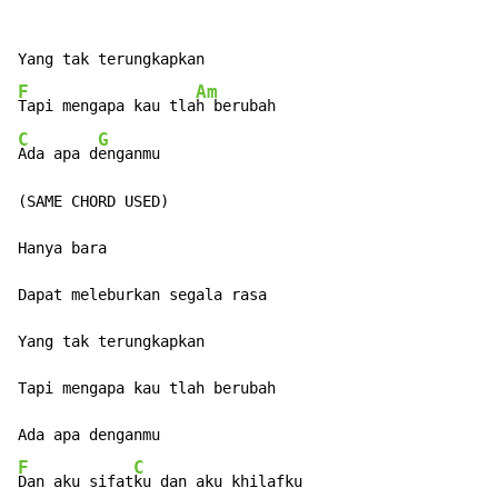
F
Am
Tapi mengapa kau tla
C
G
Ada apa d
enganmu

(SAME CHORD USED)

Hanya bara

Dapat meleburkan segala rasa

Yang tak terungkapkan

Tapi mengapa kau tlah berubah

F
C
Dan aku sifat
ku dan aku khilafku
