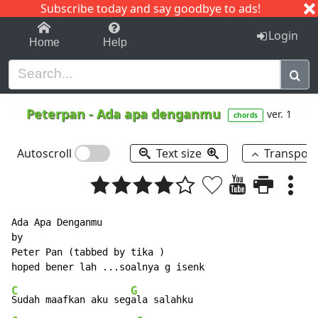
Subscribe today and say goodbye to ads!
1-9
A
B
C
D
E
F
G
H
I
J
K
Login
Home
Help
Peterpan
-
Ada apa denganmu
ver. 1
chords
Autoscroll
Text size
Transpos
Ada Apa Denganmu

by

Peter Pan (tabbed by tika )

C
G
Sudah maafkan aku seg