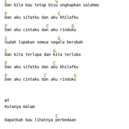
C
G
Dan bila kau tetap bis
F
C
Dan aku sifatku dan aku
F
C
G
Dan aku cintaku da
n aku rindu
C
G
Sudah lupakan semua seg
C
G
Dan kita terlupa dan 
F
C
Dan aku sifatku dan a
F
C
G
Dan aku cintaku d
an aku rinduk
u
#f

C
Dapatkah kau lihatnya 
perbedaan
