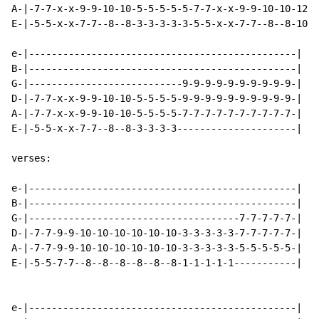
A-|-7-7-x-x-9-9-10-10-5-5-5-5-5-7-7-x-x-9-9-10-10-12-1
E-|-5-5-x-x-7-7--8--8-3-3-3-3-3-5-5-x-x-7-7--8--8-10-1
e-|-----------------------------------------------|

B-|-----------------------------------------------|

G-|---------------------------9-9-9-9-9-9-9-9-9-9-|

D-|-7-7-x-x-9-9-10-10-5-5-5-5-9-9-9-9-9-9-9-9-9-9-|

A-|-7-7-x-x-9-9-10-10-5-5-5-5-7-7-7-7-7-7-7-7-7-7-|

E-|-5-5-x-x-7-7--8--8-3-3-3-3---------------------|

verses:

e-|-----------------------------------------------|

B-|-----------------------------------------------|

G-|-------------------------------------7-7-7-7-7-|

D-|-7-7-9-9-10-10-10-10-10-10-3-3-3-3-3-7-7-7-7-7-|

A-|-7-7-9-9-10-10-10-10-10-10-3-3-3-3-3-5-5-5-5-5-|

E-|-5-5-7-7--8--8--8--8--8--8-1-1-1-1-1-----------|

e-|-----------------------------------------------|
