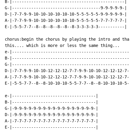
B-|-----------------------------------------------|

G-|-------------------------------------9-9-9-9-9-|

D-|-7-7-9-9-10-10-10-10-10-10-5-5-5-5-5-9-9-9-9-9-|

A-|-7-7-9-9-10-10-10-10-10-10-5-5-5-5-5-7-7-7-7-7-|

E-|-5-5-7-7--8--8--8--8--8--8-3-3-3-3-3-----------|

chorus:begin the chorus by playing the intro and than 
this.... which is more or less the same thing...

e-|---------------------------------------------------
B-|---------------------------------------------------
G-|---------------------------------------------------
D-|-7-7-9-9-10-10-12-12-12-7-7-9-9-10-10-12-12-12-7-7-
A-|-7-7-9-9-10-10-12-12-12-7-7-9-9-10-10-12-12-12-7-7-
E-|-5-5-7-7--8--8-10-10-10-5-5-7-7--8--8-10-10-10-5-5-
e-|-----------------------------------|

B-|-----------------------------------|

G-|-9-9-9-9-9-9-9-9-9-9-9-9-9-9-9-9-9-|

D-|-9-9-9-9-9-9-9-9-9-9-9-9-9-9-9-9-9-|

A-|-7-7-7-7-7-7-7-7-7-7-7-7-7-7-7-7-7-|

E-|-----------------------------------|