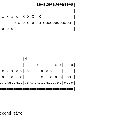
               |1e+a2e+a3e+a4e+a|

---------------|----------------|

-x-x-x-x--X-X-X|-X--------------|

------o-o-o-o-o|-o-oooooooooooo-|

-o-o-o---------|----------------|

         |4.

----------|-----x-------x-x|---x|

-x-x-x-x-x|-x-----x-x-x----|----|

-o---o---o|---f---o---o-o-o|-oo-|

---oo--o--|-oo--o---o----o-|o--o|

================================|

cond time
