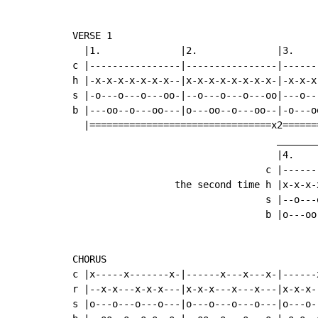
VERSE 1                                    
  |1.              |2.              |3.    
c |----------------|----------------|------
h |-x-x-x-x-x-x-x--|x-x-x-x-x-x-x-x-|-x-x-x
s |-o---o---o---oo-|--o---o---o---oo|---o--
b |---oo--o---oo---|o---oo--o---oo--|-o---o
  |================================x2======
                                    ________
                                    |4.     
                                  c |-------
                  the second time h |x-x-x-x
                                  s |--o---o
                                  b |o---oo-
CHORUS

c |x-----x-------x-|------x---x---x-|------
r |--x-x---x-x-x---|x-x-x---x---x---|x-x-x-
s |o---o---o---o---|o---o---o---o---|o---o-