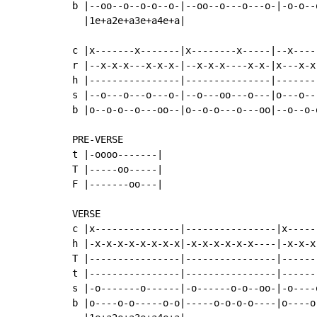
b |--oo--o--o-o--o-|--oo--o---o---o-|-o-o--
  |1e+a2e+a3e+a4e+a|

c |x-------x-------|x--------x-----|--x-----
r |--x-x-x---x-x-x-|--x-x-x----x-x-|x---x-x-
h |----------------|---------------|--------
s |--o---o---o---o-|--o---oo---o---|o---o---
b |o--o-o--o---oo--|o--o-o---o---oo|--o--o-o
PRE-VERSE

t |-oooo-------|

T |-----oo-----|

F |-------oo---|

VERSE

c |x---------------|----------------|x-----
h |-x-x-x-x-x-x-x-x|-x-x-x-x-x-x----|-x-x-x
T |----------------|----------------|------
t |----------------|----------------|------
s |-o-------o------|-o------o-o--oo-|-o----
b |o----o-o-----o-o|-----o-o-o-o----|o----o