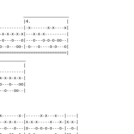
          ___________________

          |4.               |

----------|-x-------x-x----x|

-x-x-x-x-x|---x-x-x---------|

-o---o---o|---o---o-o-o-oo--|

o--o---oo-|-o---o----o-o---o|

============================|

__________

         |

---------|

-x-x-x-x-|

---o---oo|

-o---oo--|

x-------x-|------x-x---x---|----|

--x-x-x---|x-x-x-----x---x-|x-x-|

--o---o---|o---o-o-o-o---o-|--o-|
