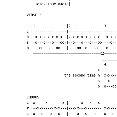
   |1e+a2e+a3e+a4e+a|

VERSE 2

                                           
  |1.              |2.              |3.    
c |----------------|----------------|------
h |-x-x-x-x-x-x-x--|x-x-x-x-x-x-x-x-|-x-x-x
s |-o---o---o---oo-|--o---o---o---oo|---o--
b |---oo--o---oo---|o---oo--o---oo--|-o---o
  |================================x2======
                                    ________
                                    |4.     
                                  c |-------
                  the second time h |x-x-x-x
                                  s |--o---o
                                  b |o---oo-
CHORUS

c |x-----x-------x-|------x---x---x-|------
r |--x-x---x-x-x---|x-x-x---x---x---|x-x-x-
s |o---o---o---o---|o---o---o---o---|o---o-