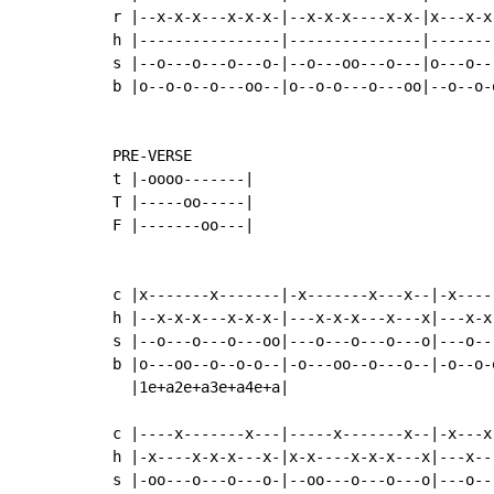
r |--x-x-x---x-x-x-|--x-x-x----x-x-|x---x-x-
h |----------------|---------------|--------
s |--o---o---o---o-|--o---oo---o---|o---o---
b |o--o-o--o---oo--|o--o-o---o---oo|--o--o-o
PRE-VERSE

t |-oooo-------|

T |-----oo-----|

F |-------oo---|

c |x-------x-------|-x-------x---x--|-x----
h |--x-x-x---x-x-x-|---x-x-x---x---x|---x-x
s |--o---o---o---oo|---o---o---o---o|---o--
b |o---oo--o--o-o--|-o---oo--o---o--|-o--o-
  |1e+a2e+a3e+a4e+a|

c |----x-------x---|-----x-------x--|-x---x-
h |-x----x-x-x---x-|x-x----x-x-x---x|---x---
s |-oo---o---o---o-|--oo---o---o---o|---o---