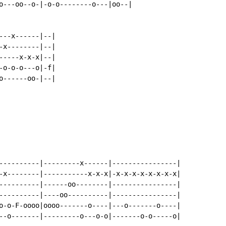
o---oo--o-|-o-o--------o---|oo--|

--x------|--|

x--------|--|

----x-x-x|--|

o-o-o---o|-f|

------oo-|--|

----------|---------x------|----------------|

-x--------|-----------x-x-x|-x-x-x-x-x-x-x-x|

----------|------oo--------|----------------|

----------|----oo----------|----------------|

o-o-F-oooo|oooo-------o----|---o-------o----|

--o-------|---------o---o-o|-------o-o-----o|
