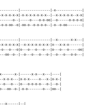
----------|----------------|-x--------------|

-x-x-x-x-x|-x-x-x-x-x-x-x--|--x-x-x-x-x--x-x|

-------o--|-----o----o-o-oo|--o------o-o-o-o|

-o-o-oo--o|-oo-o--o-o-o-o--|-o--o-oo--------|

----------|----------------|--x-------x-x---|

-x-x-x-x-x|--x-x-x-x-x-x-x-|x---x-x-x-------|

-o---o---o|o---o---o---o---|o---o---o-----oo|

---oo--o--|--o---o---o---o-|--o---o---o-o---|

x-------x-|------x-x---x---|----|

--x-x-x---|x-x-x-----x---x-|x-x-|

--o---o---|o---o-o-o-o---o-|--o-|

o---oo--o-|-o-o--------o---|oo--|

--x------|--|
