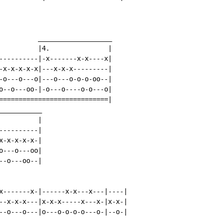
          ___________________

          |4.               |

----------|-x-------x-x----x|

-x-x-x-x-x|---x-x-x---------|

-o---o---o|---o---o-o-o-oo--|

o--o---oo-|-o---o----o-o---o|

============================|

__________

         |

---------|

-x-x-x-x-|

---o---oo|

-o---oo--|

x-------x-|------x-x---x---|----|

--x-x-x---|x-x-x-----x---x-|x-x-|

--o---o---|o---o-o-o-o---o-|--o-|
