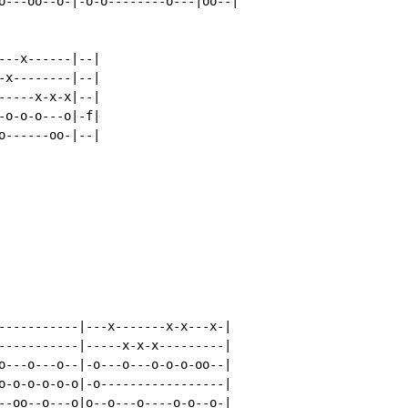
o---oo--o-|-o-o--------o---|oo--|

--x------|--|

x--------|--|

----x-x-x|--|

o-o-o---o|-f|

------oo-|--|

-----------|---x-------x-x---x-|

-----------|-----x-x-x---------|

o---o---o--|-o---o---o-o-o-oo--|

o-o-o-o-o-o|-o-----------------|

--oo--o---o|o--o---o----o-o--o-|
