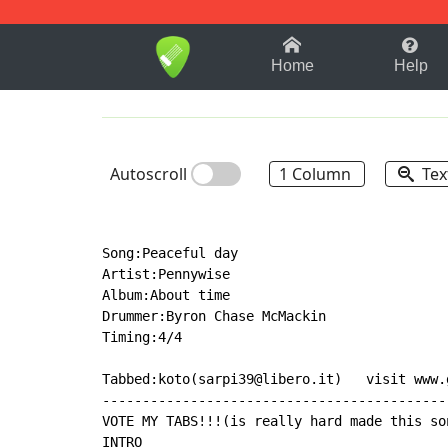
1-9
A
B
C
D
E
F
Home
Help
Autoscroll
1 Column
Tex
Song:Peaceful day

Artist:Pennywise

Album:About time

Drummer:Byron Chase McMackin

Timing:4/4

Tabbed:koto(sarpi39@libero.it)   visit www.
-------------------------------------------
VOTE MY TABS!!!(is really hard made this son
INTRO
