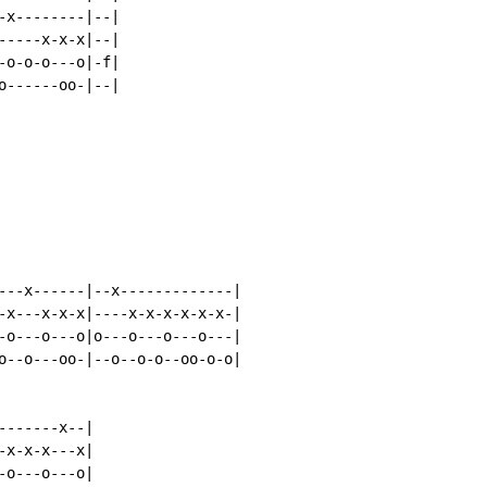
x--------|--|

----x-x-x|--|

o-o-o---o|-f|

------oo-|--|

---x------|--x-------------|

-x---x-x-x|----x-x-x-x-x-x-|

-o---o---o|o---o---o---o---|

o--o---oo-|--o--o-o--oo-o-o|

------x--|

x-x-x---x|

o---o---o|
