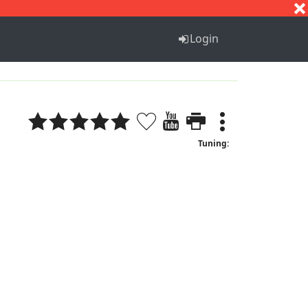
S
T
U
V
W
X
Y
Z
Login
Tuning: