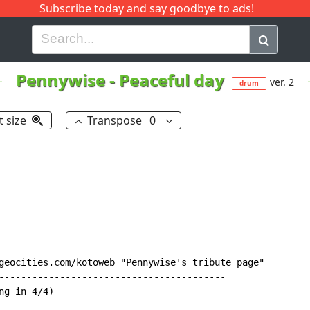
Subscribe today and say goodbye to ads!
G
H
I
J
K
L
M
N
O
P
Q
R
Pennywise
-
Peaceful day
ver. 2
drum
t size
Transpose
0
geocities.com/kotoweb "Pennywise's tribute page"

-----------------------------------------

g in 4/4)
