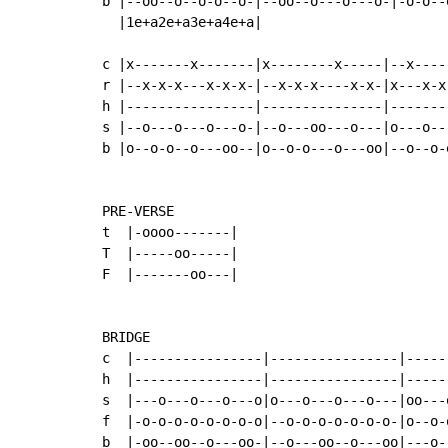
b |--oo--o--o-o--o-|--oo--o---o---o-|-o-o--
  |1e+a2e+a3e+a4e+a|

c |x-------x-------|x--------x-----|--x-----
r |--x-x-x---x-x-x-|--x-x-x----x-x-|x---x-x-
h |----------------|---------------|--------
s |--o---o---o---o-|--o---oo---o---|o---o---
b |o--o-o--o---oo--|o--o-o---o---oo|--o--o-o
PRE-VERSE

t  |-oooo-------|

T  |-----oo-----|

F  |-------oo---|

BRIDGE

c  |----------------|----------------|-----
h  |----------------|----------------|-----
s  |---o---o---o---o|o---o---o---o---|oo---
f  |-o-o-o-o-o-o-o-o|--o-o-o-o-o-o-o-|o--o-
b  |-oo--oo--o---oo-|--o---oo--o---oo|---o-