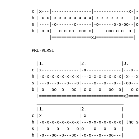
                                           
c |x---|----------------|--------------x-|-
h |-x-x|-x-x-x-x-x-x-x-x|-x-x-x-x-x-x----|x
s |----|-o-------o------|-o------o-o-oo--|o
b |-o-o|---o-o-oo--ooo-o|-----ooo-o-o--o-|-
       |================x3===============|

PRE-VERSE

  ___________________________________

  |1.              |2.              |3.     
c |x---------------|-x--------------|---x--
h |-x-x-x-x-x-x-x-x|---x-x-x-x-x-x-x|-x---x
s |---o---o---o---o|-----o---o---o--|-oo---
b |-o---oo--o---oo-|-o-o---o---oo--o|---o-o
  |==================================x2====
  ___________________________________

  |1.              |2.              |

c |x---------------|-x--------------|

h |-x-x-x-x-x-x-x-x|---x-x-x-x-x-x-x| the se
s |---o---o---o---o|o----o---o---o--|

b |-o---oo--o---oo-|-o-o---o---oo---|
