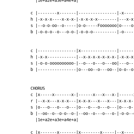
  |1e+a2e+a3e+a4e+a|

c |--------x-------|----------------|-x----
h |-x-x-x----x-x-x-|-x-x-x-x--------|---x-x
s |--o-o-oo--o-----|o-o-----Fooooooo|o----o
b |-o-o-o--o---o-o-|-o-o-o----------|-o----
c |----------------|x---------------|------
h |-x-x------------|--x-x-x-x-x-x-x-|-x-x-x
s |-o-o-oooooooooo-|--o---o---o---oo|---o--
b |----------------|o---oo--o---oo--|o-o--o
CHORUS

c |x-----x-------x-|------x---x---x-|------
r |--x-x---x-x-x---|x-x-x---x---x---|x-x-x-
s |o---o---o---o---|o---o---o---o---|o---o-
b |--oo--o--o-o--o-|--oo--o---o---o-|-o-o--
  |1e+a2e+a3e+a4e+a|

c |x-------x-------|x--------x-----|--x-----