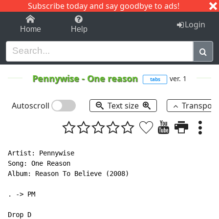
Subscribe today and say goodbye to ads!
1-9
A
B
C
D
E
F
G
H
I
J
K
Login
Home
Help
Pennywise
-
One reason
ver. 1
tabs
Autoscroll
Text size
Transpos
Artist: Pennywise

Song: One Reason

Album: Reason To Believe (2008)

. -> PM

Drop D
