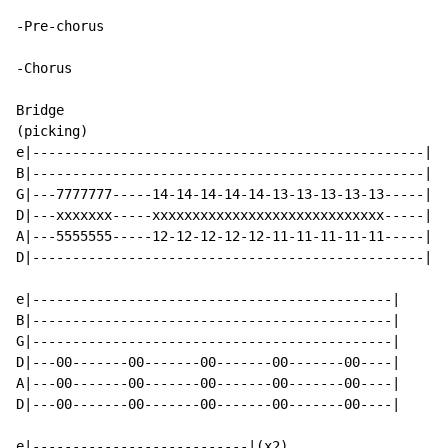
-Pre-chorus

-Chorus

Bridge

(picking)

e|-------------------------------------------------|(x
B|-------------------------------------------------|

G|---7777777-----14-14-14-14-14-13-13-13-13-13-----|

D|---xxxxxxx-----xxxxxxxxxxxxxxxxxxxxxxxxxxxxx-----|

A|---5555555-----12-12-12-12-12-11-11-11-11-11-----|

D|-------------------------------------------------|

e|---------------------------------------------|

B|---------------------------------------------|

G|---------------------------------------------|

D|---00-------00-------00-------00-------00----|

A|---00-------00-------00-------00-------00----|

D|---00-------00-------00-------00-------00----|

e|---------------------------|(x2)
