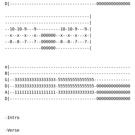
D|------------------------------------00000000000000-|

-----------------------------------|

-----------------------------------|

--10-10-9---9----------10-10-9---9-|

--x--x--x---x--000000--x--x--x---x-|

--8--8--7---7--000000--8--8--7---7-|

---------------000000--------------|

e|---------------------------------------------------|

B|---------------------------------------------------|

G|--33333333333333333-555555555555555----------------|

D|--33333333333333333-555555555555555-00000000000000-|

A|--11111111111111111-333333333333333-00000000000000-|

D|------------------------------------00000000000000-|

-Intro

-Verse
