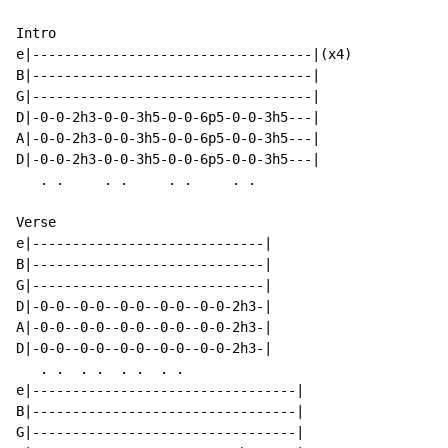
Intro

e|-----------------------------------|(x4)

B|-----------------------------------|

G|-----------------------------------|

D|-0-0-2h3-0-0-3h5-0-0-6p5-0-0-3h5---|

A|-0-0-2h3-0-0-3h5-0-0-6p5-0-0-3h5---|

D|-0-0-2h3-0-0-3h5-0-0-6p5-0-0-3h5---|

   . .     . .     . .     . .

Verse

e|-----------------------------|

B|-----------------------------|

G|-----------------------------|

D|-0-0--0-0--0-0--0-0--0-0-2h3-|

A|-0-0--0-0--0-0--0-0--0-0-2h3-|

D|-0-0--0-0--0-0--0-0--0-0-2h3-|

   . .  . .  . .  . .

e|---------------------------------|

B|---------------------------------|

G|---------------------------------|
