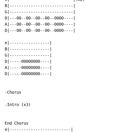
B|---------------------------|

G|---------------------------|

D|---00--00--00--00--0000----|

A|---00--00--00--00--0000----|

D|---00--00--00--00--0000----|

e|-----------------|

B|-----------------|

G|-----------------|

D|-----00000000----|

A|-----00000000----|

D|-----00000000----|

-Chorus

-Intro (x3)

End Chorus

e|--------------------------|
