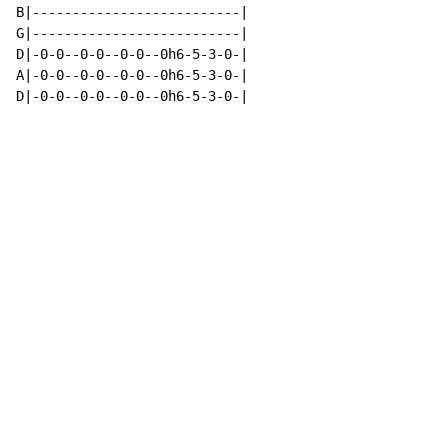
B|--------------------------|

G|--------------------------|

D|-0-0--0-0--0-0--0h6-5-3-0-|

A|-0-0--0-0--0-0--0h6-5-3-0-|

D|-0-0--0-0--0-0--0h6-5-3-0-|