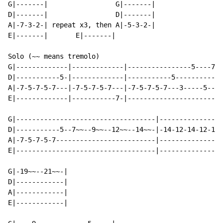
G|-------|                 G|-------|

D|-------|                 D|-------|

A|-7-3-2-| repeat x3, then A|-5-3-2-|

E|-------|       E|-------|

Solo (~~ means tremolo)

G|-------------|-------------|----------------5----7-|

D|-----------5-|-------------|-----------5-----------|

A|-7-5-7-5-7---|-7-5-7-5-7---|-7-5-7-5-7---3-----5---|

E|-------------|-----------7-|-----------------------|

G|-----------------------------------|----------------
D|-----------5--7~~--9~~--12~~--14~~-|-14-12-14-12-14-
A|-7-5-7-5-7-------------------------|----------------
E|-----------------------------------|----------------
G|-19~~--21~~-|

D|------------|

A|------------|

E|------------|
