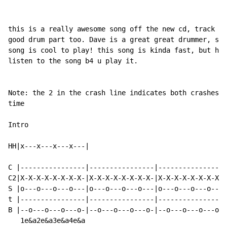
this is a really awesome song off the new cd, track on
good drum part too. Dave is a great great drummer, so 
song is cool to play! this song is kinda fast, but hav
listen to the song b4 u play it.

Note: the 2 in the crash line indicates both crashes a
time

Intro

HH|x---x---x---x---|

C |----------------|----------------|----------------|
C2|X-X-X-X-X-X-X-X-|X-X-X-X-X-X-X-X-|X-X-X-X-X-X-X-X-|
S |o---o---o---o---|o---o---o---o---|o---o---o---o---|
t |----------------|----------------|----------------|
B |--o---o---o---o-|--o---o---o---o-|--o---o---o---o-|
   1e&a2e&a3e&a4e&a
