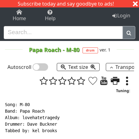
Subscribe today and say goodbye to ads!
1-9
A
B
C
D
E
F
G
H
I
J
K
Login
Home
Help
Papa Roach
-
M-80
ver. 1
drum
Autoscroll
Text size
Transpos
Tuning:
Song: M-80

Band: Papa Roach

Album: lovehatetragedy

Drummer: Dave Buckner

Tabbed by: kel brooks
