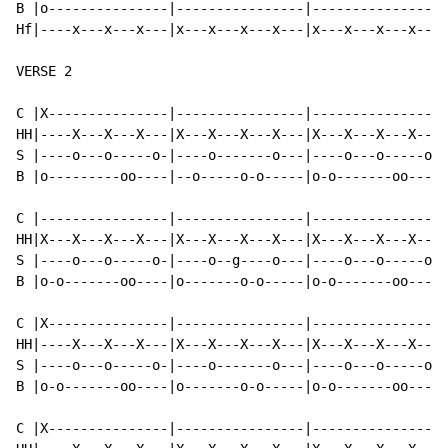
B |o---------------|----------------|----------------|
Hf|----x---x---x---|x---x---x---x---|x---x---x---x---|
VERSE 2

C |X---------------|----------------|----------------|
HH|----X---X---X---|X---X---X---X---|X---X---X---X---|
S |----o---o-----o-|----o-------o---|----o---o-----o-|
B |o---------oo----|--o-----o-o-----|o-o-------oo----|
C |----------------|----------------|----------------|
HH|X---X---X---X---|X---X---X---X---|X---X---X---X---|
S |----o---o-----o-|----o--g----o---|----o---o-----o-|
B |o-o-------oo----|o-------o-o-----|o-o-------oo----|
C |X---------------|----------------|----------------|
HH|----X---X---X---|X---X---X---X---|X---X---X---X---|
S |----o---o-----o-|----o-------o---|----o---o-----o-|
B |o-o-------oo----|o-------o-o-----|o-o-------oo----|
C |X---------------|----------------|----------------|