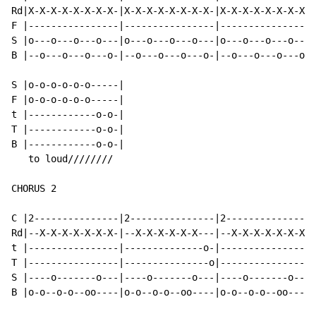
Rd|X-X-X-X-X-X-X-X-|X-X-X-X-X-X-X-X-|X-X-X-X-X-X-X-X-|
F |----------------|----------------|----------------|
S |o---o---o---o---|o---o---o---o---|o---o---o---o---|
B |--o---o---o---o-|--o---o---o---o-|--o---o---o---o-|
                                                      
S |o-o-o-o-o-o-----|

F |o-o-o-o-o-o-----|

t |------------o-o-|

T |------------o-o-|

B |------------o-o-|

   to loud////////

CHORUS 2

C |2---------------|2---------------|2---------------|
Rd|--X-X-X-X-X-X-X-|--X-X-X-X-X-X---|--X-X-X-X-X-X-X-|
t |----------------|--------------o-|----------------|
T |----------------|---------------o|----------------|
S |----o-------o---|----o-------o---|----o-------o---|
B |o-o--o-o--oo----|o-o--o-o--oo----|o-o--o-o--oo----|