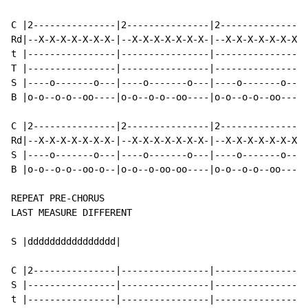
C |2---------------|2---------------|2---------------|
Rd|--X-X-X-X-X-X-X-|--X-X-X-X-X-X-X-|--X-X-X-X-X-X-X-|
t |----------------|----------------|----------------|
T |----------------|----------------|----------------|
S |----o-------o---|----o-------o---|----o-------o---|
B |o-o--o-o--oo----|o-o--o-o--oo----|o-o--o-o--oo----|
C |2---------------|2---------------|2---------------|
Rd|--X-X-X-X-X-X-X-|--X-X-X-X-X-X-X-|--X-X-X-X-X-X-X-|
S |----o-------o---|----o-------o---|----o-------o---|
B |o-o--o-o--oo-o--|o-o--o-oo-oo----|o-o--o-o--oo----|
REPEAT PRE-CHORUS

LAST MEASURE DIFFERENT

S |dddddddddddddddd|

C |2---------------|----------------|----------------|
S |----------------|----------------|----------------|
t |----------------|----------------|----------------|