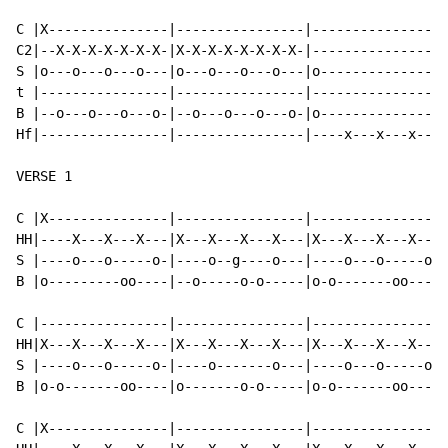
C |X---------------|----------------|----------------|
C2|--X-X-X-X-X-X-X-|X-X-X-X-X-X-X-X-|----------------|
S |o---o---o---o---|o---o---o---o---|o---------------|
t |----------------|----------------|----------------|
B |--o---o---o---o-|--o---o---o---o-|o---------------|
Hf|----------------|----------------|----x---x---x---|
VERSE 1

C |X---------------|----------------|----------------|
HH|----X---X---X---|X---X---X---X---|X---X---X---X---|
S |----o---o-----o-|----o--g----o---|----o---o-----o-|
B |o---------oo----|--o-----o-o-----|o-o-------oo----|
C |----------------|----------------|----------------|
HH|X---X---X---X---|X---X---X---X---|X---X---X---X---|
S |----o---o-----o-|----o-------o---|----o---o-----o-|
B |o-o-------oo----|o-------o-o-----|o-o-------oo----|
C |X---------------|----------------|----------------|