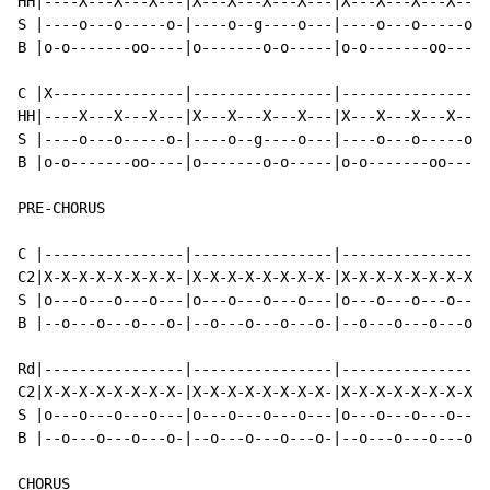
HH|----X---X---X---|X---X---X---X---|X---X---X---X---|
S |----o---o-----o-|----o--g----o---|----o---o-----o-|
B |o-o-------oo----|o-------o-o-----|o-o-------oo----|
C |X---------------|----------------|----------------|
HH|----X---X---X---|X---X---X---X---|X---X---X---X---|
S |----o---o-----o-|----o--g----o---|----o---o-----o-|
B |o-o-------oo----|o-------o-o-----|o-o-------oo----|
PRE-CHORUS

C |----------------|----------------|----------------|
C2|X-X-X-X-X-X-X-X-|X-X-X-X-X-X-X-X-|X-X-X-X-X-X-X-X-|
S |o---o---o---o---|o---o---o---o---|o---o---o---o---|
B |--o---o---o---o-|--o---o---o---o-|--o---o---o---o-|
Rd|----------------|----------------|----------------|
C2|X-X-X-X-X-X-X-X-|X-X-X-X-X-X-X-X-|X-X-X-X-X-X-X-X-|
S |o---o---o---o---|o---o---o---o---|o---o---o---o---|
B |--o---o---o---o-|--o---o---o---o-|--o---o---o---o-|
CHORUS
