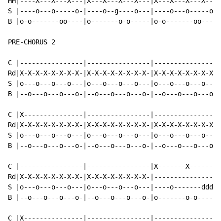
HH|----X---X---X---|X---X---X---X---|X---X---X---X---|
S |----o---o-----o-|----o--g----o---|----o---o-----o-|
B |o-o-------oo----|o-------o-o-----|o-o-------oo----|
PRE-CHORUS 2

C |----------------|----------------|----------------|
Rd|X-X-X-X-X-X-X-X-|X-X-X-X-X-X-X-X-|X-X-X-X-X-X-X-X-|
S |o---o---o---o---|o---o---o---o---|o---o---o---o---|
B |--o---o---o---o-|--o---o---o---o-|--o---o---o---o-|
C |X---------------|----------------|----------------|
Rd|X-X-X-X-X-X-X-X-|X-X-X-X-X-X-X-X-|X-X-X-X-X-X-X-X-|
S |o---o---o---o---|o---o---o---o---|o---o---o---o---|
B |--o---o---o---o-|--o---o---o---o-|--o---o---o---o-|
C |----------------|----------------|X-------X-------|
Rd|X-X-X-X-X-X-X-X-|X-X-X-X-X-X-X-X-|----------------|
S |o---o---o---o---|o---o---o---o---|----o-------dddd|
B |--o---o---o---o-|--o---o---o---o-|o-------o-o-----|
C |X---------------|----------------|----------------|