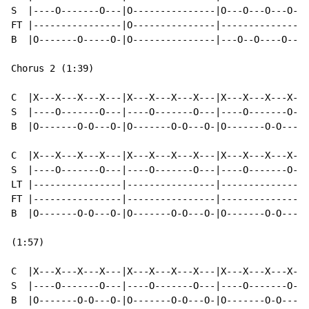
S  |----O-------O---|O---------------|O---O---O---O---
FT |----------------|O---------------|----------------
B  |O-------O-----O-|O---------------|---O--O----O--O-
Chorus 2 (1:39)

C  |X---X---X---X---|X---X---X---X---|X---X---X---X---
S  |----O-------O---|----O-------O---|----O-------O---
B  |O-------O-O---O-|O-------O-O---O-|O-------O-O---O-
C  |X---X---X---X---|X---X---X---X---|X---X---X---X---
S  |----O-------O---|----O-------O---|----O-------O---
LT |----------------|----------------|----------------
FT |----------------|----------------|----------------
B  |O-------O-O---O-|O-------O-O---O-|O-------O-O---O-
(1:57)

C  |X---X---X---X---|X---X---X---X---|X---X---X---X---
S  |----O-------O---|----O-------O---|----O-------O---
B  |O-------O-O---O-|O-------O-O---O-|O-------O-O---O-