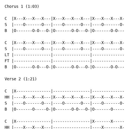
Chorus 1 (1:03)

C  |X---X---X---X---|X---X---X---X---|X---X---X---X---
S  |----O-------O---|----O-------O---|----O-------O---
B  |O-------O-O---O-|O-------O-O---O-|O-------O-O---O-
C  |X---X---X---X---|X---X---X---X---|X---X---X---X---
S  |----O-------O---|----O-------O---|----O-------O---
LT |----------------|----------------|----------------
FT |----------------|----------------|----------------
B  |O-------O-O---O-|O-------O-O---O-|O-------O-O---O-
Verse 2 (1:21)

C  |X---------------|----------------|----------------
HH |----X---X---X---|X---X---X---X---|X---X---X---X---
S  |----O-------O---|----O-------O---|----O-------O---
B  |O-------O-----O-|O-------O-O---O-|O-------O-----O-
C  |X---------------|----------------|X-------X-------
HH |----X---X---X---|----------------|----X-------X---