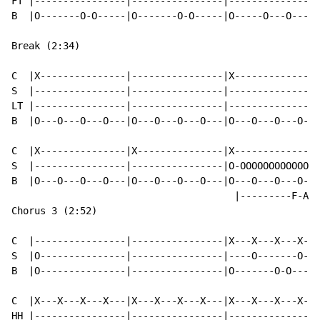
FT |----------------|----------------|----------------
B  |O-------O-O-----|O-------O-O-----|O-----O---O----O
Break (2:34)

C  |X---------------|----------------|X---------------
S  |----------------|----------------|----------------
LT |----------------|----------------|----------------
B  |O---O---O---O---|O---O---O---O---|O---O---O---O---
C  |X---------------|X---------------|X---------------
S  |----------------|----------------|O-OOOOOOOOOOOOOO
B  |O---O---O---O---|O---O---O---O---|O---O---O---O---
                                       |---------F-A-D
Chorus 3 (2:52)

C  |----------------|----------------|X---X---X---X---
S  |O---------------|----------------|----O-------O---
B  |O---------------|----------------|O-------O-O---O-
C  |X---X---X---X---|X---X---X---X---|X---X---X---X---
HH |----------------|----------------|----------------