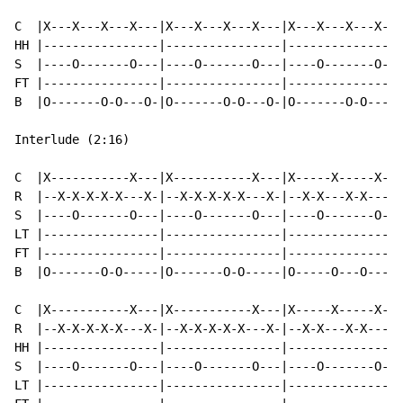
C  |X---X---X---X---|X---X---X---X---|X---X---X---X---
HH |----------------|----------------|----------------
S  |----O-------O---|----O-------O---|----O-------O---
FT |----------------|----------------|----------------
B  |O-------O-O---O-|O-------O-O---O-|O-------O-O---O-
Interlude (2:16)

C  |X-----------X---|X-----------X---|X-----X-----X---
R  |--X-X-X-X-X---X-|--X-X-X-X-X---X-|--X-X---X-X---X-
S  |----O-------O---|----O-------O---|----O-------O---
LT |----------------|----------------|----------------
FT |----------------|----------------|----------------
B  |O-------O-O-----|O-------O-O-----|O-----O---O-----
C  |X-----------X---|X-----------X---|X-----X-----X---
R  |--X-X-X-X-X---X-|--X-X-X-X-X---X-|--X-X---X-X---X-
HH |----------------|----------------|----------------
S  |----O-------O---|----O-------O---|----O-------O---
LT |----------------|----------------|----------------