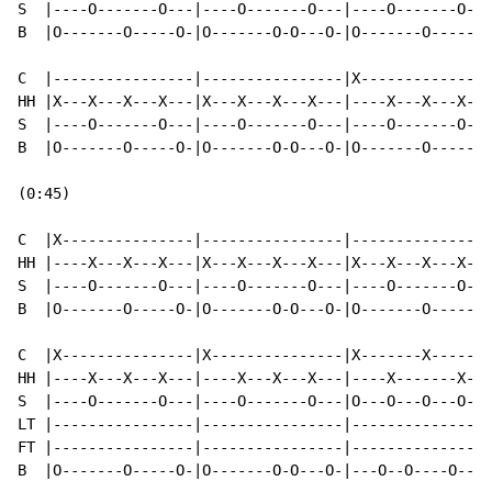
S  |----O-------O---|----O-------O---|----O-------O---
B  |O-------O-----O-|O-------O-O---O-|O-------O-----O-
C  |----------------|----------------|X---------------
HH |X---X---X---X---|X---X---X---X---|----X---X---X---
S  |----O-------O---|----O-------O---|----O-------O---
B  |O-------O-----O-|O-------O-O---O-|O-------O-------
(0:45)

C  |X---------------|----------------|----------------
HH |----X---X---X---|X---X---X---X---|X---X---X---X---
S  |----O-------O---|----O-------O---|----O-------O---
B  |O-------O-----O-|O-------O-O---O-|O-------O-----O-
C  |X---------------|X---------------|X-------X-------
HH |----X---X---X---|----X---X---X---|----X-------X---
S  |----O-------O---|----O-------O---|O---O---O---O---
LT |----------------|----------------|----------------
FT |----------------|----------------|----------------
B  |O-------O-----O-|O-------O-O---O-|---O--O----O--O-