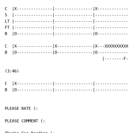
C  |X---------------|----------------|X---------------
S  |----------------|----------------|----------------
LT |----------------|----------------|----------------
FT |----------------|----------------|----------------
B  |O---------------|----------------|O---------------
C  |X---------------|X---------------|X---XXXXXXXXXXXX
B  |O---------------|O---------------|O---------------
                                         |--------F-A-
(3:46)

C  |X---------------|----------------|----------------
B  |O---------------|----------------|----------------
PLEASE RATE (:

PLEASE COMMENT (:
