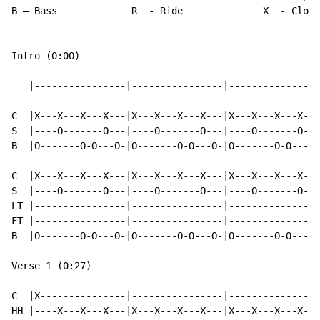
B – Bass             R  - Ride              X  - Close
Intro (0:00)

   |----------------|----------------|----------------
C  |X---X---X---X---|X---X---X---X---|X---X---X---X---
S  |----O-------O---|----O-------O---|----O-------O---
B  |O-------O-O---O-|O-------O-O---O-|O-------O-O---O-
C  |X---X---X---X---|X---X---X---X---|X---X---X---X---
S  |----O-------O---|----O-------O---|----O-------O---
LT |----------------|----------------|----------------
FT |----------------|----------------|----------------
B  |O-------O-O---O-|O-------O-O---O-|O-------O-O---O-
Verse 1 (0:27)

C  |X---------------|----------------|----------------
HH |----X---X---X---|X---X---X---X---|X---X---X---X---