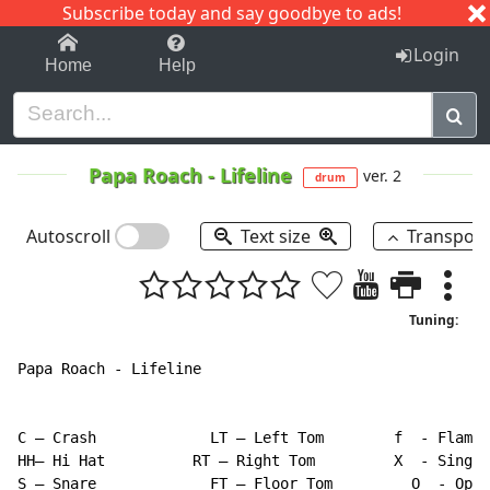
Subscribe today and say goodbye to ads!
1-9
A
B
C
D
E
F
G
H
I
J
K
Login
Home
Help
Papa Roach
-
Lifeline
ver. 2
drum
Autoscroll
Text size
Transpos
Tuning:
Papa Roach - Lifeline

C – Crash             LT – Left Tom        f  - Flam

HH– Hi Hat          RT – Right Tom         X  - Single
S – Snare             FT – Floor Tom         O  - Open