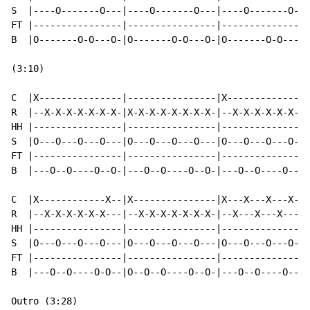
S  |----O-------O---|----O-------O---|----O-------O---
FT |----------------|----------------|----------------
B  |O-------O-O---O-|O-------O-O---O-|O-------O-O---O-
(3:10)

C  |X---------------|----------------|X---------------
R  |--X-X-X-X-X-X-X-|X-X-X-X-X-X-X-X-|--X-X-X-X-X-X-X-
HH |----------------|----------------|----------------
S  |O---O---O---O---|O---O---O---O---|O---O---O---O---
FT |----------------|----------------|----------------
B  |---O--O----O--O-|---O--O----O--O-|---O--O----O--O-
C  |X------------X--|X---------------|X---X---X---X---
R  |--X-X-X-X-X-X---|--X-X-X-X-X-X-X-|--X---X---X---X-
HH |----------------|----------------|----------------
S  |O---O---O---O---|O---O---O---O---|O---O---O---O---
FT |----------------|----------------|----------------
B  |---O--O----O-O--|O--O--O----O--O-|---O--O----O--O-
Outro (3:28)
