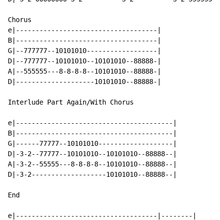
Chorus

e|------------------------------------|

B|------------------------------------|

G|--777777--10101010------------------|

D|--777777--10101010--10101010--88888-|

A|--555555---8-8-8-8--10101010--88888-|

D|--------------------10101010--88888-|

Interlude Part Again/With Chorus

e|----------------------------------------|

B|----------------------------------------|

G|------77777--10101010-------------------|

D|-3-2--77777--10101010--10101010--88888--|

A|-3-2--55555---8-8-8-8--10101010--88888--|

D|-3-2-------------------10101010--88888--|

End

e|------------------------------------|--------|
