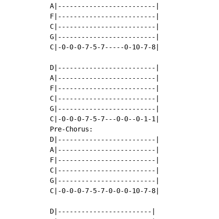
A|-------------------------|

F|-------------------------|

C|-------------------------|

G|-------------------------|

C|-0-0-0-7-5-7-----0-10-7-8|

D|-------------------------|

A|-------------------------|

F|-------------------------|

C|-------------------------|

G|-------------------------|

C|-0-0-0-7-5-7---0-0--0-1-1|

Pre-Chorus:

D|-------------------------|

A|-------------------------|

F|-------------------------|

C|-------------------------|

G|-------------------------|

C|-0-0-0-7-5-7-0-0-0-10-7-8|

D|------------------------|
