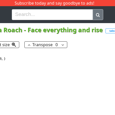
Subscribe today and say goodbye to ads!
G
H
I
J
K
L
M
N
O
P
Q
R
a Roach
-
Face everything and rise
tabs
t size
Transpose
0
.)
