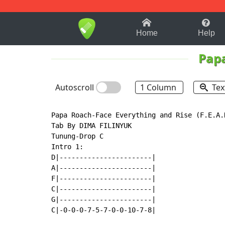
1-9
A
B
C
D
E
F
Home
Help
Pap
Autoscroll
1 Column
Tex
Papa Roach-Face Everything and Rise (F.E.A.R
Tab By DIMA FILINYUK

Tunung-Drop C

Intro 1:

D|-----------------------|

A|-----------------------|

F|-----------------------|

C|-----------------------|

G|-----------------------|

C|-0-0-0-7-5-7-0-0-10-7-8|
