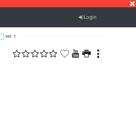
S
T
U
V
W
X
Y
Z
Login
ver. 1