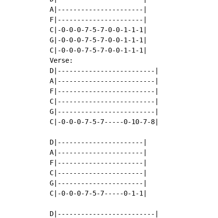
A|----------------------|

F|----------------------|

C|-0-0-0-7-5-7-0-0-1-1-1|

G|-0-0-0-7-5-7-0-0-1-1-1|

C|-0-0-0-7-5-7-0-0-1-1-1|

Verse:

D|-------------------------|

A|-------------------------|

F|-------------------------|

C|-------------------------|

G|-------------------------|

C|-0-0-0-7-5-7-----0-10-7-8|

D|----------------------|

A|----------------------|

F|----------------------|

C|----------------------|

G|----------------------|

C|-0-0-0-7-5-7-----0-1-1|

D|-------------------------|
