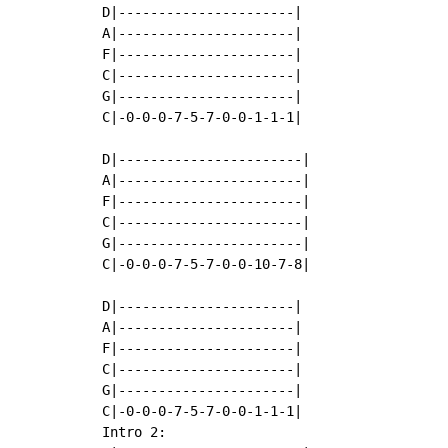
D|----------------------|

A|----------------------|

F|----------------------|

C|----------------------|

G|----------------------|

C|-0-0-0-7-5-7-0-0-1-1-1|

D|-----------------------|

A|-----------------------|

F|-----------------------|

C|-----------------------|

G|-----------------------|

C|-0-0-0-7-5-7-0-0-10-7-8|

D|----------------------|

A|----------------------|

F|----------------------|

C|----------------------|

G|----------------------|

C|-0-0-0-7-5-7-0-0-1-1-1|

Intro 2:
