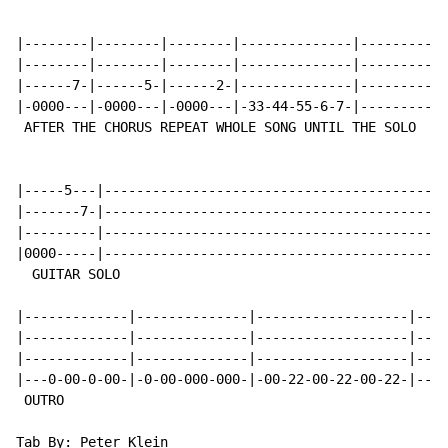
|--------|--------|--------|--------------|-----------
|--------|--------|--------|--------------|-----------
|------7-|------5-|------2-|--------------|-----------
|-0000---|-0000---|-0000---|-33-44-55-6-7-|-----------
 AFTER THE CHORUS REPEAT WHOLE SONG UNTIL THE SOLO

|-----5---|-------------------------------------------
|-------7-|-------------------------------------------
|---------|-------------------------------------------
|0000-----|-------------------------------------------
  GUITAR SOLO

|-------------|--------------|-------------------|----
|-------------|--------------|-------------------|----
|-------------|--------------|-------------------|----
|---0-00-0-00-|-0-00-000-000-|-00-22-00-22-00-22-|----
 OUTRO

Tab By: Peter Klein