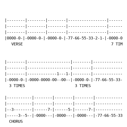
|--------|--------|--------|-----------------|--------
|--------|--------|--------|-----------------|--------
|--------|--------|--------|-----------------|--------
|0000-0-|-0000-0-|-0000-0-|-77-66-55-33-2-1-|-0000-0-|
   VERSE                                       7 TIMES

|--------|-------------------|--------|---------------
|--------|-------------------|--------|---------------
|--------|-------------1---1-|--------|---------------
|-0000-0-|-0000-0000-00--00--|-0000-0-|-77-66-55-33-2-
  3 TIMES                      3 TIMES

|-----------|--------|--------|--------|--------------
|-----------|--------|--------|--------|--------------
|--3--------|------7-|------5-|------7-|--------------
|-----3--5--|-0000---|-0000---|-0000---|-77-66-55-33-2
  CHORUS
