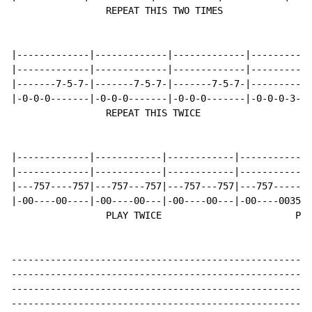
                 REPEAT THIS TWO TIMES

|-------------|-------------|-------------|-----------
|-------------|-------------|-------------|-----------
|-------7-5-7-|-------7-5-7-|-------7-5-7-|-----------
|-0-0-0-------|-0-0-0-------|-0-0-0-------|-0-0-0-3-5-
                 REPEAT THIS TWICE

|-------------|------------|------------|------------|
|-------------|------------|------------|------------|
|---757----757|---757---757|---757---757|---757------|
|-00----00----|-00----00---|-00----00---|-00----00353|
                 PLAY TWICE                        PLA
------------------------------------------------------
------------------------------------------------------
------------------------------------------------------
------------------------------------------------------