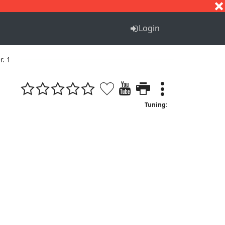
S
T
U
V
W
X
Y
Z
Login
r. 1
Tuning: