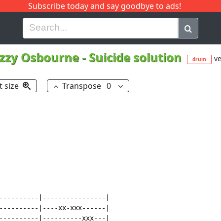
Subscribe today and say goodbye to ads!
G
H
I
J
K
L
M
N
O
P
Q
R
zzy Osbourne
-
Suicide solution
ve
drum
t size
Transpose
0