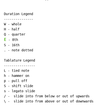
Duration Legend

---------------

W - whole

H - half

E
 - 8th

S - 16th

. - note dotted

Tablature Legend

----------------

L - tied note

h - hammer on

p - pull off

S - shift slide

s - legato slide

/ -  slide into from below or out of upwards

\ -  slide into from above or out of downwards
