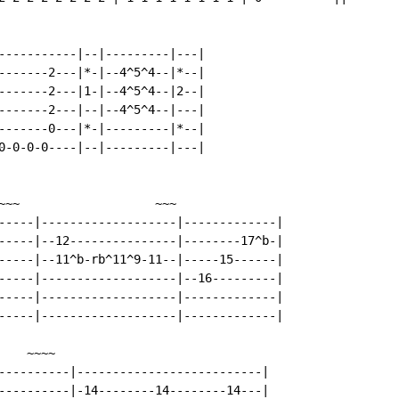
-----------|--|---------|---|

-------2---|*-|--4^5^4--|*--|

-------2---|1-|--4^5^4--|2--|

-------2---|--|--4^5^4--|---|

-------0---|*-|---------|*--|

0-0-0-0----|--|---------|---|

~~~                   ~~~

-----|-------------------|-------------|

-----|--12---------------|--------17^b-|

-----|--11^b-rb^11^9-11--|-----15------|

-----|-------------------|--16---------|

-----|-------------------|-------------|

-----|-------------------|-------------|

   ~~~~

----------|--------------------------|

----------|-14--------14--------14---|
