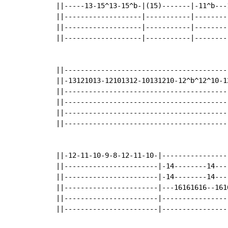
 ||-----13-15^13-15^b-|(15)-------|-11^b---
 ||-------------------|-----------|--------
 ||-------------------|-----------|--------
 ||-------------------|-----------|--------
 ||----------------------------------------
 ||-13121013-12101312-10131210-12^b^12^10-1
 ||----------------------------------------
 ||----------------------------------------
 ||----------------------------------------
 ||----------------------------------------
 ||-12-11-10-9-8-12-11-10-|----------------
 ||-----------------------|-14--------14---
 ||-----------------------|-14--------14---
 ||-----------------------|---16161616--161
 ||-----------------------|----------------
 ||-----------------------|----------------