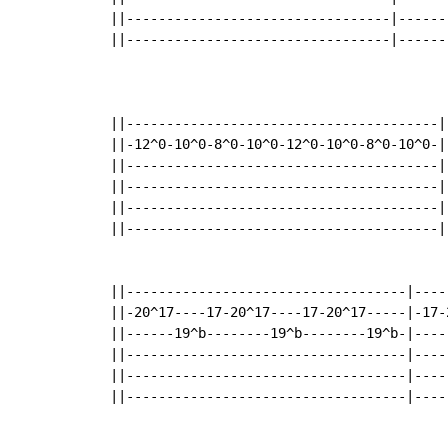
 ||---------------------------------|------
 ||---------------------------------|------
 ||---------------------------------------|
 ||-12^0-10^0-8^0-10^0-12^0-10^0-8^0-10^0-|
 ||---------------------------------------|
 ||---------------------------------------|
 ||---------------------------------------|
 ||---------------------------------------|
 ||-----------------------------------|----
 ||-20^17----17-20^17----17-20^17-----|-17-
 ||------19^b--------19^b--------19^b-|----
 ||-----------------------------------|----
 ||-----------------------------------|----
 ||-----------------------------------|----