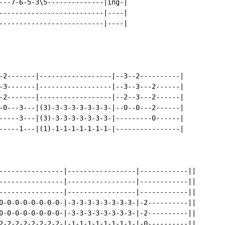
---7-6-5-3\5--------------|ing-|

--------------------------|----|

--------------------------|----|

-2-------|------------------|--3--2----------|

-3-------|------------------|--3--3---2------|

-2-------|------------------|--2--3---2------|

-0---3---|(3)-3-3-3-3-3-3-3-|--0--0---2------|

-----3---|(3)-3-3-3-3-3-3-3-|---------0------|

-----1---|(1)-1-1-1-1-1-1-1-|----------------|

----------------|-----------------|------------||

----------------|-----------------|------------||

----------------|-----------------|------------||

0-0-0-0-0-0-0-0-|-3-3-3-3-3-3-3-3-|-2----------||

0-0-0-0-0-0-0-0-|-3-3-3-3-3-3-3-3-|-2----------||

2-2-2-2-2-2-2-2-|-1-1-1-1-1-1-1-1-|-0----------||
