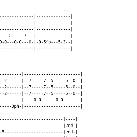
                          ~~

--------------|--------------||

--------------|--------------||

--------------|--------------||

----5-----7---|--------------||

0-0---0-0---0-|-0-5^b---5-3--||

--------------|--------------||

---------|-----------------------|

--2------|--7-----7--5-----5--0--|

--2------|--7-----7--5-----5--0--|

--2------|--7-----7--5-----5--0--|

---------|----0-0------0-0-------|

-----3ph-|-----------------------|

--------------------------|----|

--------------------------|2nd-|

-5------------------------|end-|
