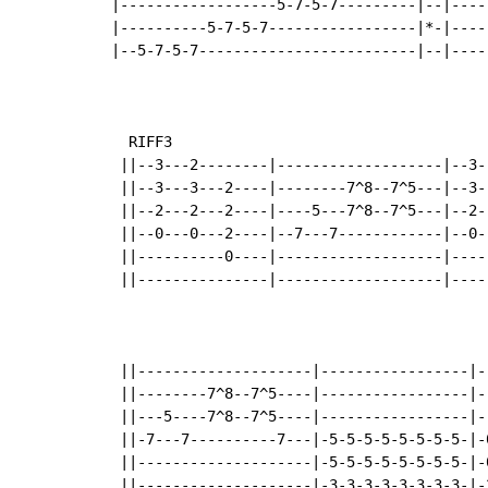
|------------------5-7-5-7---------|--|----
|----------5-7-5-7-----------------|*-|----
|--5-7-5-7-------------------------|--|----
  RIFF3

 ||--3---2--------|-------------------|--3-
 ||--3---3---2----|--------7^8--7^5---|--3-
 ||--2---2---2----|----5---7^8--7^5---|--2-
 ||--0---0---2----|--7---7------------|--0-
 ||----------0----|-------------------|----
 ||---------------|-------------------|----
 ||--------------------|-----------------|-
 ||--------7^8--7^5----|-----------------|-
 ||---5----7^8--7^5----|-----------------|-
 ||-7---7----------7---|-5-5-5-5-5-5-5-5-|-
 ||--------------------|-5-5-5-5-5-5-5-5-|-
 ||--------------------|-3-3-3-3-3-3-3-3-|-