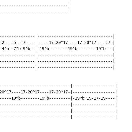
-----------------------------|

-----------------------------|

---------------|--------------------------------|

-2----5---7----|-----17-20^17----17-20^17----17-|

-4^b--7^b-9^b--|-19^b--------19^b--------19^b---|

---------------|--------------------------------|

---------------|--------------------------------|

---------------|--------------------------------|

------------------------------|------------------|

20^17----17-20^17----17-20^17-|------------------|

-----19^b--------19^b---------|-19^b^19-17-19----|

------------------------------|------------------|

------------------------------|------------------|

------------------------------|------------------|
