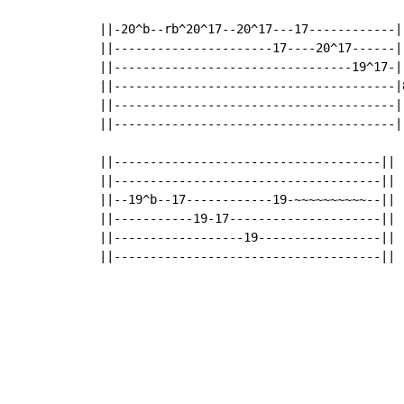
 ||-20^b--rb^20^17--20^17---17------------|-
 ||----------------------17----20^17------|-
 ||---------------------------------19^17-|-
 ||---------------------------------------|8
 ||---------------------------------------|-
 ||---------------------------------------|-
 ||-------------------------------------||

 ||-------------------------------------||

 ||--19^b--17------------19-~~~~~~~~~~--||

 ||-----------19-17---------------------||

 ||------------------19-----------------||

 ||-------------------------------------||