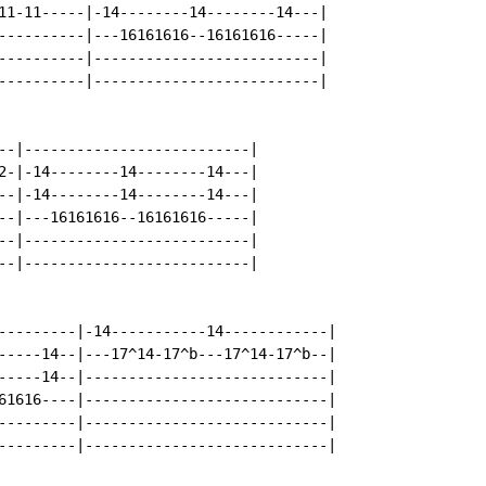
11-11-----|-14--------14--------14---|

----------|---16161616--16161616-----|

----------|--------------------------|

----------|--------------------------|

--|--------------------------|

2-|-14--------14--------14---|

--|-14--------14--------14---|

--|---16161616--16161616-----|

--|--------------------------|

--|--------------------------|

---------|-14-----------14------------|

-----14--|---17^14-17^b---17^14-17^b--|

-----14--|----------------------------|

61616----|----------------------------|

---------|----------------------------|

---------|----------------------------|
