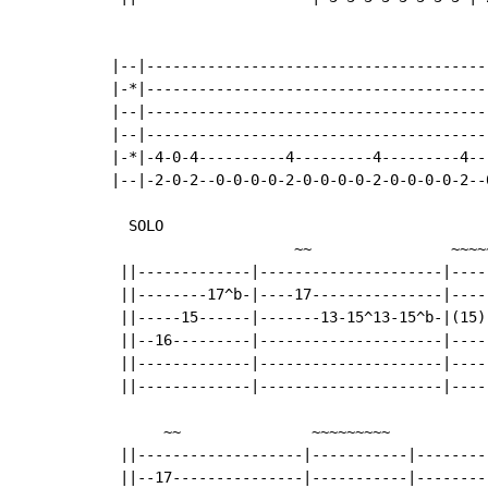
|--|---------------------------------------
|-*|---------------------------------------
|--|---------------------------------------
|--|---------------------------------------
|-*|-4-0-4----------4---------4---------4--
|--|-2-0-2--0-0-0-0-2-0-0-0-0-2-0-0-0-0-2--
  SOLO

                     ~~                ~~~~
 ||-------------|---------------------|----
 ||--------17^b-|----17---------------|----
 ||-----15------|-------13-15^13-15^b-|(15)
 ||--16---------|---------------------|----
 ||-------------|---------------------|----
 ||-------------|---------------------|----
      ~~               ~~~~~~~~~            
 ||-------------------|-----------|--------
 ||--17---------------|-----------|--------