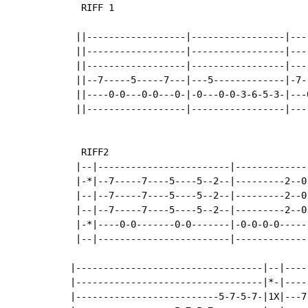
  RIFF 1

                                           
 ||------------------|-----------------|---
 ||------------------|-----------------|---
 ||------------------|-----------------|---
 ||--7-----5-----7---|---5-------------|-7-
 ||----0-0---0-0---0-|-0---0-0-3-6-5-3-|---
 ||------------------|-----------------|---
  RIFF2

 |--|------------------------|-------------
 |-*|--7-----7----5----5--2--|---------2--0
 |--|--7-----7----5----5--2--|---------2--0
 |--|--7-----7----5----5--2--|---------2--0
 |-*|----0-0-------0-0-------|-0-0-0-0-----
 |--|------------------------|-------------
|----------------------------------|--|----
|----------------------------------|*-|----
|--------------------------5-7-5-7-|1X|---7