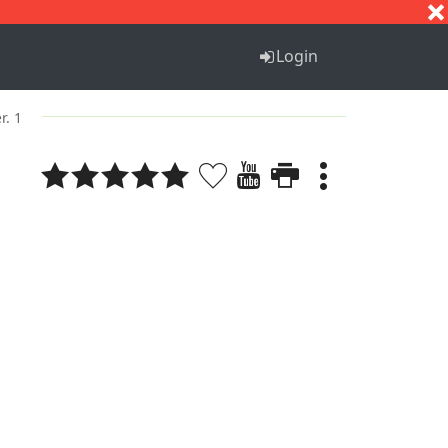
S
T
U
V
W
X
Y
Z
Login
r. 1