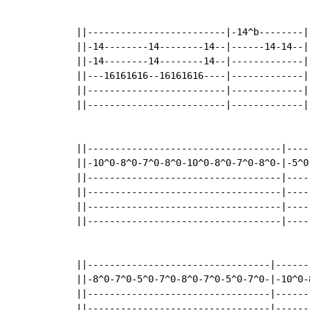
 ||-------------------------|-14^b--------|
 ||-14--------14--------14--|------14-14--|
 ||-14--------14--------14--|-------------|
 ||---16161616--16161616----|-------------|
 ||-------------------------|-------------|
 ||-------------------------|-------------|
 ||-----------------------------------|----
 ||-10^0-8^0-7^0-8^0-10^0-8^0-7^0-8^0-|-5^0
 ||-----------------------------------|----
 ||-----------------------------------|----
 ||-----------------------------------|----
 ||-----------------------------------|----
 ||---------------------------------|------
 ||-8^0-7^0-5^0-7^0-8^0-7^0-5^0-7^0-|-10^0-
 ||---------------------------------|------
 ||---------------------------------|------