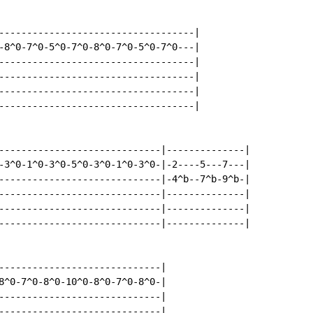
-----------------------------------|

-8^0-7^0-5^0-7^0-8^0-7^0-5^0-7^0---|

-----------------------------------|

-----------------------------------|

-----------------------------------|

-----------------------------------|

-----------------------------|--------------|

-3^0-1^0-3^0-5^0-3^0-1^0-3^0-|-2----5---7---|

-----------------------------|-4^b--7^b-9^b-|

-----------------------------|--------------|

-----------------------------|--------------|

-----------------------------|--------------|

-----------------------------|

8^0-7^0-8^0-10^0-8^0-7^0-8^0-|

-----------------------------|

-----------------------------|
