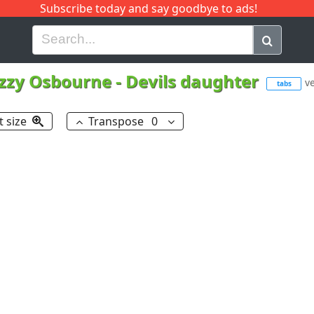
Subscribe today and say goodbye to ads!
G
H
I
J
K
L
M
N
O
P
Q
R
zzy Osbourne
-
Devils daughter
ve
tabs
t size
Transpose
0