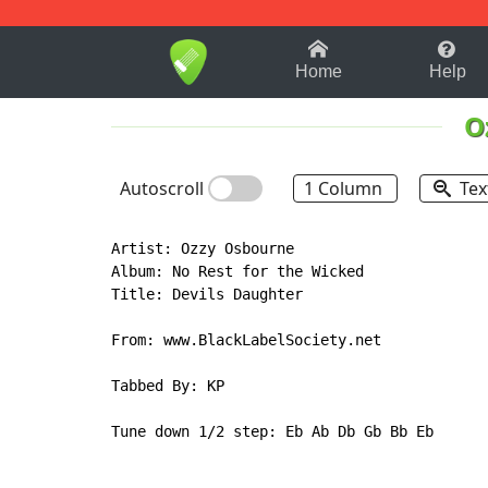
1-9
A
B
C
D
E
F
Home
Help
O
Autoscroll
1 Column
Tex
Artist: Ozzy Osbourne

Album: No Rest for the Wicked

Title: Devils Daughter

From: www.BlackLabelSociety.net

Tabbed By: KP

Tune down 1/2 step: Eb Ab Db Gb Bb Eb
