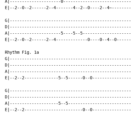
A|---------------------0----------------------------|

E|--2--0--2------2--4-------4--2--0----2--4~--------|

G|--------------------------------------------------|

D|--------------------------------------------------|

A|---------------------5----5--5--------------------|

E|--2--0--2------2--4-------------0----0--4--0------|

Rhythm Fig. 1a

G|--------------------------------------------------|

D|--------------------------------------------------|

A|--------------------------------------------------|

E|--2--2--------------5--5------0--0----------------|

G|--------------------------------------------------|

D|--------------------------------------------------|

A|--------------------5--5--------------------------| 
E|--2--2------------------------0--0----------------| 