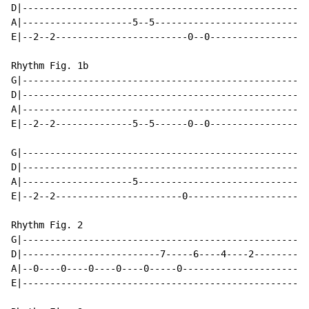
D|--------------------------------------------------|

A|--------------------5--5--------------------------|

E|--2--2------------------------0--0----------------|

Rhythm Fig. 1b

G|--------------------------------------------------|

D|--------------------------------------------------|

A|--------------------------------------------------|

E|--2--2--------------5--5------0--0----------------|

G|--------------------------------------------------|

D|--------------------------------------------------|

A|--------------------5-----------------------------|

E|--2--2-----------------------0--------------------|

Rhythm Fig. 2

G|--------------------------------------------------|

D|-------------------------7-----6----4----2--------|

A|--0----0----0----0----0-----0---------------------|1
E|--------------------------------------------------|
