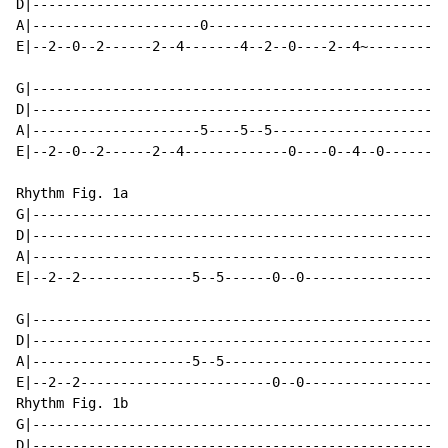
D|--------------------------------------------------|

A|---------------------0----------------------------|

E|--2--0--2------2--4-------4--2--0----2--4~--------|

G|--------------------------------------------------|

D|--------------------------------------------------|

A|---------------------5----5--5--------------------|

E|--2--0--2------2--4-------------0----0--4--0------|

Rhythm Fig. 1a

G|--------------------------------------------------|

D|--------------------------------------------------|

A|--------------------------------------------------|

E|--2--2--------------5--5------0--0----------------|

G|--------------------------------------------------|

D|--------------------------------------------------|

A|--------------------5--5--------------------------|

E|--2--2------------------------0--0----------------|

Rhythm Fig. 1b

G|--------------------------------------------------|

D|--------------------------------------------------|
