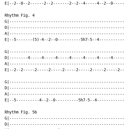
E|--2--0--2------2--2-------2--2--4-----4--2--0-----|

Rhythm Fig. 4

G|--------------------------------------------------|

D|--------------------------------------------------|

A|--------------------------------------------------|

E|--5-------(5)-4--2--0----------5h7-5--4-----------|

G|--------------------------------------------------|

D|--------4-----4-----4-----4-----4-----4-----4-----|

A|--------------------------------------------------|

E|--2--2-----2-----2-----2-----2-----2-----2-----2--|

G|--------------------------------------------------|

D|--------------------------------------------------|

A|--------------------------------------------------|

E|--5----------4--2--0----------5h7-5--4------------|

Rhythm Fig. 5b

G|--------------------------------------------------|

D|--------------------------------------------------|
