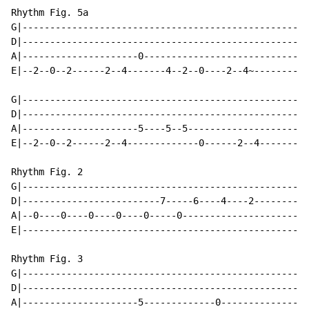
Rhythm Fig. 5a

G|--------------------------------------------------|

D|--------------------------------------------------|

A|---------------------0----------------------------|

E|--2--0--2------2--4-------4--2--0----2--4~--------|

G|--------------------------------------------------|

D|--------------------------------------------------|

A|---------------------5----5--5--------------------|

E|--2--0--2------2--4-------------0------2--4-------|

Rhythm Fig. 2

G|--------------------------------------------------|

D|-------------------------7-----6----4----2--------|

A|--0----0----0----0----0-----0---------------------|1
E|--------------------------------------------------|

Rhythm Fig. 3

G|--------------------------------------------------|

D|--------------------------------------------------|

A|---------------------5-------------0--------------|2