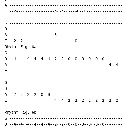
A|--------------------------------------------------|

E|--2--2--------------5--5------0--0----------------|

G|--------------------------------------------------|

D|--------------------------------------------------|

A|--------------------5-----------------------------|

E|--2--2-----------------------0--------------------|

Rhythm Fig. 6a

G|--------------------------------------------------|

D|--4--4--4--4--4--4--2--2--0--0--0--0--0--0--------|

A|--------------------------------------------4--4--|

E|--------------------------------------------------|

G|--------------------------------------------------|

D|--------------------------------------------------|

A|--2--2--2--2--0--0--------------------------------|

E|--------------------4--4--2--2--2--2--2--2--2--2--|

Rhythm Fig. 6b

G|--------------------------------------------------|

D|--4--4--4--4--4--4--2--2--0--0--0--0--0--0--------|
