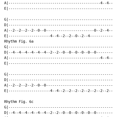
A|--------------------------------------------4--4--|

E|--------------------------------------------------|

G|--------------------------------------------------|

D|--------------------------------------------------|

A|--2--2--2--2--0--0-----------------------0--2--4--|

E|--------------------4--4--2--2--0--2--4-----------|

Rhythm Fig. 6a

G|--------------------------------------------------|

D|--4--4--4--4--4--4--2--2--0--0--0--0--0--0--------|

A|--------------------------------------------4--4--|

E|--------------------------------------------------|

G|--------------------------------------------------|

D|--------------------------------------------------|

A|--2--2--2--2--0--0--------------------------------|

E|--------------------4--4--2--2--2--2--2--2--2--2--|

Rhythm Fig. 6c

G|--------------------------------------------------|

D|--4--4--4--4--4--4--2--2--0--0--0--0--0--0--------|
