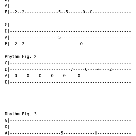
A|--------------------------------------------------|

E|--2--2--------------5--5------0--0----------------|

G|--------------------------------------------------|

D|--------------------------------------------------|

A|--------------------5-----------------------------|

E|--2--2-----------------------0--------------------|

Rhythm Fig. 2

G|--------------------------------------------------|

D|-------------------------7-----6----4----2--------|

A|--0----0----0----0----0-----0---------------------|1
E|--------------------------------------------------|

Rhythm Fig. 3

G|--------------------------------------------------|

D|--------------------------------------------------|

A|---------------------5-------------0--------------|2