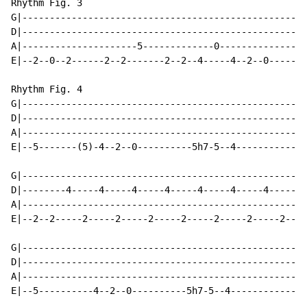
Rhythm Fig. 3

G|--------------------------------------------------|

D|--------------------------------------------------|

A|---------------------5-------------0--------------|2
E|--2--0--2------2--2-------2--2--4-----4--2--0-----|

Rhythm Fig. 4

G|--------------------------------------------------|

D|--------------------------------------------------|

A|--------------------------------------------------|

E|--5-------(5)-4--2--0----------5h7-5--4-----------|

G|--------------------------------------------------|

D|--------4-----4-----4-----4-----4-----4-----4-----|

A|--------------------------------------------------|

E|--2--2-----2-----2-----2-----2-----2-----2-----2--|

G|--------------------------------------------------|

D|--------------------------------------------------|

A|--------------------------------------------------|

E|--5----------4--2--0----------5h7-5--4------------|
