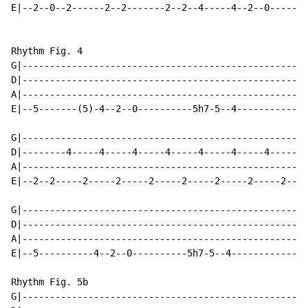
E|--2--0--2------2--2-------2--2--4-----4--2--0-----|

Rhythm Fig. 4

G|--------------------------------------------------|

D|--------------------------------------------------|

A|--------------------------------------------------|

E|--5-------(5)-4--2--0----------5h7-5--4-----------|

G|--------------------------------------------------|

D|--------4-----4-----4-----4-----4-----4-----4-----|

A|--------------------------------------------------|

E|--2--2-----2-----2-----2-----2-----2-----2-----2--|

G|--------------------------------------------------|

D|--------------------------------------------------|

A|--------------------------------------------------|

E|--5----------4--2--0----------5h7-5--4------------|

Rhythm Fig. 5b

G|--------------------------------------------------|
