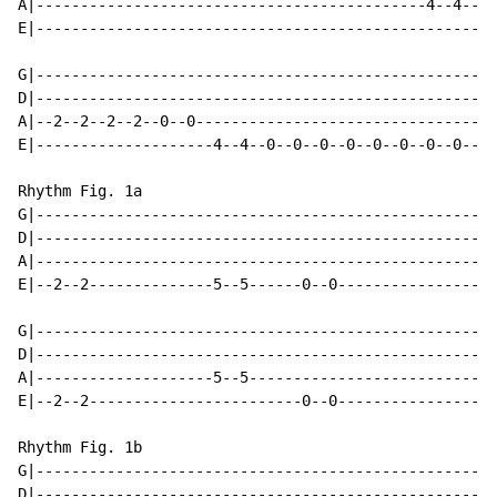
A|--------------------------------------------4--4--|

E|--------------------------------------------------|

G|--------------------------------------------------|

D|--------------------------------------------------|

A|--2--2--2--2--0--0--------------------------------|

E|--------------------4--4--0--0--0--0--0--0--0--0--|

Rhythm Fig. 1a

G|--------------------------------------------------|

D|--------------------------------------------------|

A|--------------------------------------------------|

E|--2--2--------------5--5------0--0----------------|

G|--------------------------------------------------|

D|--------------------------------------------------|

A|--------------------5--5--------------------------|

E|--2--2------------------------0--0----------------|

Rhythm Fig. 1b

G|--------------------------------------------------|

D|--------------------------------------------------|
