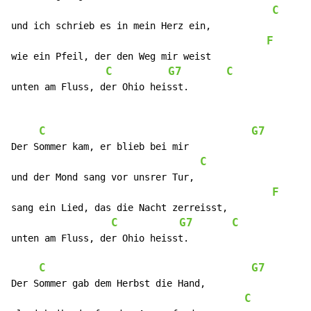
C
und ich schrieb es in mein Herz ein,

F
wie ein Pfeil, der den Weg mir weist

C
G7
C
unten am Fluss, der Ohio heisst.

C
G7
Der Sommer kam, er blieb bei mir

C
und der Mond sang vor unsrer Tur,

F
sang ein Lied, das die Nacht zerreisst,

C
G7
C
unten am Fluss, der Ohio heisst.

C
G7
Der Sommer gab dem Herbst die Hand,

C