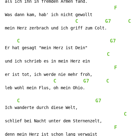
als ich ihn in fremden Armen fand.

F
Was dann kam, hab' ich nicht gewollt

C
G7
C
mein Herz zerbrach und ich griff zum Colt.

C
G7
Er hat gesagt "mein Herz ist Dein"

C
und ich schrieb es in mein Herz ein

F
er ist tot, ich werde nie mehr froh,

C
G7
C
leb wohl mein Flus, oh mein Ohio.

C
G7
Ich wanderte durch diese Welt,

C
schlief bei Nacht unter dem Sternenzelt,

F
denn mein Herz ist schon lang verwaist
