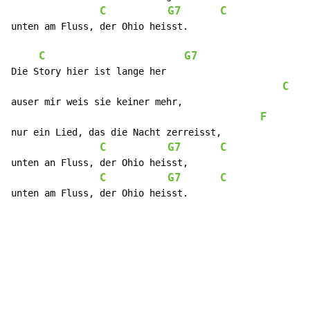
C
G7
C
unten am Fluss, der Ohio heisst.

C
G7
Die Story hier ist lange her

C
auser mir weis sie keiner mehr,

F
nur ein Lied, das die Nacht zerreisst,

C
G7
C
unten an Fluss, der Ohio heisst,

C
G7
C
unten am Fluss, der Ohio heisst.