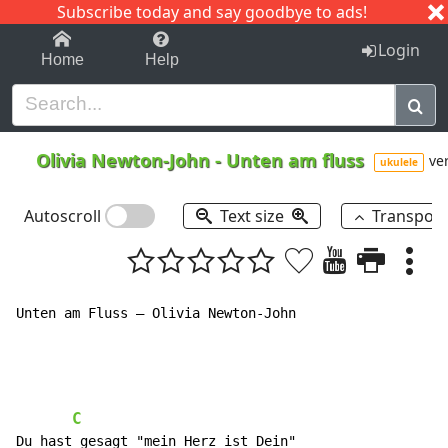
Subscribe today and say goodbye to ads!
1-9
A
B
C
D
E
F
G
H
I
J
K
Login
Home
Help
Olivia Newton-John
-
Unten am fluss
ver
ukulele
Autoscroll
Text size
Transpos
Unten am Fluss – Olivia Newton-John

C
Du hast gesagt "mein Herz ist Dein"
