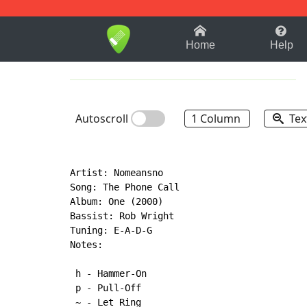
1-9
A
B
C
D
E
F
Home
Help
Autoscroll
1 Column
Tex
Artist: Nomeansno

Song: The Phone Call

Album: One (2000)

Bassist: Rob Wright

Tuning: E-A-D-G

Notes:

 h 
-
 Hammer-On

 p 
-
 Pull-Off

~
-
 Let Ring
