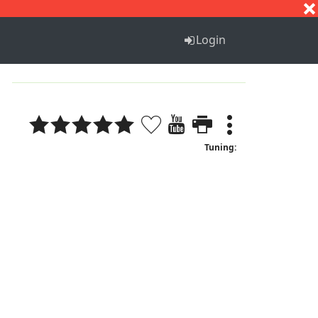
S
T
U
V
W
X
Y
Z
Login
Tuning: