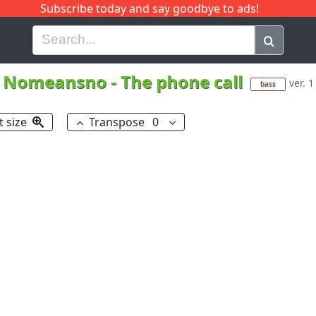
Subscribe today and say goodbye to ads!
G
H
I
J
K
L
M
N
O
P
Q
R
Nomeansno
-
The phone call
ver. 1
bass
t size
Transpose
0