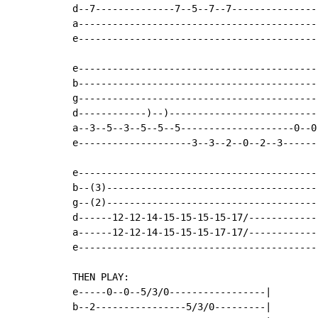
d--7--------------7--5--7--7---------------
a------------------------------------------
e------------------------------------------
e------------------------------------------
b------------------------------------------
g------------------------------------------
d------------)--)--------------------------
a--3--5--3--5--5--5--------------------0--0
e--------------------3--3--2--0--2--3------
e------------------------------------------
b--(3)-------------------------------------
g--(2)-------------------------------------
d------12-12-14-15-15-15-15-17/------------
a------12-12-14-15-15-15-17-17/------------
e------------------------------------------
THEN PLAY:

e-----0--0--5/3/0-----------------|

b--2----------------5/3/0---------|
