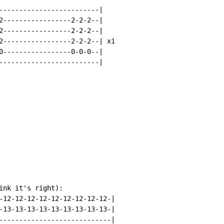
-------------------------|

2-----------------2-2-2--|

2-----------------2-2-2--|

2-----------------2-2-2--| x1

0-----------------0-0-0--|

-------------------------|

ink it's right):

-12-12-12-12-12-12-12-12-12-|

-13-13-13-13-13-13-13-13-13-|

----------------------------|
