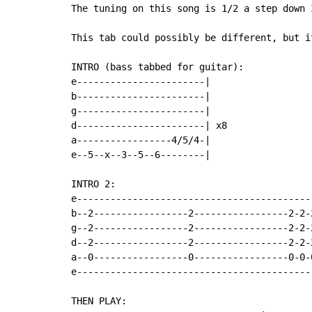
The tuning on this song is 1/2 a step down 
This tab could possibly be different, but i
INTRO (bass tabbed for guitar):

e-----------------------|

b-----------------------|

g-----------------------|

d-----------------------| x8

a-----------------4/5/4-|

e--5--x--3--5--6--------|

INTRO 2:

e------------------------------------------
b--2-----------------2-----------------2-2-
g--2-----------------2-----------------2-2-
d--2-----------------2-----------------2-2-
a--0-----------------0-----------------0-0-
e------------------------------------------
THEN PLAY:
