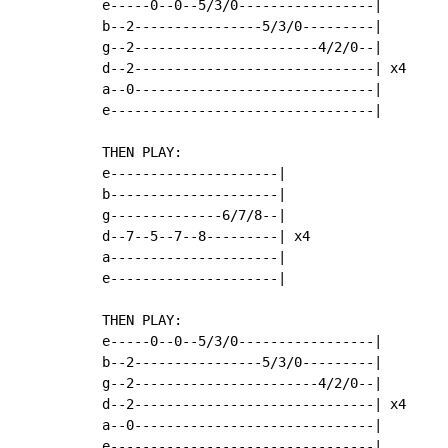
e-----0--0--5/3/0-----------------|

b--2----------------5/3/0---------|

g--2-----------------------4/2/0--|

d--2------------------------------| x4

a--0------------------------------|

e---------------------------------|

THEN PLAY:

e---------------------|

b---------------------|

g--------------6/7/8--|

d--7--5--7--8---------| x4

a---------------------|

e---------------------|

THEN PLAY:

e-----0--0--5/3/0-----------------|

b--2----------------5/3/0---------|

g--2-----------------------4/2/0--|

d--2------------------------------| x4

a--0------------------------------|

e---------------------------------|
