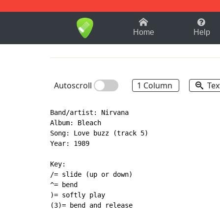
1-9
A
B
C
D
E
F
Home
Help
Autoscroll
1 Column
Tex
Band/artist: Nirvana

Album: Bleach

Song: Love buzz (track 5)

Year: 1989

Key:

/= slide (up or down)

^= bend

)= softly play

(3)= bend and release
