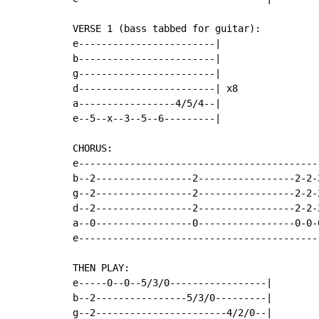
VERSE 1 (bass tabbed for guitar):

e------------------------|

b------------------------|

g------------------------|

d------------------------| x8

a-----------------4/5/4--|

e--5--x--3--5--6---------|

CHORUS:

e------------------------------------------
b--2-----------------2-----------------2-2-
g--2-----------------2-----------------2-2-
d--2-----------------2-----------------2-2-
a--0-----------------0-----------------0-0-
e------------------------------------------
THEN PLAY:

e-----0--0--5/3/0-----------------|

b--2----------------5/3/0---------|

g--2-----------------------4/2/0--|
