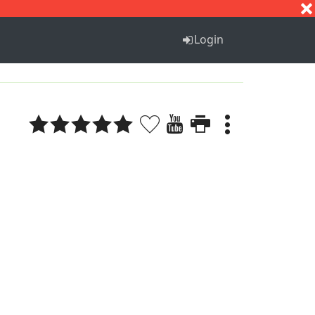
S
T
U
V
W
X
Y
Z
Login