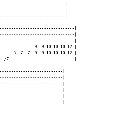
----------------------------|

----------------------------|

----------------------------|

--------------------------------|

--------------------------------|

--------------------------------|

---------------9--9-10-10-10-12-|

------5--7--7--9--9-10-10-10-12-|

--/7----------------------------|

---------------------------|

---------------------------|

---------------------------|

---------------------------|

---------------------------|

---------------------------|
