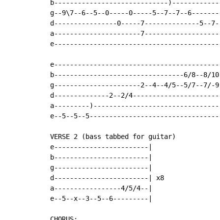
b-----------------------------)------------
g--9\7--6--5--0-----0-----5--7--7--6-------
d----------------0-----7--------------5--7-
a----------------------7-------------------
e------------------------------------------
e------------------------------------------
b---------------------------------6/8--8/10
g----------------------2--4--4/5--5/7--7/-9
d--------------2--2/4----------------------
a---------)--------------------------------
e--5--5--5---------------------------------
VERSE 2 (bass tabbed for guitar)

e------------------------|

b------------------------|

g------------------------|

d------------------------| x8

a-----------------4/5/4--|

e--5--x--3--5--6---------|

CHORUS:
