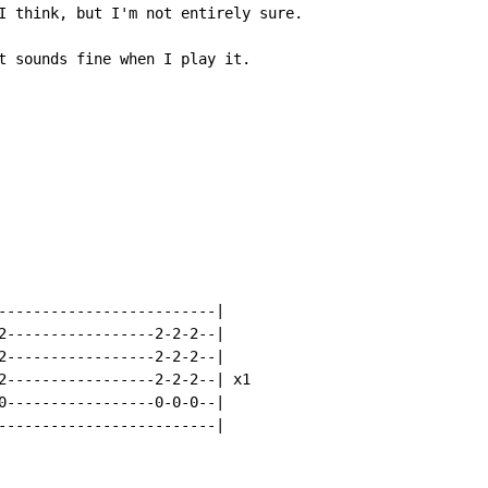
I think, but I'm not entirely sure.

t sounds fine when I play it.

-------------------------|

2-----------------2-2-2--|

2-----------------2-2-2--|

2-----------------2-2-2--| x1

0-----------------0-0-0--|

-------------------------|
