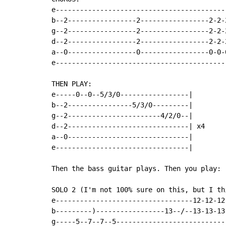
e------------------------------------------
b--2-----------------2-----------------2-2-
g--2-----------------2-----------------2-2-
d--2-----------------2-----------------2-2-
a--0-----------------0-----------------0-0-
e------------------------------------------
THEN PLAY:

e-----0--0--5/3/0-----------------|

b--2----------------5/3/0---------|

g--2-----------------------4/2/0--|

d--2------------------------------| x4

a--0------------------------------|

e---------------------------------|

Then the bass guitar plays. Then you play:

SOLO 2 (I'm not 100% sure on this, but I th
e----------------------------------12-12-12
b---------)-----------------13--/--13-13-13
g-----5--7--7--5---------------------------