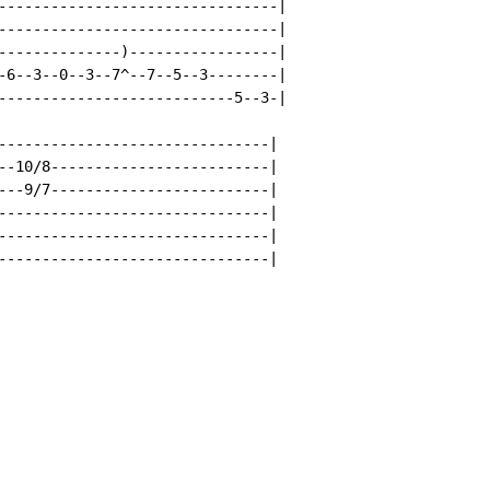
--------------------------------|

--------------------------------|

--------------)-----------------|

-6--3--0--3--7^--7--5--3--------|

---------------------------5--3-|

-------------------------------|

--10/8-------------------------|

---9/7-------------------------|

-------------------------------|

-------------------------------|

-------------------------------|
