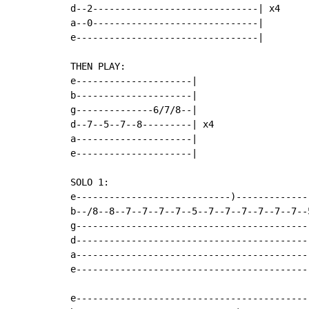
d--2------------------------------| x4

a--0------------------------------|

e---------------------------------|

THEN PLAY:

e---------------------|

b---------------------|

g--------------6/7/8--|

d--7--5--7--8---------| x4

a---------------------|

e---------------------|

SOLO 1:

e----------------------------)-------------
b--/8--8--7--7--7--7--5--7--7--7--7--7--7--
g------------------------------------------
d------------------------------------------
a------------------------------------------
e------------------------------------------
e------------------------------------------