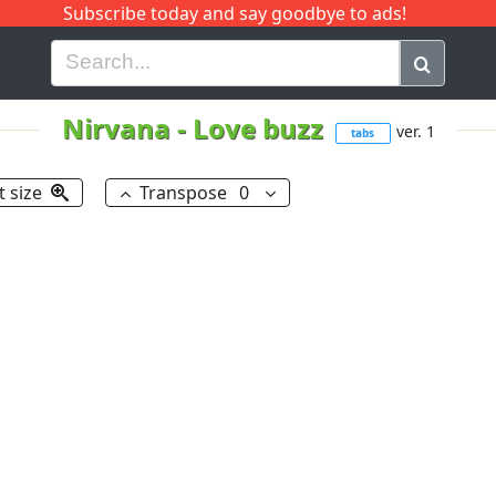
Subscribe today and say goodbye to ads!
G
H
I
J
K
L
M
N
O
P
Q
R
Nirvana
-
Love buzz
ver. 1
tabs
t size
Transpose
0