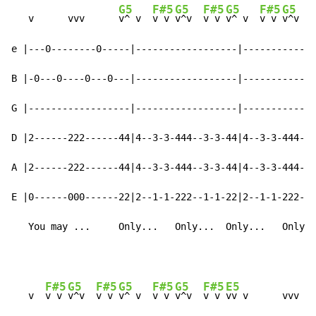
G5
F#5
G5
F#5
G5
F#5
G5
   v      vvv      
v^ v  
v v 
v^v  
v v 
v^ v  
v v 
v^v  
v
e |---0--------0-----|------------------|-------------
B |-0---0----0---0---|------------------|-------------
G |------------------|------------------|-------------
D |2------222------44|4--3-3-444--3-3-44|4--3-3-444--3
A |2------222------44|4--3-3-444--3-3-44|4--3-3-444--3
E |0------000------22|2--1-1-222--1-1-22|2--1-1-222--1
   You may ...     Only...   Only...  Only...   Only..
F#5
G5
F#5
G5
F#5
G5
F#5
E5
   v  
v v 
v^v  
v v 
v^ v  
v v 
v^v  
v v 
vv v      vvv   