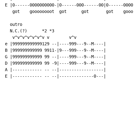
E |0------0000000000-|0------000------00|0------000000
   got    goooooooot  got      got       got    gooooo
  outro

  N.C.(?)      *2 *3

   v^v^v^v^v^v^v v        v^v

e |999999999999129 --|----999---9--M----|

B |999999999999 9911-|9---999---9--M----|

G |999999999999 99 --|----999---9--M----|

D |999999999999 99 -9|----999---9--M----|

A |------------ -- --|------------------|

E |------------ -- --|--------------0---|