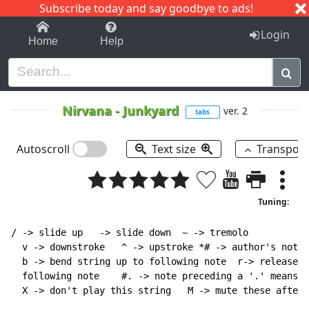
Subscribe today and say goodbye to ads!
1-9
A
B
C
D
E
F
G
H
I
J
K
Login
Home
Help
Nirvana
-
Junkyard
ver. 2
tabs
Autoscroll
Text size
Transpos
Tuning:
/ -> slide up   -> slide down  
~
 -> tremolo

  v -> downstroke   ^ -> upstroke *# -> author's note

  b -> bend string up to following note  r-> release b
  following note    #. -> note preceding a '.' means s
  X -> don't play this string   M -> mute these after 