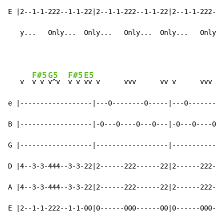
E |2--1-1-222--1-1-22|2--1-1-222--1-1-22|2--1-1-222--1
   y...   Only...  Only...   Only...  Only...   Only..
F#5
G5
F#5
E5
   v  
v v 
v^v  
v v 
vv v      vvv      vv v      vvv

e |------------------|---0--------0-----|---0--------0
B |------------------|-0---0----0---0---|-0---0----0--
G |------------------|------------------|-------------
D |4--3-3-444--3-3-22|2------222------22|2------222---
A |4--3-3-444--3-3-22|2------222------22|2------222---
E |2--1-1-222--1-1-00|0------000------00|0------000---