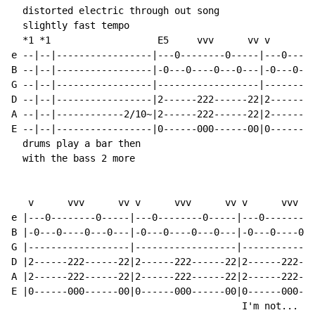
  distorted electric through out song

  slightly fast tempo

  *1 *1                   E5     vvv      vv v      vv
e --|--|-----------------|---0--------0-----|---0-----
B --|--|-----------------|-0---0----0---0---|-0---0---
G --|--|-----------------|------------------|---------
D --|--|-----------------|2------222------22|2------22
A --|--|------------2/10~|2------222------22|2------22
E --|--|-----------------|0------000------00|0------00
  drums play a bar then

  with the bass 2 more

   v      vvv      vv v      vvv      vv v      vvv   
e |---0--------0-----|---0--------0-----|---0--------0
B |-0---0----0---0---|-0---0----0---0---|-0---0----0--
G |------------------|------------------|-------------
D |2------222------22|2------222------22|2------222---
A |2------222------22|2------222------22|2------222---
E |0------000------00|0------000------00|0------000---
                                         I'm not...
