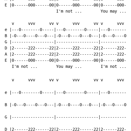
E |0------000------00|0------000------00|0------000---
                      I'm not ...        You may ...

   v      vvv      vv v      vvv      vv v      vvv   
e |---0--------0-----|---0--------0-----|---0--------0
B |-0---0----0---0---|-0---0----0---0---|-0---0----0--
G |------------------|------------------|-------------
D |2------222------22|2------222------22|2------222---
A |2------222------22|2------222------22|2------222---
E |0------000------00|0------000------00|0------000---
   v      vvv      vv v      vvv      vv v      vvv   
e |---0--------0-----|---0--------0-----|---0--------0
B |-0---0----0---0---|-0---0----0---0---|-0---0----0--
G |------------------|------------------|-------------
D |2------222------22|2------222------22|2------222---