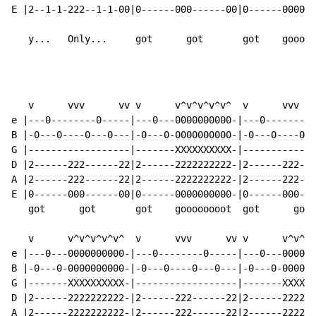
E |2--1-1-222--1-1-00|0------000------00|0------000000
   y...   Only...     got      got       got    gooooo
   v      vvv      vv v      v^v^v^v^v^  v      vvv   
e |---0--------0-----|---0---0000000000-|---0--------0
B |-0---0----0---0---|-0---0-0000000000-|-0---0----0--
G |------------------|-------XXXXXXXXXX-|-------------
D |2------222------22|2------2222222222-|2------222---
A |2------222------22|2------2222222222-|2------222---
E |0------000------00|0------0000000000-|0------000---
   got      got       got    goooooooot  got      got

   v      v^v^v^v^v^  v      vvv      vv v      v^v^v^
e |---0---0000000000-|---0--------0-----|---0---000000
B |-0---0-0000000000-|-0---0----0---0---|-0---0-000000
G |-------XXXXXXXXXX-|------------------|-------XXXXXX
D |2------2222222222-|2------222------22|2------222222
A |2------2222222222-|2------222------22|2------222222