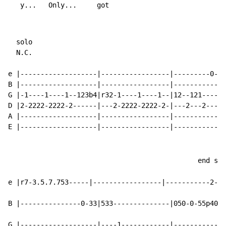
   y...   Only...     got
  solo

N.C.
e |-------------------|-----------------|---------0-53
B |-------------------|-----------------|-------------
G |-1----1----1--123b4|r32-1----1----1--|12--121------
D |2-2222-2222-2------|---2-2222-2222-2-|---2---2-----
A |-------------------|-----------------|-------------
E |-------------------|-----------------|-------------
                                               end sol
e |r7-3.5.7.753-----|-----------------|-----------2-0~
B |---------------0-33|533--------------|050-0-55p40-0
G |-------------------|----1------------|-------------