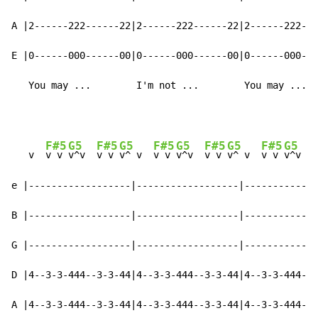
A |2------222------22|2------222------22|2------222---
E |0------000------00|0------000------00|0------000---
   You may ...        I'm not ...        You may ...  
F#5
G5
F#5
G5
F#5
G5
F#5
G5
F#5
G5
   v  
v v 
v^v  
v v 
v^ v  
v v 
v^v  
v v 
v^ v  
v v 
v^v  
v
e |------------------|------------------|-------------
B |------------------|------------------|-------------
G |------------------|------------------|-------------
D |4--3-3-444--3-3-44|4--3-3-444--3-3-44|4--3-3-444--3
A |4--3-3-444--3-3-44|4--3-3-444--3-3-44|4--3-3-444--4