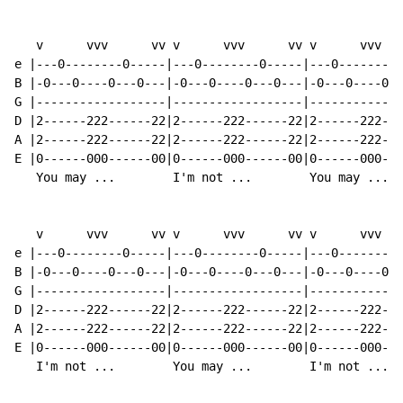
   v      vvv      vv v      vvv      vv v      vvv   
e |---0--------0-----|---0--------0-----|---0--------0
B |-0---0----0---0---|-0---0----0---0---|-0---0----0--
G |------------------|------------------|-------------
D |2------222------22|2------222------22|2------222---
A |2------222------22|2------222------22|2------222---
E |0------000------00|0------000------00|0------000---
   You may ...        I'm not ...        You may ...

   v      vvv      vv v      vvv      vv v      vvv   
e |---0--------0-----|---0--------0-----|---0--------0
B |-0---0----0---0---|-0---0----0---0---|-0---0----0--
G |------------------|------------------|-------------
D |2------222------22|2------222------22|2------222---
A |2------222------22|2------222------22|2------222---
E |0------000------00|0------000------00|0------000---
   I'm not ...        You may ...        I'm not ...
