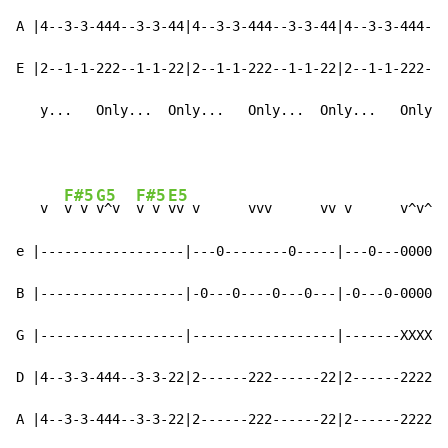
A |4--3-3-444--3-3-44|4--3-3-444--3-3-44|4--3-3-444--3
E |2--1-1-222--1-1-22|2--1-1-222--1-1-22|2--1-1-222--1
   y...   Only...  Only...   Only...  Only...   Only..
F#5
G5
F#5
E5
   v  
v v 
v^v  
v v 
vv v      vvv      vv v      v^v^v^
e |------------------|---0--------0-----|---0---000000
B |------------------|-0---0----0---0---|-0---0-000000
G |------------------|------------------|-------XXXXXX
D |4--3-3-444--3-3-22|2------222------22|2------222222
A |4--3-3-444--3-3-22|2------222------22|2------222222