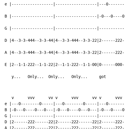
e |------------------|------------------|---0--------0
B |------------------|------------------|-0---0----0--
G |------------------|------------------|-------------
D |4--3-3-444--3-3-44|4--3-3-444--3-3-22|2------222---
A |4--3-3-444--3-3-44|4--3-3-444--3-3-22|2------222---
E |2--1-1-222--1-1-22|2--1-1-222--1-1-00|0------000---
   y...   Only...  Only...   Only...     got
   v      vvv      vv v      vvv      vv v      vvv   
e |---0--------0-----|---0--------0-----|---0--------0
B |-0---0----0---0---|-0---0----0---0---|-0---0----0--
G |------------------|------------------|-------------
D |2------222------22|2------222------22|2------222---
A |2------222------22|2------222------22|2------222---