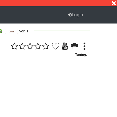
S
T
U
V
W
X
Y
Z
Login
ge
ver. 1
bass
Tuning: