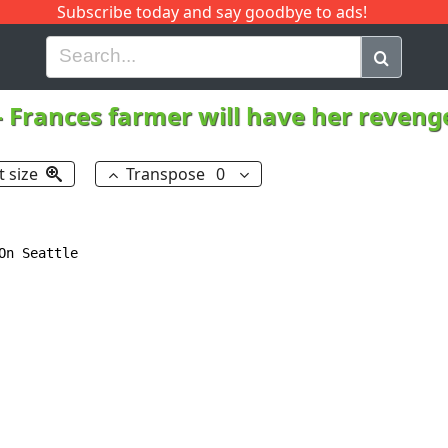
Subscribe today and say goodbye to ads!
G
H
I
J
K
L
M
N
O
P
Q
R
-
Frances farmer will have her reven
t size
Transpose
0
n Seattle
