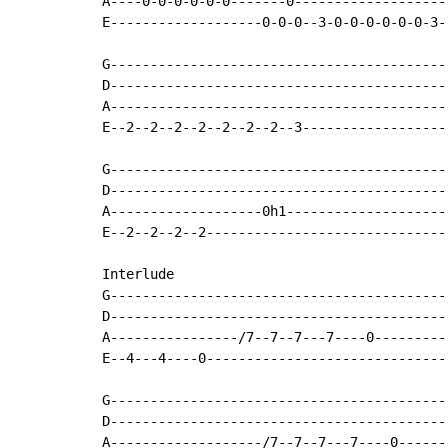
A----0-0-0-0-0-0-------0--------------------
E-------------------0-0-0--3-0-0-0-0-0-0-3--
G-------------------------------------------
D-------------------------------------------
A-------------------------------------------
E--2--2--2--2--2--2--2--3-------------------
G-------------------------------------------
D-------------------------------------------
A-------------------0h1---------------------
E--2--2--2--2-------------------------------
Interlude

G-------------------------------------------
D-------------------------------------------
A----------------/7--7--7---7----0----------
E--4---4----0-------------------------------
G-------------------------------------------
D-------------------------------------------
A-------------------/7--7--7---7----0-------