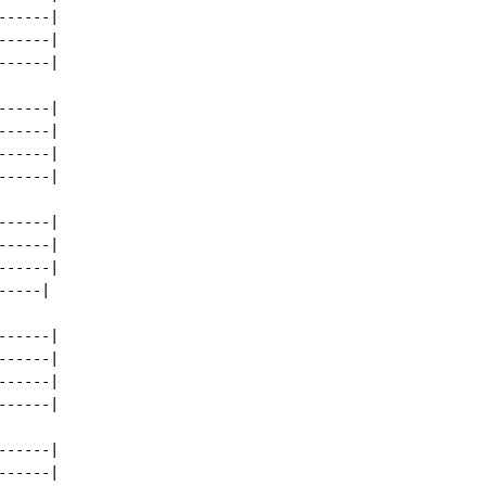
-----|

-----|

-----|

-----|

-----|

-----|

-----|

-----|

-----|

-----|

----|

-----|

-----|

-----|

-----|

-----|

-----|
