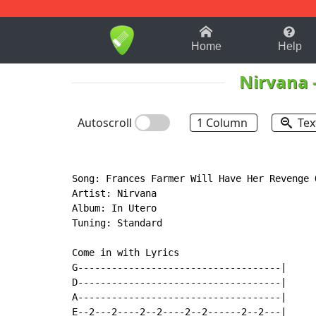
1-9
A
B
C
D
E
F
Home
Help
Nirvana
Autoscroll
1 Column
Tex
Song: Frances Farmer Will Have Her Revenge O
Artist: Nirvana

Album: In Utero

Tuning: Standard

Come in with Lyrics

G------------------------------------|

D------------------------------------|

A------------------------------------|

E--2---2----2--2----2--2------2--2---|
