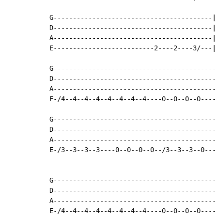
G-----------------------------------------|

D-----------------------------------------|

A-----------------------------------------|

E--------------------------2----2----3/---|

G-------------------------------------------
D-------------------------------------------
A-------------------------------------------
E-/4--4--4--4--4--4--4--4----0--0--0--0-----
G-------------------------------------------
D-------------------------------------------
A-------------------------------------------
E-/3--3--3--3----0--0--0--0--/3--3--3--0----
G-------------------------------------------
D-------------------------------------------
A-------------------------------------------
E-/4--4--4--4--4--4--4--4----0--0--0--0-----