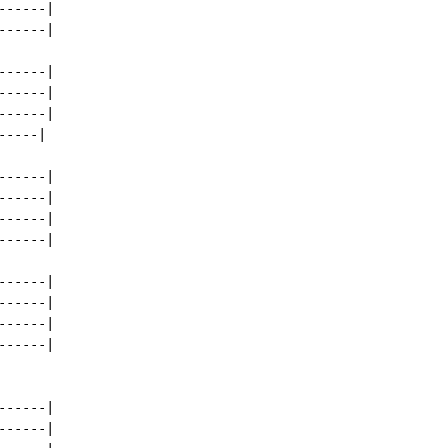
-----|

-----|

-----|

-----|

-----|

----|

-----|

-----|

-----|

-----|

-----|

-----|

-----|

-----|

-----|

-----|
