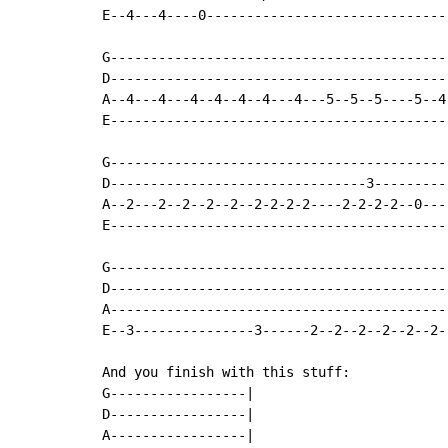
E--4---4----0-------------------------------
G-------------------------------------------
D-------------------------------------------
A--4---4---4--4--4--4---4---5--5--5----5--4-
E-------------------------------------------
G-------------------------------------------
D--------------------------------3----------
A--2---2--2--2--2--2-2-2-2----2-2-2-2--0----
E-------------------------------------------
G-------------------------------------------
D-------------------------------------------
A-------------------------------------------
E--3---------------3------2--2--2--2--2--2--
And you finish with this stuff:

G-----------------|

D-----------------|

A-----------------|
