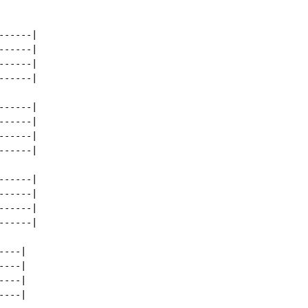
-----|

-----|

-----|

-----|

-----|

-----|

-----|

-----|

-----|

-----|

-----|

-----|

---|

---|

---|

---|
