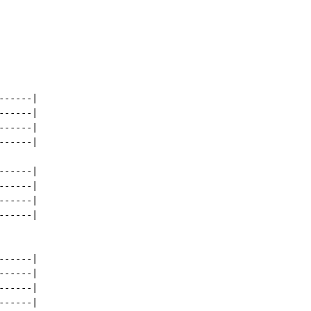
-----|

-----|

-----|

-----|

-----|

-----|

-----|

-----|

-----|

-----|

-----|

-----|
