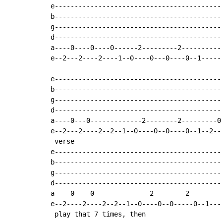
e------------------------------------------
b------------------------------------------
g------------------------------------------
d------------------------------------------
a----0----0----0------2---------2----------
e--2---2----2----1--0----0---0----0--1-----
e------------------------------------------
b------------------------------------------
g------------------------------------------
d------------------------------------------
a----0---0-------------2--------2---------0
e--2---2----2--2--1--0----0--0----0--1--2--
 verse

e------------------------------------------
b------------------------------------------
g------------------------------------------
d------------------------------------------
a----0----0--------------2--------2--------
e--2----2----2--2--1--0----0--0-----0--1---
 play that 7 times, then
