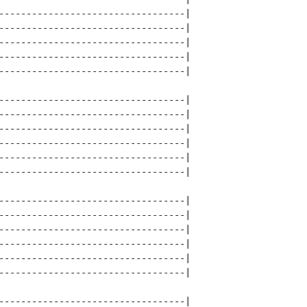
----------------------------------|

----------------------------------|

----------------------------------|

----------------------------------|

----------------------------------|

----------------------------------|

----------------------------------|

----------------------------------|

----------------------------------|

----------------------------------|

----------------------------------|

----------------------------------|

----------------------------------|

----------------------------------|

----------------------------------|

----------------------------------|

----------------------------------|

----------------------------------|
