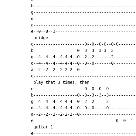
b------------------------------------------
g------------------------------------------
d------------------------------------------
a------------------------------------------
e--0--0--1---------------------------------
 bridge

e---------------------0--0--0-0--0-0-------
b------------------0--3--3--3-3--3---------
g--4--4--4--4-4-4--0--2--2-------2---------
d--4--4--4--4-4-4--0--0--0-------0---------
a--2--2--2--2-2-2--0-----------------------
e------------------------------------------
 play that 3 times, then

e---------------------0--0--0--0-----------
b------------------0--3--3--3--3-----------
g--4--4--4--4-4-4--0--2--2-----2-----------
d--4--4--4--4-4-4--0--0--0-----0-----------
a--2--2--2--2-2-2--0-----------------------
e----------------------------------0--0--1-
 guitar 1

e------------------------------------------