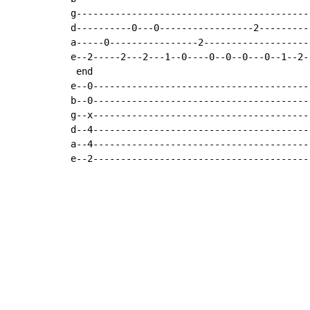
g------------------------------------------
d----------0---0-----------------2---------
a-----0----------------2-------------------
e--2-----2---2---1--0----0--0--0---0--1--2-
 end

e--0---------------------------------------
b--0---------------------------------------
g--x---------------------------------------
d--4---------------------------------------
a--4---------------------------------------
e--2---------------------------------------