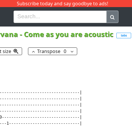
Subscribe today and say goodbye to ads!
G
H
I
J
K
L
M
N
O
P
Q
R
rvana
-
Come as you are acoustic
tabs
t size
Transpose
0
----------------------------------|

----------------------------------|

----------------------------------|

----------------------------------|

0---------------------------------|

---1------------------------------|
