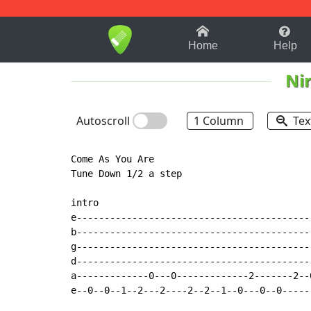
1-9
A
B
C
D
E
F
Home
Help
Ni
Autoscroll
1 Column
Tex
Come As You Are

Tune Down 1/2 a step

intro

e------------------------------------------
b------------------------------------------
g------------------------------------------
d------------------------------------------
a-------------0---0-------------2-------2--
e--0--0--1--2---2----2--2--1--0---0--0-----