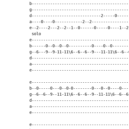
b------------------------------------------
g------------------------------------------
d------------------------------2-----0-----
a----0----0------------2--2----------------
e--2----2---2--2--1--0------0-----0----1--2
 solo

e------------------------------------------
b------0--0--0--0----------0----0--0-------
g--6---9--9-11-11\6--6--6--9---11-11\6--6--
d------------------------------------------
a------------------------------------------
e------------------------------------------
e------------------------------------------
b--0-----0---0--0-0--------0---0--0----0---
g--6--6--9--11-11\6--6--6--9--11-11\6--6--6
d------------------------------------------
a------------------------------------------
e------------------------------------------
e------------------------------------------