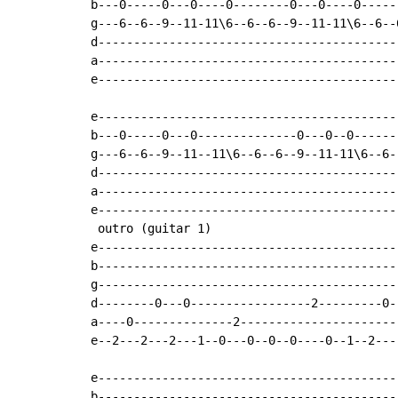
b---0-----0---0----0--------0---0----0-----
g---6--6--9--11-11\6--6--6--9--11-11\6--6--
d------------------------------------------
a------------------------------------------
e------------------------------------------
e------------------------------------------
b---0-----0---0--------------0---0--0------
g---6--6--9--11--11\6--6--6--9--11-11\6--6-
d------------------------------------------
a------------------------------------------
e------------------------------------------
 outro (guitar 1)

e------------------------------------------
b------------------------------------------
g------------------------------------------
d--------0---0-----------------2---------0-
a----0--------------2----------------------
e--2---2---2---1--0---0--0--0----0--1--2---
e------------------------------------------
b------------------------------------------