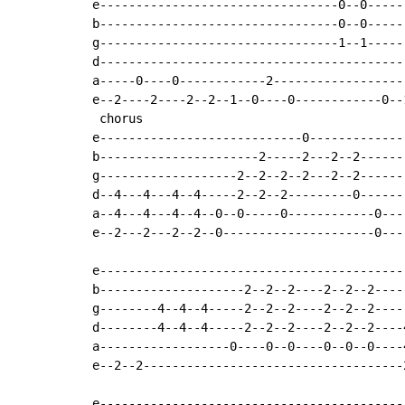
e---------------------------------0--0-----
b---------------------------------0--0-----
g---------------------------------1--1-----
d------------------------------------------
a-----0----0------------2------------------
e--2----2----2--2--1--0----0------------0--
 chorus

e----------------------------0-------------
b----------------------2-----2---2--2------
g-------------------2--2--2--2---2--2------
d--4---4---4--4-----2--2--2---------0------
a--4---4---4--4--0--0-----0------------0---
e--2---2---2--2--0---------------------0---
e------------------------------------------
b--------------------2--2--2----2--2--2----
g--------4--4--4-----2--2--2----2--2--2----
d--------4--4--4-----2--2--2----2--2--2----
a------------------0----0--0----0--0--0----
e--2--2------------------------------------
e------------------------------------------