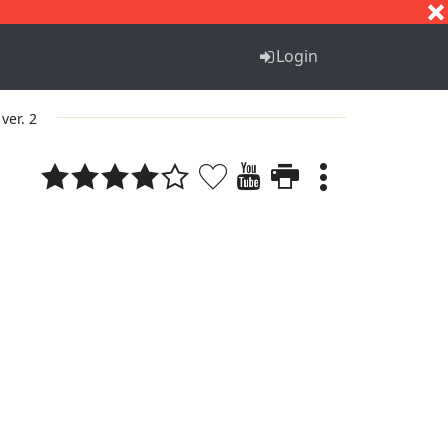
S
T
U
V
W
X
Y
Z
Login
ver. 2