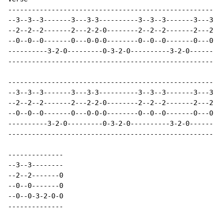
------------------------------------------------------
--3--3--3-------3---3-3----------3--3--3-------3---3-3
--2--2--2-------2---2-2-0--------2--2--2-------2---2-2
--0--0--0-------0---0-0-0--------0--0--0-------0---0-0
----------3-2-0---------0-3-2-0----------3-2-0--------
------------------------------------------------------
------------------------------------------------------
--3--3--3-------3---3-3----------3--3--3-------3---3-3
--2--2--2-------2---2-2-0--------2--2--2-------2---2-2
--0--0--0-------0---0-0-0--------0--0--0-------0---0-0
----------3-2-0---------0-3-2-0----------3-2-0--------
------------------------------------------------------
--------------

--3--3--------

--2--2-------0

--0--0-------0

--0--0-3-2-0-0

--------------
