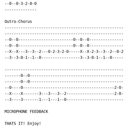
--0--0-3-2-0-0

--------------

Outro-Chorus

------------------------------------------------------
------------------------------------------------------
--0--0------------------------0--0--0-----------------
--0--0------------------------0--0--0-----------------
--X--X---3--3--2---0-2-3-2-0-----X--X-2-3--3--2--0-2-3
--3--3-0-1--1--0-----------------3--3-0-1--1--0-------
----------------------------------------------------

-------0--0-----------------------------------------

-------0--0-----------------------------------------

--0----0----------------------------------------2-0-

--X----X-------3---3---3--2---------------------2-0-

--3----3-------1---1---1--0-------------------------

MICROPHONE FEEDBACK

THATS IT! Enjoy!