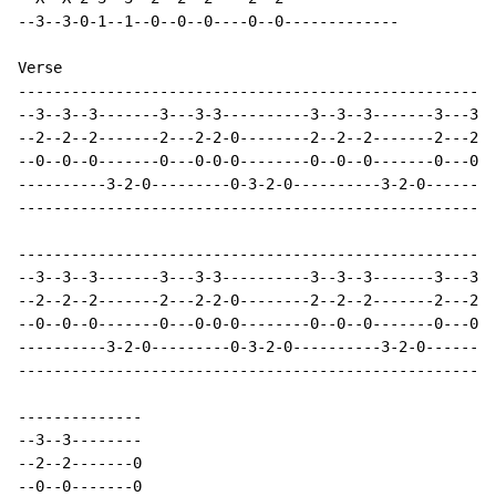
--3--3-0-1--1--0--0--0----0--0-------------

Verse

------------------------------------------------------
--3--3--3-------3---3-3----------3--3--3-------3---3-3
--2--2--2-------2---2-2-0--------2--2--2-------2---2-2
--0--0--0-------0---0-0-0--------0--0--0-------0---0-0
----------3-2-0---------0-3-2-0----------3-2-0--------
------------------------------------------------------
------------------------------------------------------
--3--3--3-------3---3-3----------3--3--3-------3---3-3
--2--2--2-------2---2-2-0--------2--2--2-------2---2-2
--0--0--0-------0---0-0-0--------0--0--0-------0---0-0
----------3-2-0---------0-3-2-0----------3-2-0--------
------------------------------------------------------
--------------

--3--3--------

--2--2-------0

--0--0-------0
