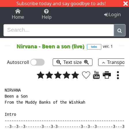
Subscribe today and say goodbye to ads!
1-9
A
B
C
D
E
F
G
H
I
J
K
Login
Home
Help
Nirvana
-
Been a son (live)
ver. 1
tabs
Autoscroll
Text size
Transpos
NIRVANA

Been a Son

From the Muddy Banks of the Wishkah

Intro

------------------------------------------------------
--3--3--3-------3---3-3----------3--3--3-------3---3-3