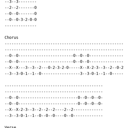
--3--3--------

--2--2-------0

--0--0-------0

--0--0-3-2-0-0

--------------

Chorus

------------------------------------------------------
------------------------------------------------------
--0--0------------------------0--0--0-----------------
--0--0------------------------0--0--0-----------------
--X--X---3--3--2---0-2-3-2-0-----X--X-2-3--3--2--0-2-3
--3--3-0-1--1--0-----------------3--3-0-1--1--0-------
-------------------------------------------

-------------------------------------------

--0--0--------------------------0--0--0--0-

--0--0--------------------------0--0--0--0-

--X--X-2-3--3--2--2--2----2--2-------------

--3--3-0-1--1--0--0--0----0--0-------------

Verse
