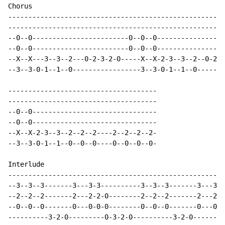
Chorus

------------------------------------------------------
------------------------------------------------------
--0--0------------------------0--0--0-----------------
--0--0------------------------0--0--0-----------------
--X--X---3--3--2---0-2-3-2-0-----X--X-2-3--3--2--0-2-3
--3--3-0-1--1--0-----------------3--3-0-1--1--0-------
-------------------------------------

-------------------------------------

--0--0-------------------------------

--0--0-------------------------------

--X--X-2-3--3--2--2--2----2--2--2--2-

--3--3-0-1--1--0--0--0----0--0--0--0-

Interlude

------------------------------------------------------
--3--3--3-------3---3-3----------3--3--3-------3---3-3
--2--2--2-------2---2-2-0--------2--2--2-------2---2-2
--0--0--0-------0---0-0-0--------0--0--0-------0---0-0
----------3-2-0---------0-3-2-0----------3-2-0--------