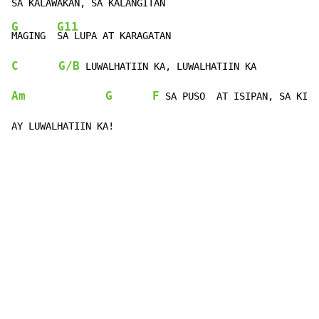
G
G11
MAGING  
C
G/B
Am
G
F
 SA PUSO  AT ISIPAN, SA KILO
AY LUWALHATIIN KA!