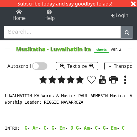
Subscribe today and say goodbye to ads!
1-9
A
B
C
D
E
F
G
H
I
J
K
Login
Home
Help
Musikatha
-
Luwalhatiin ka
ver. 2
chords
Autoscroll
Text size
Transpos
LUWALHATIIN KA Words & Music: PAUL ARMESIN Musical Arr
Worship Leader: REGGIE NAVARROZA

G
Am
C
G
Em
D
G
Am
C
G
Em
C
INTRO:  
- 
- 
- 
- 
- 
- 
- 
- 
- 
- 