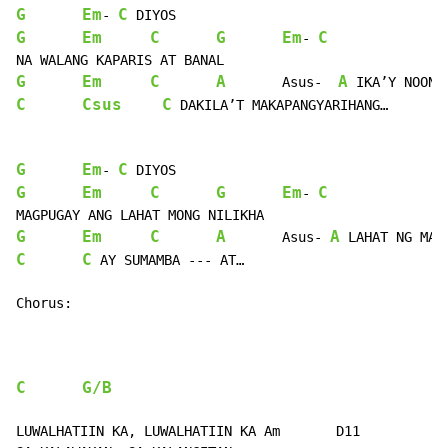
G
Em
C
- 
G
Em
C
G
Em
C
- 
G
Em
C
A
A
       Asus-  
C
Csus
C
 DAKILA’T MAKAPANGYARIHANG…

G
Em
C
- 
G
Em
C
G
Em
C
- 
G
Em
C
A
A
       Asus- 
C
C
 AY SUMAMBA --- AT…

Chorus:

C
G/B
LUWALHATIIN KA, LUWALHATIIN KA Am       D11
