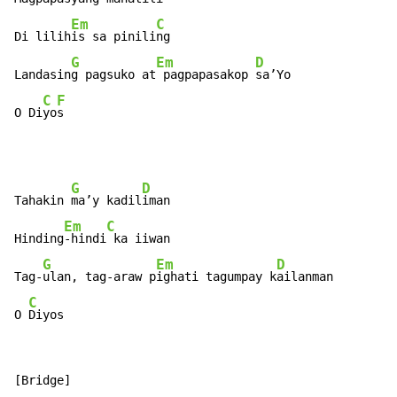
Em
C
Di lilih
is sa pinili
ng

G
Em
D
Landasin
g pagsuko at
 pagpapasakop 
sa’Yo

C
F
O Di
yo
s
G
D
Tahakin 
ma’y kadil
iman

Em
C
Hinding
-hindi
 ka iiwan

G
Em
D
Tag-
ulan, tag-araw p
ighati tagumpay k
ailanman

C
O 
Diyos