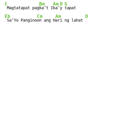
C
Bm
Am
D
G
 Magtatapat pag
ka’t I
ka’
y 
Eb
Cm
Am
D
 Sa’Yo Pangino
on ang H
ari ng lahat 