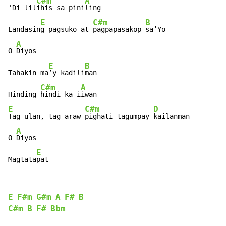
C#m
A
'Di lil
ihis sa pini
ling

E
C#m
B
Landasin
g pagsuko at 
pagpapasakop 
sa’Yo

A
O 
Diyos

E
B
Tahakin ma
’y kadili
man

C#m
A
Hinding-
hindi ka i
E
C#m
D
Tag-ulan, tag-araw 
pighati tagumpay 
kailanman

A
O 
Diyos

E
Magtata
pat
E
F#m
G#m
A
F#
B
C#m
B
F#
Bbm