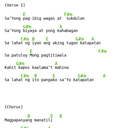
E
F#m
Sa’Yong 
pag-ibig wagas at 
 sukdulan

G#m
A
Sa’Yong 
biyaya at yong k
ahabagan

C#m
B
E
G#m
A
Sa laha
t ng 
iyon a
ng aking tugo
n katap
atan

E
F#m
Sa patuloy 
Mong pagtitiwala              
G#m
A
Kahit
 kapos kaalama’t 
mahina

C#m
B
E
G#m
A
Sa laha
t ng i
to panga
ko sa’Yo ka
tapatan    
B
E
B
Magpapasya
ng manatil
i   