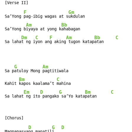
F
Gm
Sa’Yong 
pag-ibig wagas at s
ukdulan

Am
Bb
Sa’Yong b
iyaya at yong k
ahabagan

Dm
C
F
Am
Bb
C
Sa laha
t ng i
yon an
g aking
 tugon katap
atan     
G
Am
Sa p
atuloy Mong 
pagtitiwala

Bm
C
Kahit 
kapos kaalama’t 
mahina

Em
D
G
Bm
C
Sa lahat
 ng ito
 pangako
 sa’Yo kata
patan      
D
G
D
Magpapasya
ng manatil
i   