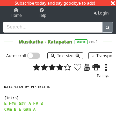
Subscribe today and say goodbye to ads!
1-9
A
B
C
D
E
F
G
H
I
J
K
Login
Home
Help
Musikatha
-
Katapatan
ver. 1
chords
Autoscroll
Text size
Transpos
Tuning:
KATAPATAN BY MUSIKATHA

E
F#m
G#m
A
F#
B
C#m
B
E
G#m
A