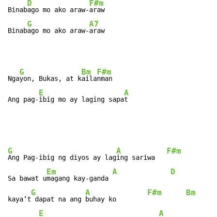
D
F#m
Binab
ago mo ako araw-
araw

G
A7
Binab
ago mo ako araw-
araw
G
Bm
F#m
Nga
yon, Bukas, at k
aila
nman

E
A
Ang pag-
ibig mo ay laging sapa
t
G
A
F#m
Ang Pag-ibig ng diyos ay lag
ing sariwa   
Em
A
D
Sa bawat u
magang kay-ganda 
G
A
F#m
Bm
kaya’t
 dapat na ang 
buhay ko        
E
A