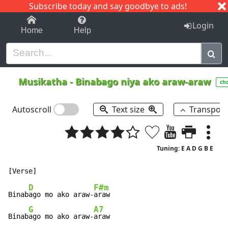
Subscribe today and say goodbye to ads!
1-9
A
B
C
D
E
F
G
H
I
J
K
Login
Home
Help
Musikatha
-
Binabago niya ako araw-araw
ch
Autoscroll
Text size
Transpos
Tuning: E A D G B E
D
F#m
Binab
ago mo ako araw-
araw

G
A7
Binab
ago mo ako araw-
araw
