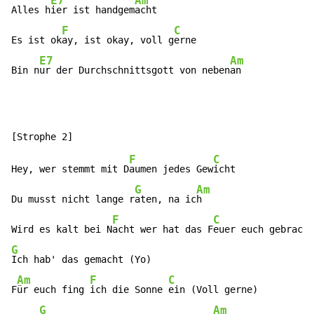
E7
Am
Alles h
ier ist handgem
acht

F
C
Es ist ok
ay, ist okay, voll g
erne

E7
Am
Bin n
ur der Durchschnittsgott von neben
an
F
C
Hey, wer stemmt mit D
aumen jedes Gew
icht

G
Am
Du musst nicht lange r
aten, na ic
h

F
C
Wird es kalt bei N
acht wer hat das F
G
Ich hab' das gemacht (Yo)

Am
F
C
F
ür euch fing 
ich die Sonne 
ein (Voll gerne)

G
Am