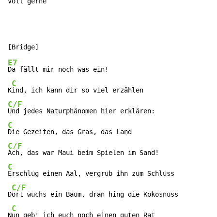
Voll g
erne
E7
Da fällt mir noch was ein!

C
K
C/F
C
C/F
C
Erschlug einen Aal, vergrub ihn zum Schluss

C/F
D
ort wuchs ein Baum, dran hing die Kokosnuss

C
N
un geb' ich euch noch einen guten Rat
