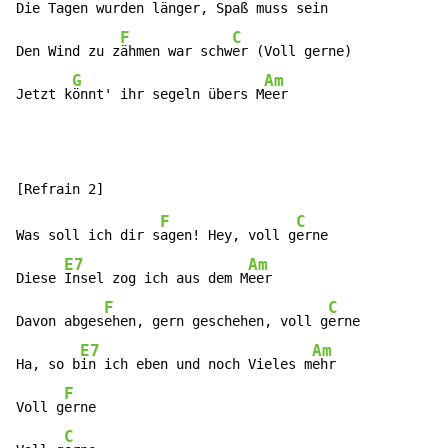
Die T
agen wurden länger, Spaß muss s
ein

F
C
Den Wind zu z
ähmen war schw
er (Voll gerne)

G
Am
Jetzt k
önnt' ihr segeln übers M
eer
F
C
Was soll ich dir s
agen! Hey, voll g
erne

E7
Am
Diese 
Insel zog ich aus dem M
eer

F
C
Davon abges
ehen, gern geschehen, voll g
erne

E7
Am
Ha, so b
in ich eben und noch Vieles m
ehr

F
Voll g
erne

C