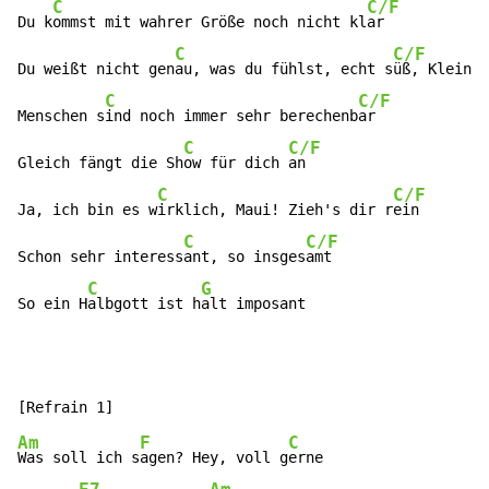
C
C/F
Du k
ommst mit wahrer Größe noch nicht kl
ar

C
C/F
Du weißt nicht gen
au, was du fühlst, echt s
üß, Kleine

C
C/F
Menschen s
ind noch immer sehr berechenb
ar

C
C/F
Gleich fängt die Sh
ow für dich 
an

C
C/F
Ja, ich bin es w
irklich, Maui! Zieh's dir r
ein

C
C/F
Schon sehr interess
ant, so insges
amt

C
G
So ein H
albgott ist h
alt imposant
Am
F
C
Was soll ich s
agen? Hey, voll g
erne
