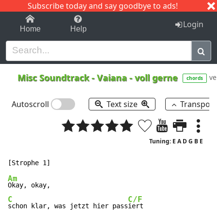
Subscribe today and say goodbye to ads!
1-9
A
B
C
D
E
F
G
H
I
J
K
Login
Home
Help
Misc Soundtrack
-
Vaiana - voll gerne
ve
chords
Autoscroll
Text size
Transpos
Tuning: E A D G B E
Am
C
C/F
schon klar, was jetzt hier pass
iert
