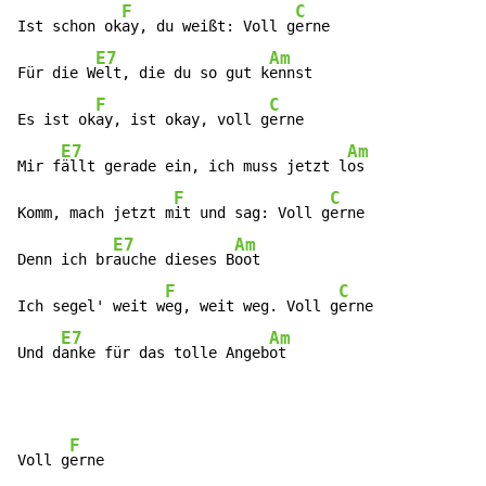
F
C
Ist schon ok
ay, du weißt: Voll g
erne

E7
Am
Für die W
elt, die du so gut k
ennst

F
C
Es ist ok
ay, ist okay, voll g
erne

E7
Am
Mir f
ällt gerade ein, ich muss jetzt l
os

F
C
Komm, mach jetzt m
it und sag: Voll g
erne

E7
Am
Denn ich br
auche dieses B
oot

F
C
Ich segel' weit w
eg, weit weg. Voll g
erne

E7
Am
Und d
anke für das tolle Angeb
ot
F
Voll g
erne
