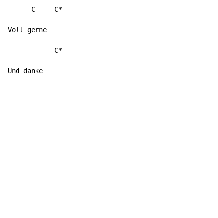
      C     C*

Voll gerne

            C*

Und danke