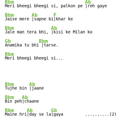
Bbm
Ab
Meri bheegi bheegi si, palkon pe 
Bbm
Ab
F
Jaise mere 
|sapne bi
Bbm
Ab
Jale man tera bhi, 
Gb
Bbm
Anamika tu bhi
Bbm
Meri bheegi bheegi si...
Bbm
Ab
Tujhe bin 
Bbm
Ab
Bin peh
Bbm
Ab
Gb
Maine hri
|day se la
|gaya         ..........(2)