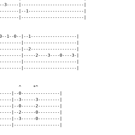
--3-----|--------------------------|

--------|--1-----------------------|

--------|--------------------------|

0--1--0--|--1-------------------|

---------|----------------------|

---------|--2-------------------|

---------|-----2----3----0----3-|

---------|----------------------|

---------|----------------------|

        ^     *^

-----|--0----------------|

-----|--3------3---------|

-----|--0------2---------|

-----|--2------0---------|

-----|--3------0---------|

-----|-------------------|
