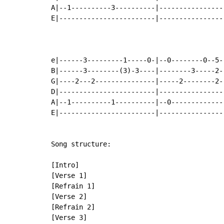
A|--1----------3----------|----------------
E|------------------------|----------------
e|------3---------1-----0-|--0--------0--5-
B|------3--------(3)-3----|--------3-----2-
G|----2---2---------------|-----2--------2-
D|------------------------|----------------
A|--1----------1----------|--0-------------
E|------------------------|----------------
Song structure:

[Intro]

[Verse 1]

[Refrain 1]

[Verse 2]

[Refrain 2]

[Verse 3]
