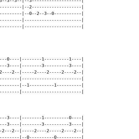
3--3--3--|--3--------------------|

---------|--2--------------------|

---------|--0--2--3--0-----------|

---------|-----------------------|

---------|-----------------------|

---0----|--------1----------1----|

---3----|--------3----------3----|

2----2--|-----2----2-----2----2--|

--------|------------------------|

--------|--1----------1----------|

--------|------------------------|

---3----|--------1----------0----|

---3----|--------3----------3----|

-2---2--|-----2----2-----2----2--|

--------|--0----------0----------|
