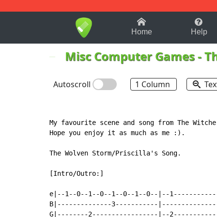
1-9
A
B
C
D
E
F
Home
Help
Misc Computer Games
-
Th
Autoscroll
1 Column
Tex
My favourite scene and song from The Witcher
Hope you enjoy it as much as me :).

The Wolven Storm/Priscilla's Song.

[Intro/Outro:]

e|--1--0--1--0--1--0--1--0--|--1-----------
B|--------------3-----------|--------------
G|--------2-----------------|--2-----------