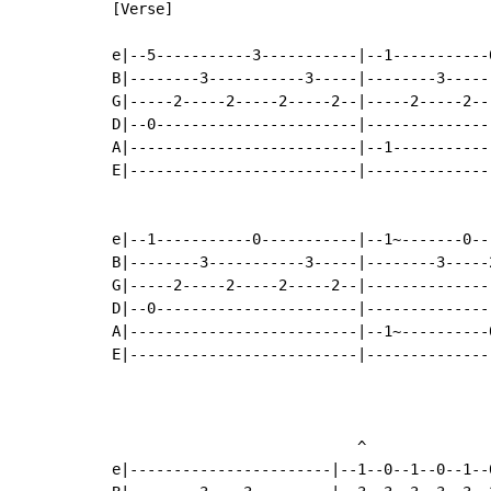
[Verse]

e|--5-----------3-----------|--1-----------0
B|--------3-----------3-----|--------3------
G|-----2-----2-----2-----2--|-----2-----2---
D|--0-----------------------|---------------
A|--------------------------|--1------------
E|--------------------------|---------------
e|--1-----------0-----------|--1~-------0--
B|--------3-----------3-----|--------3-----
G|-----2-----2-----2-----2--|--------------
D|--0-----------------------|--------------
A|--------------------------|--1~----------
E|--------------------------|--------------
                            ^               
e|-----------------------|--1--0--1--0--1--