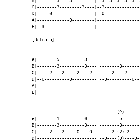
B|--------3----3---------|--3--3--3--3--3--
G|--------3---------2----|--2--------------
D|-----0-----------------|--0--------------
A|-------------0---------|-----------------
E|--3--------------------|-----------------
[Refrain]

e|--------5----------3----|--------1-------
B|--------3----------3----|--------3-------
G|-----2----2-----2----2--|-----2----2-----
D|--0----------0----------|--0----------0--
A|------------------------|----------------
E|------------------------|----------------
                                  (^)

e|--------1----------0----|--------5-------
B|--------3----------3----|--------3-------
G|-----2----2-----0----0--|-----2-(2)-2----
D|------------------------|--0----(0)----0-