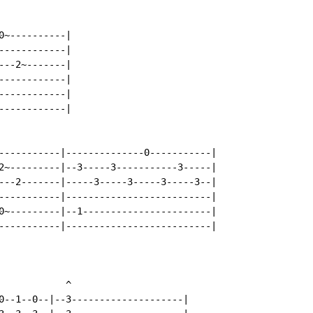
~----------|

-----------|

--2~-------|

-----------|

-----------|

-----------|

-----------|--------------0-----------|

2~---------|--3-----3-----------3-----|

---2-------|-----3-----3-----3-----3--|

-----------|--------------------------|

0~---------|--1-----------------------|

-----------|--------------------------|

           ^

0--1--0--|--3--------------------|
