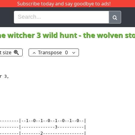
Subscribe today and say goodbye to ads!
G
H
I
J
K
L
M
N
O
P
Q
R
e witcher 3 wild hunt - the wolven st
t size
Transpose
0
 3,

--------|--1--0--1--0--1--0--1--0--|

--------|--------------3-----------|

--------|--------2-----------------|
