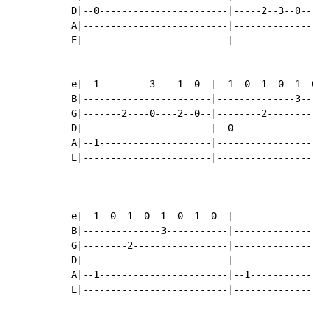
D|--0-----------------------|-----2--3--0--
A|--------------------------|--------------
E|--------------------------|--------------
e|--1---------3----1--0--|--1--0--1--0--1--
B|-----------------------|--------------3--
G|-------2----0----2--0--|--------2--------
D|-----------------------|--0--------------
A|--1--------------------|-----------------
E|-----------------------|-----------------
                                           
e|--1--0--1--0--1--0--1--0--|--------------
B|--------------3-----------|--------------
G|--------2-----------------|--------------
D|--------------------------|--------------
A|--1-----------------------|--1-----------
E|--------------------------|--------------