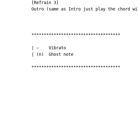
[Refrain 3]

Outro (same as Intro just play the chord wi
************************************

| ~    Vibrato

| (n)  Ghost note

************************************