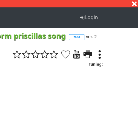
S
T
U
V
W
X
Y
Z
Login
orm priscillas song
ver. 2
tabs
Tuning: